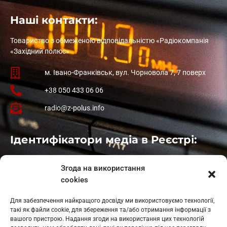
Наші контакти:
Товариство з обмеженою відповідальністю «Радіокомпанія
«Західний полюс»
м. Івано-Франківськ, вул. Чорновола 7, 7 поверх
+38 050 433 06 06
radio@z-polus.info
Ідентифікатори медіа в Реєстрі:
Івано-Франківськ
: L11-00661
Згода на використання
Калуш
: L11-01410
cookies
Рогатин
: L11-01801
Яблуниця
: L11-01720
Для забезпечення найкращого досвіду ми використовуємо технології,
Косів: L11-01805
такі як файли cookie, для збереження та/або отримання інформації з
Гарасимів: L11-02274
вашого пристрою. Надання згоди на використання цих технологій