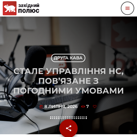
menu
ДРУГА КАВА
СТАЛЕ УПРАВЛІННЯ НС,
ПОВʼЯЗАНЕ З
ПОГОДНИМИ УМОВАМИ
8 ЛИПНЯ, 2026
7
today
share
email