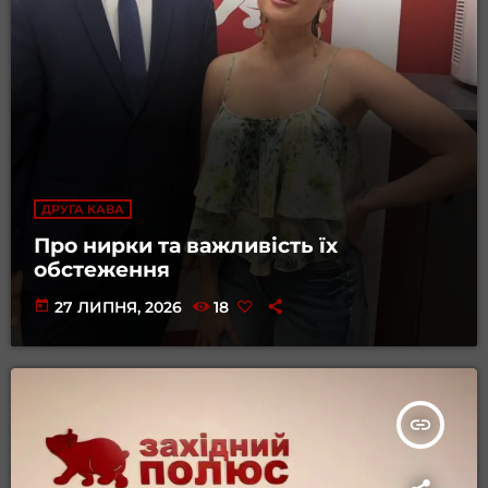
ДРУГА КАВА
Про нирки та важливість їх
обстеження
today
27 ЛИПНЯ, 2026
18
insert_link