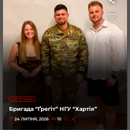
ДРУГА КАВА
Бригада “Ґреґіт” НГУ “Хартія”
today
24 ЛИПНЯ, 2026
10