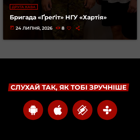
ДРУГА КАВА
Бригада «Ґреґіт» НГУ «Хартія»
today
24 ЛИПНЯ, 2026
8
СЛУХАЙ ТАК, ЯК ТОБІ ЗРУЧНІШЕ