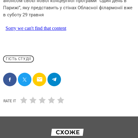
анонсом своєї нової концертної програми “Один день в
Парижі”, яку представить у стінах Обласної філармонії вже
в суботу 29 травня
ГІСТЬ СТУДІЇ
email
RATE IT
СХОЖЕ