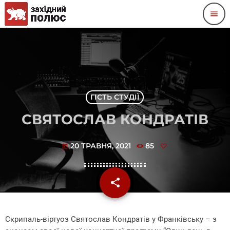
menu
ГІСТЬ СТУДІЇ
СВЯТОСЛАВ КОНДРАТІВ
20 ТРАВНЯ, 2021
85
today
share
email
Скрипаль-віртуоз Святослав Кондратів у Франківську – з