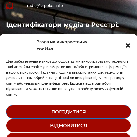
radio@z-polus.info
Ідентифікатори медіа в Реєстрі:
Івано-Франківськ
: L11-00661
Згода на використання
Калуш
: L11-01410
cookies
Рогатин
: L11-01801
Яблуниця
: L11-01720
Для забезпечення найкращого досвіду ми використовуємо технології,
Косів: L11-01805
такі як файли cookie, для збереження та/або отримання інформації з
Гарасимів: L11-02274
вашого пристрою. Надання згоди на використання цих технологій
дозволить нам обробляти дані, такі як поведінка під час перегляду
сайту або унікальні ідентифікатори. Відмова від згоди або її
відкликання може негативно вплинути на роботу окремих функцій
сайту.
ПОГОДИТИСЯ
© 1995-2026 РК «ЗАХІДНИЙ ПОЛЮС»
ВІДМОВИТИСЯ
ЛОГОТИП
РЕДАКЦІЙНИЙ СТАТУТ