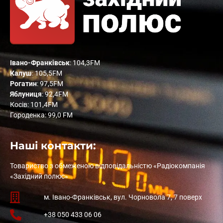
Івано-Франківськ
: 104,3FM
Калуш
: 105,5FM
Рогатин
: 97,5FM
Яблуниця
: 92,4FM
Косів: 101,4FM
Городенка: 99,0 FM
Наші контакти:
Товариство з обмеженою відповідальністю «Радіокомпанія
«Західний полюс»
м. Івано-Франківськ, вул. Чорновола 7, 7 поверх
+38 050 433 06 06