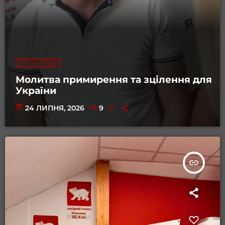
ГІСТЬ СТУДІЇ
Молитва примирення та зцілення для
України
today
24 ЛИПНЯ, 2026
9
insert_link