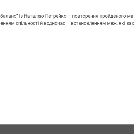
й баланс” із Наталею Петрейко – повторення пройденого м
енням спільності й водночас – встановленням меж, які за