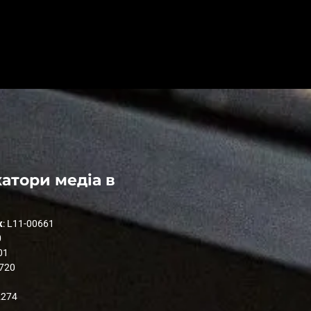
атори медіа в
к
: L11-00661
0
01
1720
2274