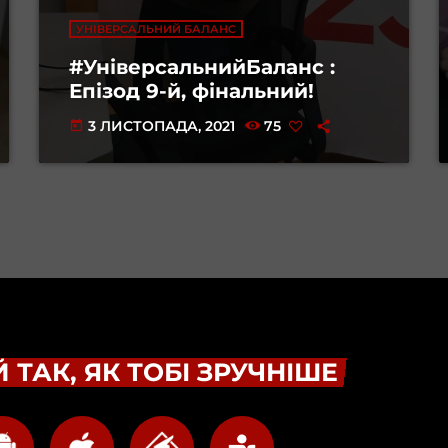
УНІВЕРСАЛЬНИЙ БАЛАНС
#УніверсальнийБаланс :
Епізод 9-й, фінальний!
3 ЛИСТОПАДА, 2021
75
today
 ТАК, ЯК ТОБІ ЗРУЧНІШЕ