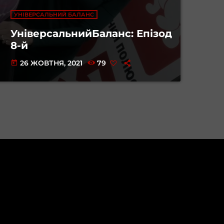
УНІВЕРСАЛЬНИЙ БАЛАНС
УніверсальнийБаланс: Епізод
8-й
26 ЖОВТНЯ, 2021
79
today