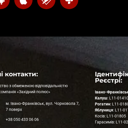
і контакти:
Ідентифік
Реєстрі:
ство з обмеженою відповідальністю
компанія «Західний полюс»
Івано-Франківсь
Калуш
: L11-0141
м. Івано-Франківськ, вул. Чорновола 7,
Рогатин
: L11-018
7 поверх
Яблуниця
: L11-0
Косів: L11-01805
+38 050 433 06 06
Гарасимів: L11-0