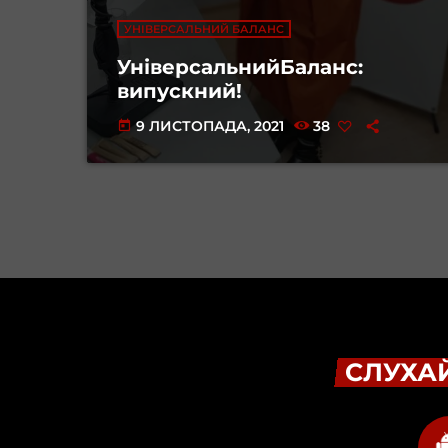
УНІВЕРСАЛЬНИЙ БАЛАНС
УніверсальнийБаланс:
випускний!
9 ЛИСТОПАДА, 2021
38
today
СЛУХАЙ