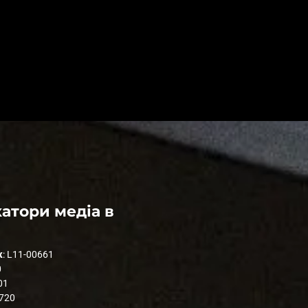
атори медіа в
к
: L11-00661
0
01
1720