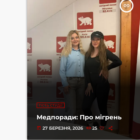
insert_link
ГІСТЬ СТУДІЇ
Медпоради: Про мігрень
27 БЕРЕЗНЯ, 2026
25
today