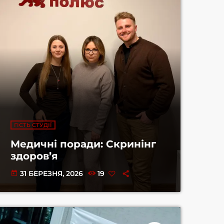
ГІСТЬ СТУДІЇ
Медичні поради: Скринінг
здоров’я
31 БЕРЕЗНЯ, 2026
19
today