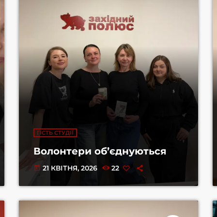
ГІСТЬ СТУДІЇ
Волонтери об’єднуються
21 КВІТНЯ, 2026
22
today