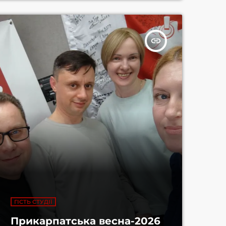
insert_link
ГІСТЬ СТУДІЇ
Прикарпатська весна-2026