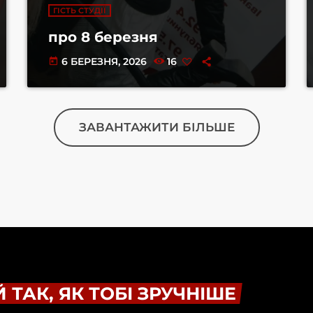
ГІСТЬ СТУДІЇ
про 8 березня
6 БЕРЕЗНЯ, 2026
16
today
ЗАВАНТАЖИТИ БІЛЬШЕ
 ТАК, ЯК ТОБІ ЗРУЧНІШЕ