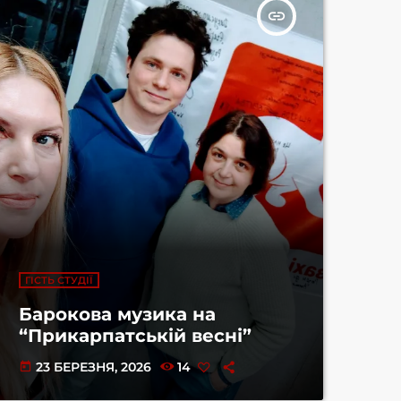
insert_link
ГІСТЬ СТУДІЇ
Барокова музика на
“Прикарпатській весні”
23 БЕРЕЗНЯ, 2026
14
today