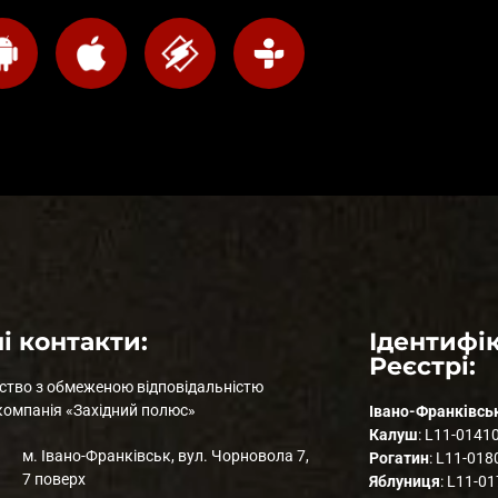
і контакти:
Ідентифік
Реєстрі:
ство з обмеженою відповідальністю
компанія «Західний полюс»
Івано-Франківсь
Калуш
: L11-0141
м. Івано-Франківськ, вул. Чорновола 7,
Рогатин
: L11-018
7 поверх
Яблуниця
: L11-0