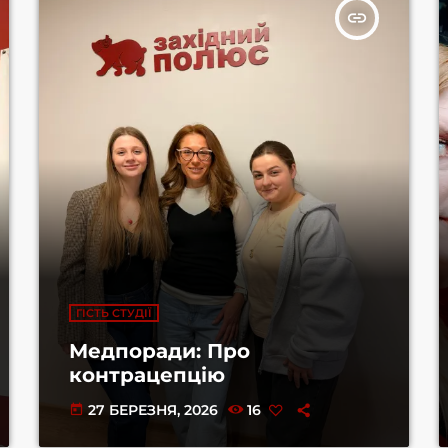
insert_link
ГІСТЬ СТУДІЇ
Медпоради: Про
контрацепцію
27 БЕРЕЗНЯ, 2026
16
today