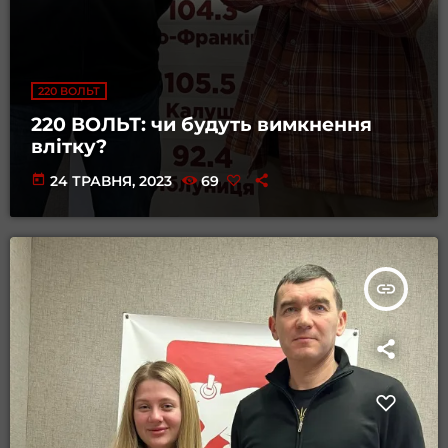
220 ВОЛЬТ
220 ВОЛЬТ: чи будуть вимкнення
влітку?
today
24 ТРАВНЯ, 2023
69
insert_link