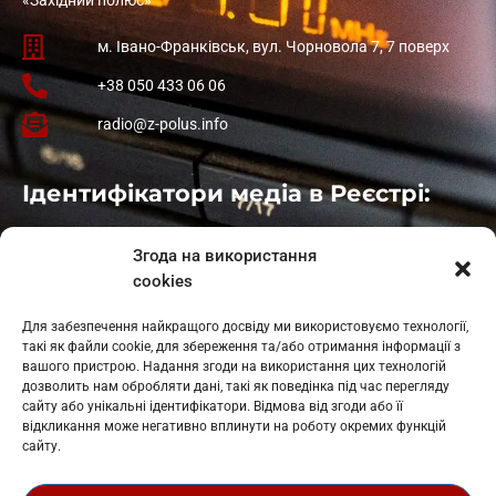
м. Івано-Франківськ, вул. Чорновола 7, 7 поверх
+38 050 433 06 06
radio@z-polus.info
Ідентифікатори медіа в Реєстрі:
Івано-Франківськ
: L11-00661
Згода на використання
Калуш
: L11-01410
cookies
Рогатин
: L11-01801
Яблуниця
: L11-01720
Для забезпечення найкращого досвіду ми використовуємо технології,
Косів: L11-01805
такі як файли cookie, для збереження та/або отримання інформації з
Гарасимів: L11-02274
вашого пристрою. Надання згоди на використання цих технологій
дозволить нам обробляти дані, такі як поведінка під час перегляду
сайту або унікальні ідентифікатори. Відмова від згоди або її
відкликання може негативно вплинути на роботу окремих функцій
сайту.