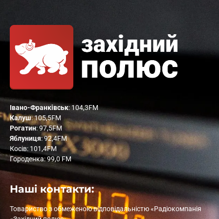
Івано-Франківськ
: 104,3FM
Калуш
: 105,5FM
Рогатин
: 97,5FM
Яблуниця
: 92,4FM
Косів: 101,4FM
Городенка: 99,0 FM
Наші контакти:
Товариство з обмеженою відповідальністю «Радіокомпанія
«Західний полюс»