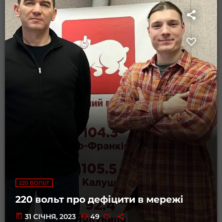
220 ВОЛЬТ
220 вольт про дефіцити в мережі
today
31 СІЧНЯ, 2023
49