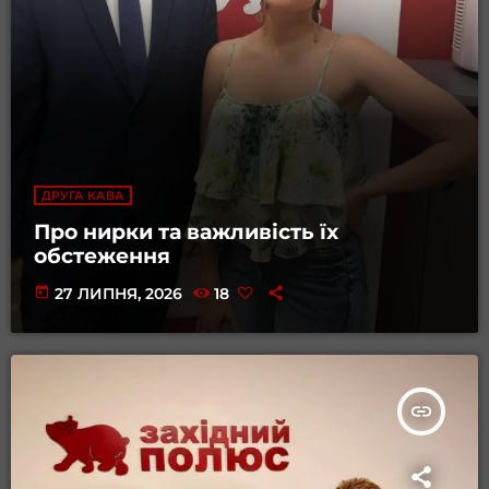
ДРУГА КАВА
Про нирки та важливість їх
обстеження
today
27 ЛИПНЯ, 2026
18
insert_link