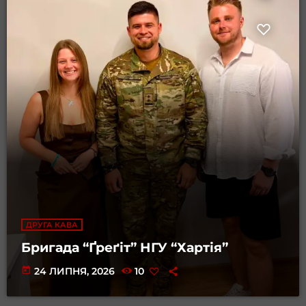
ДРУГА КАВА
Бригада “Ґреґіт” НГУ “Хартія”
today
24 ЛИПНЯ, 2026
10