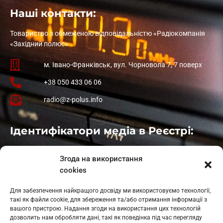
Наші контакти:
Товариство з обмеженою відповідальністю «Радіокомпанія
«Західний полюс»
м. Івано-Франківськ, вул. Чорновола 7, 7 поверх
+38 050 433 06 06
radio@z-polus.info
Ідентифікатори медіа в Реєстрі:
Івано-Франківськ
: L11-00661
Згода на використання
Калуш
: L11-01410
cookies
Рогатин
: L11-01801
Яблуниця
: L11-01720
Для забезпечення найкращого досвіду ми використовуємо технології,
Косів: L11-01805
такі як файли cookie, для збереження та/або отримання інформації з
Гарасимів: L11-02274
вашого пристрою. Надання згоди на використання цих технологій
дозволить нам обробляти дані, такі як поведінка під час перегляду