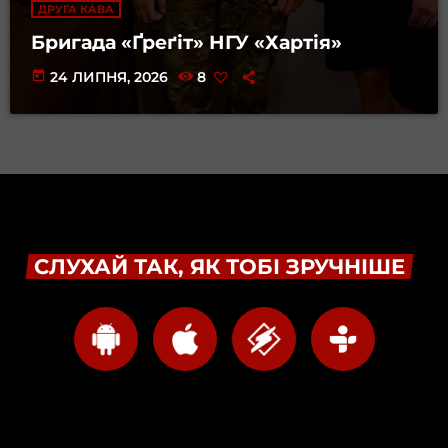
ДРУГА КАВА
Бригада «Ґреґіт» НГУ «Хартія»
today
24 ЛИПНЯ, 2026
8
СЛУХАЙ ТАК, ЯК ТОБІ ЗРУЧНІШЕ