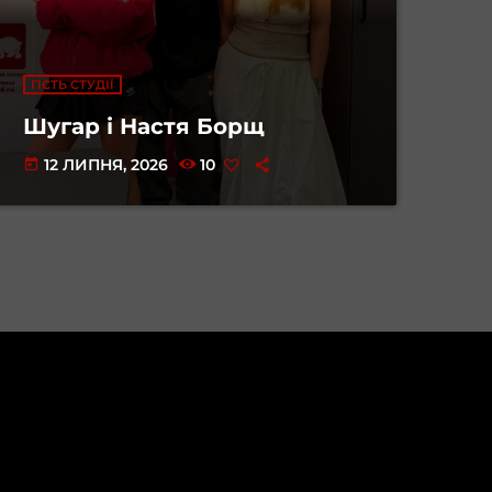
ГІСТЬ СТУДІЇ
Шугар і Настя Борщ
12 ЛИПНЯ, 2026
10
today