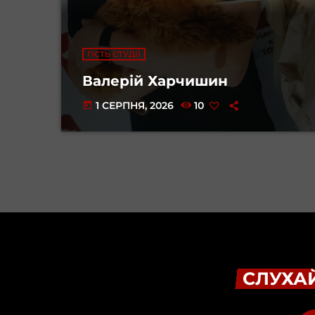
ГІСТЬ СТУДІЇ
Валерій Харчишин
1 СЕРПНЯ, 2026
10
today
СЛУХАЙ