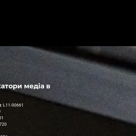
атори медіа в
к
: L11-00661
0
01
1720