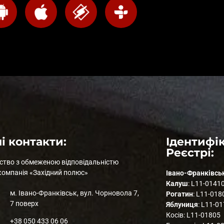
і контакти:
Ідентифік
Реєстрі:
ство з обмеженою відповідальністю
компанія «Західний полюс»
Івано-Франківсь
Калуш
: L11-0141
м. Івано-Франківськ, вул. Чорновола 7,
Рогатин
: L11-018
7 поверх
Яблуниця
: L11-0
Косів: L11-01805
+38 050 433 06 06