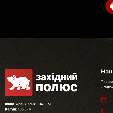
Наш
Товари
«Радіо
Івано-Франківськ
: 104,3FM
Калуш
: 105,5FM