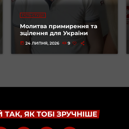
ГІСТЬ СТУДІЇ
Молитва примирення та
зцілення для України
24 ЛИПНЯ, 2026
9
today
 ТАК, ЯК ТОБІ ЗРУЧНІШЕ