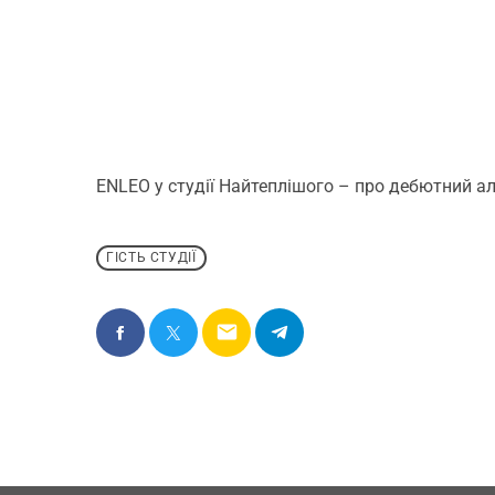
ENLEO у студії Найтеплішого – про дебютний ал
ГІСТЬ СТУДІЇ
email