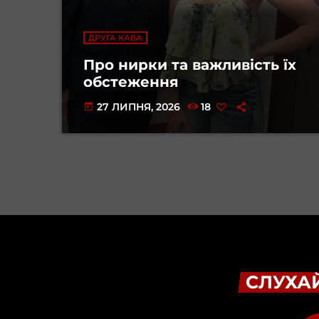
ДРУГА КАВА
Про нирки та важливість їх
обстеження
27 ЛИПНЯ, 2026
18
today
СЛУХАЙ