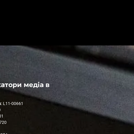
атори медіа в
к
: L11-00661
0
01
1720