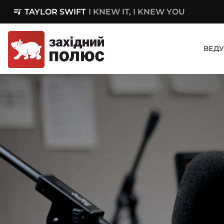
queue_music
TAYLOR SWIFT
I KNEW IT, I KNEW YOU
ВЕДУ