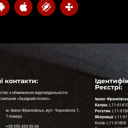
і контакти:
Ідентифік
Реєстрі:
ство з обмеженою відповідальністю
компанія «Західний полюс»
Івано-Франківсь
Калуш
: L11-0141
м. Івано-Франківськ, вул. Чорновола 7,
Рогатин
: L11-018
7 поверх
Яблуниця
: L11-0
Косів: L11-01805
+38 050 433 06 06