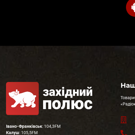
Наш
Товари
«Радіо
Івано-Франківськ
: 104,3FM
Калуш
: 105,5FM