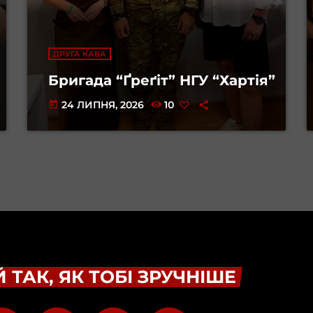
ДРУГА КАВА
Бригада “Ґреґіт” НГУ “Хартія”
24 ЛИПНЯ, 2026
10
today
 ТАК, ЯК ТОБІ ЗРУЧНІШЕ