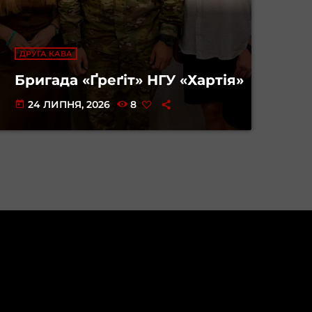
ДРУГА КАВА
Бригада «Ґреґіт» НГУ «Хартія»
24 ЛИПНЯ, 2026
8
today