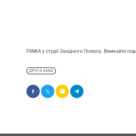
FIINKA у студії Західного Полюсу. Вмикайте по
ДРУГА КАВА
email