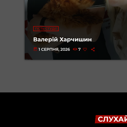
ГІСТЬ СТУДІЇ
Валерій Харчишин
1 СЕРПНЯ, 2026
7
today
СЛУХАЙ