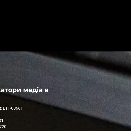
атори медіа в
к
: L11-00661
0
01
1720