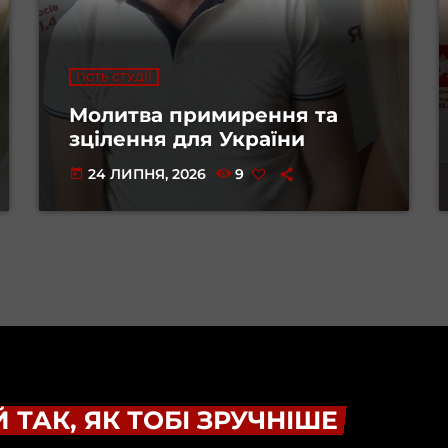
ГІСТЬ СТУДІЇ
Молитва примирення та
зцілення для України
24 ЛИПНЯ, 2026
9
today
 ТАК, ЯК ТОБІ ЗРУЧНІШЕ