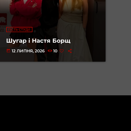
ГІСТЬ СТУДІЇ
Шугар і Настя Борщ
12 ЛИПНЯ, 2026
10
today