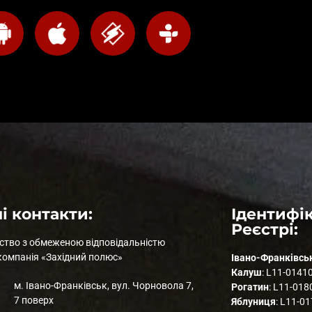
і контакти:
Ідентифік
Реєстрі:
ство з обмеженою відповідальністю
компанія «Західний полюс»
Івано-Франківсь
Калуш
: L11-0141
м. Івано-Франківськ, вул. Чорновола 7,
Рогатин
: L11-018
7 поверх
Яблуниця
: L11-0