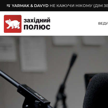
queue_music
YARMAK & DAVYD
НЕ КАЖУЧИ НІКОМУ (ДІМ 
ВЕДУ