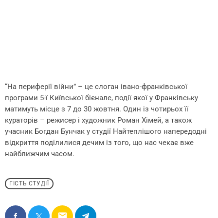
“На периферії війни” – це слоган івано-франківської
програми 5-ї Київської бієнале, події якої у Франківську
матимуть місце з 7 до 30 жовтня. Один із чотирьох її
кураторів – режисер і художник Роман Хімей, а також
учасник Богдан Бунчак у студії Найтеплішого напередодні
відкриття поділилися дечим із того, що нас чекає вже
найближчим часом.
ГІСТЬ СТУДІЇ
email