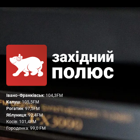
Івано-Франківськ
: 104,3FM
Калуш
: 105,5FM
Рогатин
: 97,5FM
Яблуниця
: 92,4FM
Косів: 101,4FM
Городенка: 99,0 FM