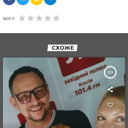
RATE IT
СХОЖЕ
insert_link