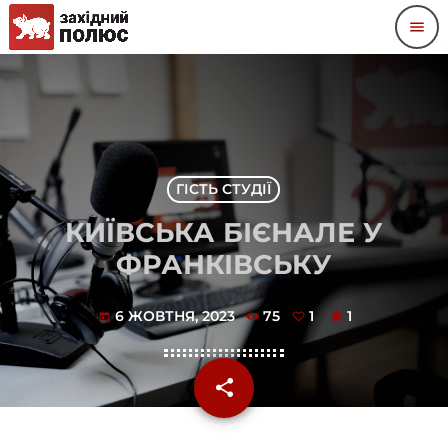
menu
ГІСТЬ СТУДІЇ
КИЇВСЬКА БІЄНАЛЕ У
ФРАНКІВСЬКУ
6 ЖОВТНЯ, 2023
75
1
1
today
share
email
1