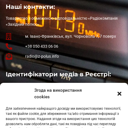
Наші контакти:
Товариство з обмеженою відповідальністю «Радіокомпанія
«Західний полюс»
м. Івано-Франківськ, вул. Чорновола 7, 7 поверх
+38 050 433 06 06
radio@z-polus.info
Ідентифікатори медіа в Реєстрі:
Івано-Франківськ
: L11-00661
Згода на використання
Калуш
: L11-01410
cookies
Рогатин
: L11-01801
Яблуниця
: L11-01720
Для забезпечення найкращого досвіду ми використовуємо технології,
Косів: L11-01805
такі як файли cookie, для збереження та/або отримання інформації з
Гарасимів: L11-02274
вашого пристрою. Надання згоди на використання цих технологій
дозволить нам обробляти дані, такі як поведінка під час перегляду