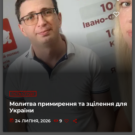
ГІСТЬ СТУДІЇ
Молитва примирення та зцілення для
України
today
24 ЛИПНЯ, 2026
9