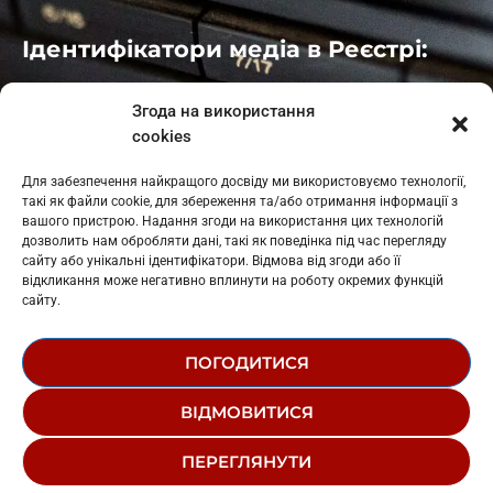
Ідентифікатори медіа в Реєстрі:
Івано-Франківськ
: L11-00661
Згода на використання
Калуш
: L11-01410
cookies
Рогатин
: L11-01801
Яблуниця
: L11-01720
Для забезпечення найкращого досвіду ми використовуємо технології,
Косів: L11-01805
такі як файли cookie, для збереження та/або отримання інформації з
Гарасимів: L11-02274
вашого пристрою. Надання згоди на використання цих технологій
дозволить нам обробляти дані, такі як поведінка під час перегляду
сайту або унікальні ідентифікатори. Відмова від згоди або її
відкликання може негативно вплинути на роботу окремих функцій
сайту.
ПОГОДИТИСЯ
© 1995-2026 РК «ЗАХІДНИЙ ПОЛЮС»
ВІДМОВИТИСЯ
ЛОГОТИП
РЕДАКЦІЙНИЙ СТАТУТ
ПЕРЕГЛЯНУТИ
СТРУКТУРА ВЛАСНОСТІ