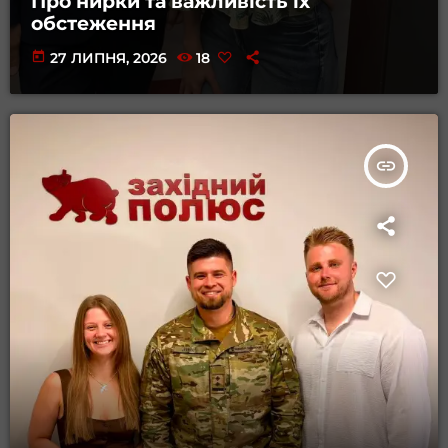
Про нирки та важливість їх
обстеження
today
27 ЛИПНЯ, 2026
18
insert_link