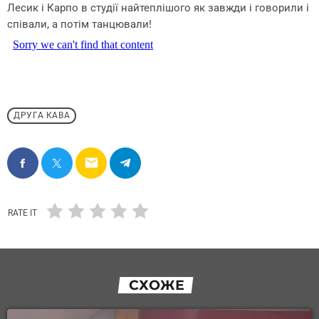
Лесик і Карпо в студії найтеплішого як завжди і говорили і
співали, а потім танцювали!
ДРУГА КАВА
email
RATE IT
СХОЖЕ