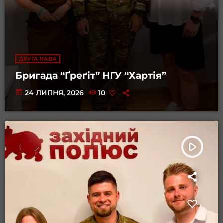
ДРУГА КАВА
Бригада “Ґреґіт” НГУ “Хартія”
today
24 ЛИПНЯ, 2026
10
play_arrow