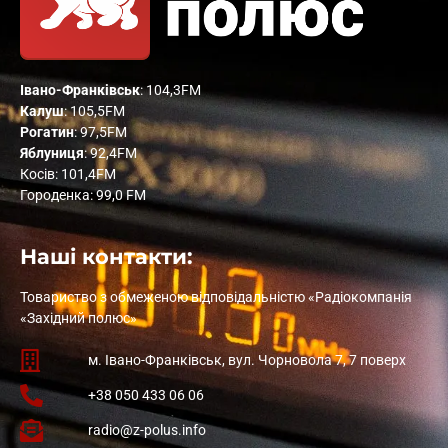
Івано-Франківськ
: 104,3FM
Калуш
: 105,5FM
Рогатин
: 97,5FM
Яблуниця
: 92,4FM
Косів: 101,4FM
Городенка: 99,0 FM
Наші контакти:
Товариство з обмеженою відповідальністю «Радіокомпанія
«Західний полюс»
м. Івано-Франківськ, вул. Чорновола 7, 7 поверх
+38 050 433 06 06
radio@z-polus.info