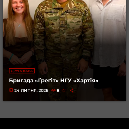
ДРУГА КАВА
Бригада «Ґреґіт» НГУ «Хартія»
today
24 ЛИПНЯ, 2026
8