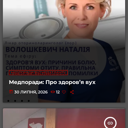
МЕДПОРАДИ ВІД МЕДАТЛАНТУ
Медпоради: Про здоровʼя вух
today
30 ЛИПНЯ, 2026
12
insert_link