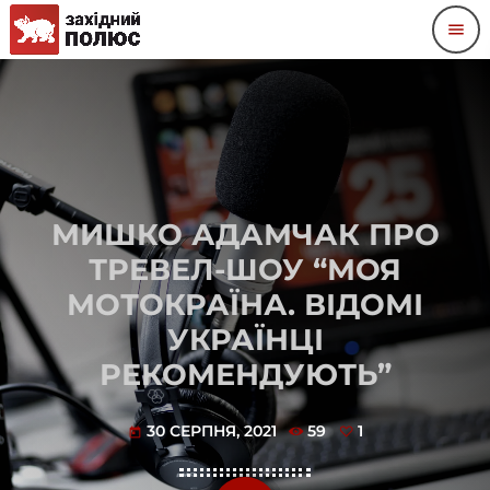
menu
МИШКО АДАМЧАК ПРО
ТРЕВЕЛ-ШОУ “МОЯ
МОТОКРАЇНА. ВІДОМІ
УКРАЇНЦІ
РЕКОМЕНДУЮТЬ”
30 СЕРПНЯ, 2021
59
1
today