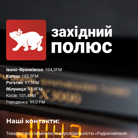
Івано-Франківськ
: 104,3FM
Калуш
: 105,5FM
Рогатин
: 97,5FM
Яблуниця
: 92,4FM
Косів: 101,4FM
Городенка: 99,0 FM
Наші контакти:
Товариство з обмеженою відповідальністю «Радіокомпанія