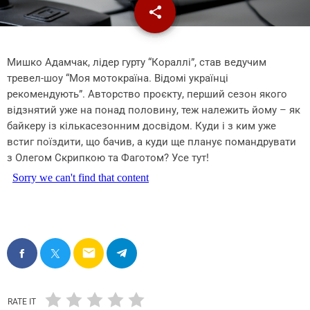
share
email
1
Мишко Адамчак, лідер гурту “Кораллі”, став ведучим
тревел-шоу “Моя мотокраїна. Відомі українці
рекомендують”. Авторство проєкту, перший сезон якого
відзнятий уже на понад половину, теж належить йому – як
байкеру із кількасезонним досвідом. Куди і з ким уже
встиг поїздити, що бачив, а куди ще планує помандрувати
з Олегом Скрипкою та Фаготом? Усе тут!
email
RATE IT