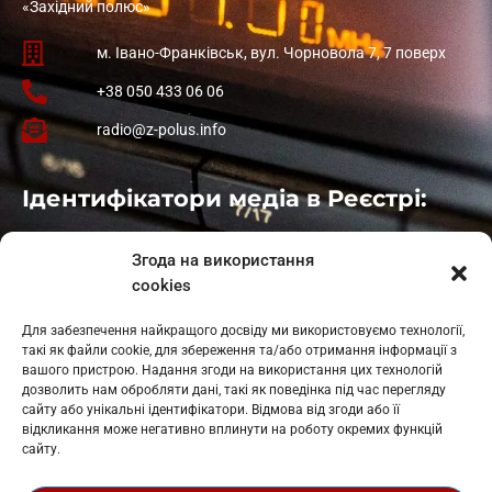
«Західний полюс»
м. Івано-Франківськ, вул. Чорновола 7, 7 поверх
+38 050 433 06 06
radio@z-polus.info
Ідентифікатори медіа в Реєстрі:
Івано-Франківськ
: L11-00661
Згода на використання
Калуш
: L11-01410
cookies
Рогатин
: L11-01801
Яблуниця
: L11-01720
Для забезпечення найкращого досвіду ми використовуємо технології,
Косів: L11-01805
такі як файли cookie, для збереження та/або отримання інформації з
Гарасимів: L11-02274
вашого пристрою. Надання згоди на використання цих технологій
дозволить нам обробляти дані, такі як поведінка під час перегляду
сайту або унікальні ідентифікатори. Відмова від згоди або її
відкликання може негативно вплинути на роботу окремих функцій
сайту.