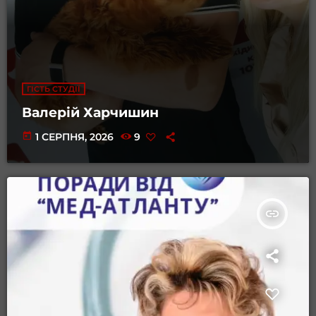
ГІСТЬ СТУДІЇ
Валерій Харчишин
today
1 СЕРПНЯ, 2026
9
insert_link