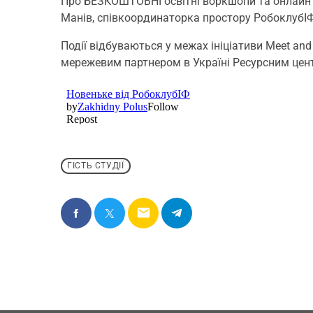
Про БЕЗКОШТОВНІ освітні воркшопи та онлайн по
Манів, співкоординаторка простору РобоклубІФ, 
Події відбуваються у межах ініціативи Meet and
мережевим партнером в Україні Ресурсним цент
ГІСТЬ СТУДІЇ
email