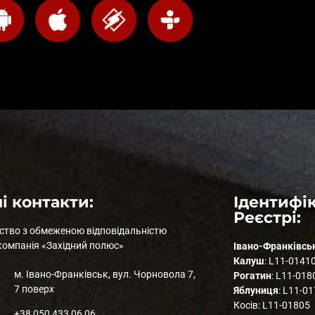
і контакти:
Ідентифік
Реєстрі:
ство з обмеженою відповідальністю
компанія «Західний полюс»
Івано-Франківсь
Калуш
: L11-0141
м. Івано-Франківськ, вул. Чорновола 7,
Рогатин
: L11-018
7 поверх
Яблуниця
: L11-0
Косів: L11-01805
+38 050 433 06 06