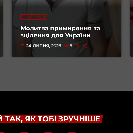
ГІСТЬ СТУДІЇ
Молитва примирення та
зцілення для України
24 ЛИПНЯ, 2026
9
today
 ТАК, ЯК ТОБІ ЗРУЧНІШЕ