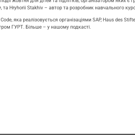
дії жовтня для дітей та підлітків, організатором яких є 
та Hryhorii Stakhiv – автор та розробник навчального курс
 Code, яка реалізовується організаціями SAP, Haus des Stif
ром ГУРТ. Більше – у нашому подкасті.