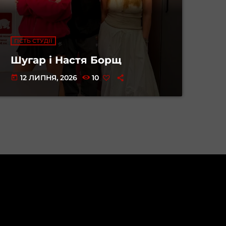
ГІСТЬ СТУДІЇ
Шугар і Настя Борщ
12 ЛИПНЯ, 2026
10
today