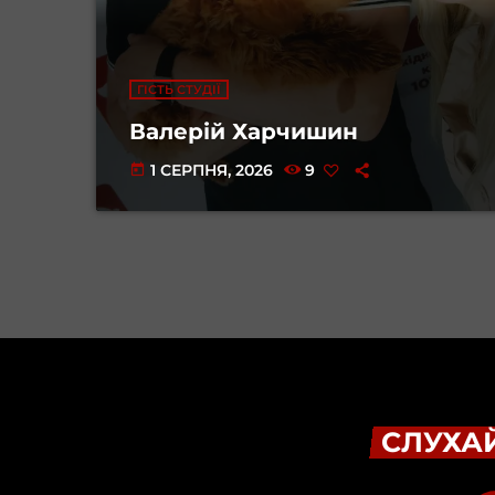
ГІСТЬ СТУДІЇ
Валерій Харчишин
1 СЕРПНЯ, 2026
9
today
СЛУХАЙ