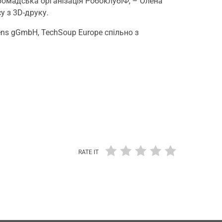
громадська організація РобоклубІФ, – Олена
у з 3D-друку.
tens gGmbH, TechSoup Europe спільно з
RATE IT