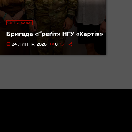
ДРУГА КАВА
Бригада «Ґреґіт» НГУ «Хартія»
24 ЛИПНЯ, 2026
8
today