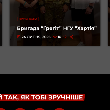
ДРУГА КАВА
Бригада “Ґреґіт” НГУ “Хартія”
24 ЛИПНЯ, 2026
10
today
 ТАК, ЯК ТОБІ ЗРУЧНІШЕ