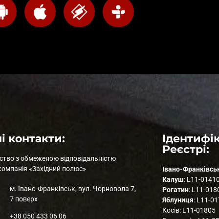
і контакти:
Ідентифік
Реєстрі:
ство з обмеженою відповідальністю
компанія «Західний полюс»
Івано-Франківсь
Калуш
: L11-0141
м. Івано-Франківськ, вул. Чорновола 7,
Рогатин
: L11-018
7 поверх
Яблуниця
: L11-0
Косів: L11-01805
+38 050 433 06 06