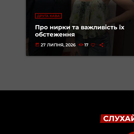
ДРУГА КАВА
Про нирки та важливість їх
обстеження
27 ЛИПНЯ, 2026
17
today
СЛУХАЙ