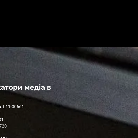
атори медіа в
к
: L11-00661
0
01
1720