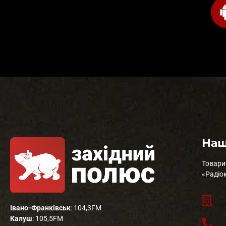
Наш
Товари
«Радіо
Івано-Франківськ
: 104,3FM
Калуш
: 105,5FM