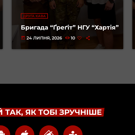
ДРУГА КАВА
Бригада “Ґреґіт” НГУ “Хартія”
24 ЛИПНЯ, 2026
10
today
 ТАК, ЯК ТОБІ ЗРУЧНІШЕ