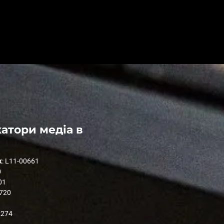
атори медіа в
к
: L11-00661
0
01
1720
2274