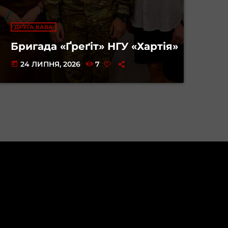
ДРУГА КАВА
Бригада «Ґреґіт» НГУ «Хартія»
24 ЛИПНЯ, 2026
7
today