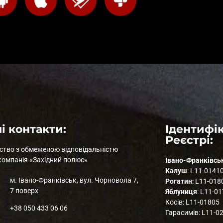
і контакти:
Ідентифік
Реєстрі:
ство з обмеженою відповідальністю
компанія «Західний полюс»
Івано-Франківсь
Калуш
: L11-0141
м. Івано-Франківськ, вул. Чорновола 7,
Рогатин
: L11-018
7 поверх
Яблуниця
: L11-0
Косів: L11-01805
+38 050 433 06 06
Гарасимів: L11-0