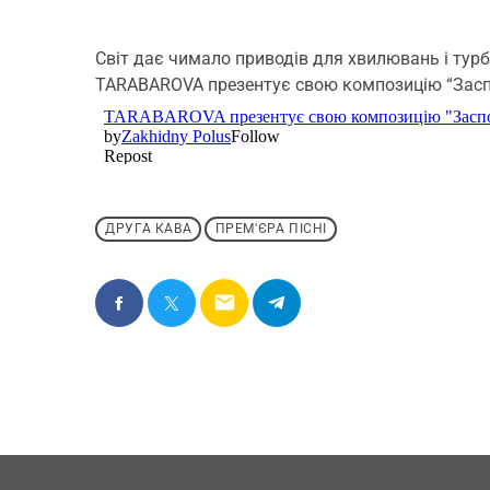
Світ дає чимало приводів для хвилювань і турбо
TARABAROVA презентує свою композицію “Засп
ДРУГА КАВА
ПРЕМ'ЄРА ПІСНІ
email