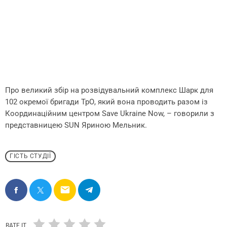
Про великий збір на розвідувальний комплекс Шарк для
102 окремої бригади ТрО, який вона проводить разом із
Координаційним центром Save Ukraine Now, – говорили з
представницею SUN Яриною Мельник.
ГІСТЬ СТУДІЇ
email
RATE IT