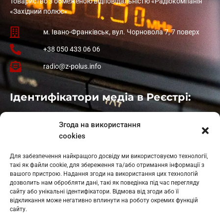
Товариство з обмеженою відповідальністю «Радіокомпанія
«Західний полюс»
м. Івано-Франківськ, вул. Чорновола 7, 7 поверх
+38 050 433 06 06
radio@z-polus.info
Ідентифікатори медіа в Реєстрі:
Івано-Франківськ
: L11-00661
Згода на використання
Калуш
: L11-01410
cookies
Рогатин
: L11-01801
Яблуниця
: L11-01720
Для забезпечення найкращого досвіду ми використовуємо технології,
Косів: L11-01805
такі як файли cookie, для збереження та/або отримання інформації з
Гарасимів: L11-02274
вашого пристрою. Надання згоди на використання цих технологій
дозволить нам обробляти дані, такі як поведінка під час перегляду
сайту або унікальні ідентифікатори. Відмова від згоди або її
відкликання може негативно вплинути на роботу окремих функцій
сайту.