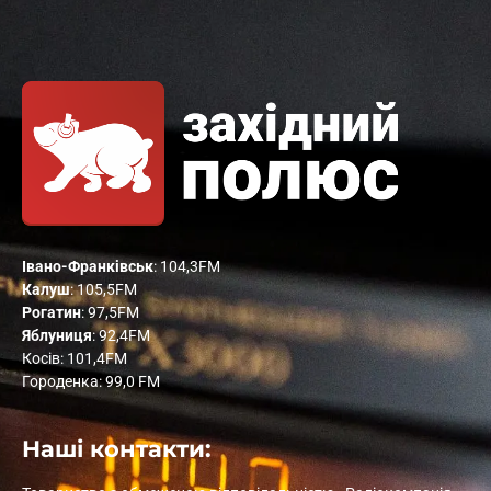
Івано-Франківськ
: 104,3FM
Калуш
: 105,5FM
Рогатин
: 97,5FM
Яблуниця
: 92,4FM
Косів: 101,4FM
Городенка: 99,0 FM
Наші контакти: