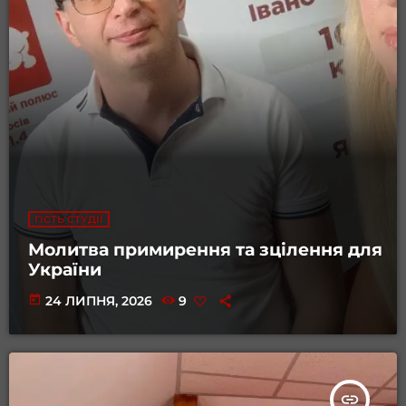
ГІСТЬ СТУДІЇ
Молитва примирення та зцілення для
України
today
24 ЛИПНЯ, 2026
9
insert_link