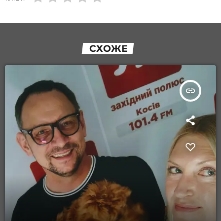
СХОЖЕ
insert_link