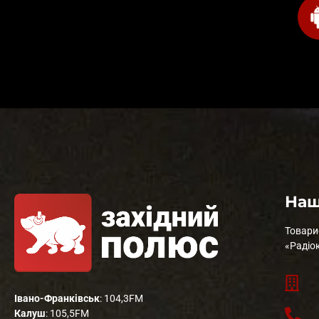
Наш
Товари
«Радіо
Івано-Франківськ
: 104,3FM
Калуш
: 105,5FM