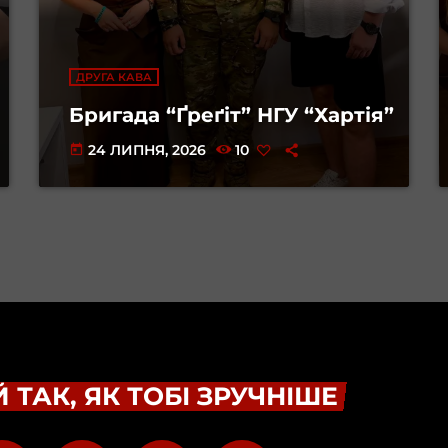
ДРУГА КАВА
Бригада “Ґреґіт” НГУ “Хартія”
24 ЛИПНЯ, 2026
10
today
 ТАК, ЯК ТОБІ ЗРУЧНІШЕ