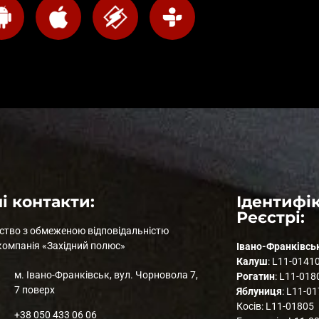
і контакти:
Ідентифік
Реєстрі:
ство з обмеженою відповідальністю
компанія «Західний полюс»
Івано-Франківсь
Калуш
: L11-0141
м. Івано-Франківськ, вул. Чорновола 7,
Рогатин
: L11-018
7 поверх
Яблуниця
: L11-0
Косів: L11-01805
+38 050 433 06 06