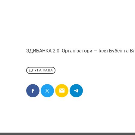
ЗДИБАНКА 2.0! Організатори — Ілля Бубен та В
ДРУГА КАВА
email