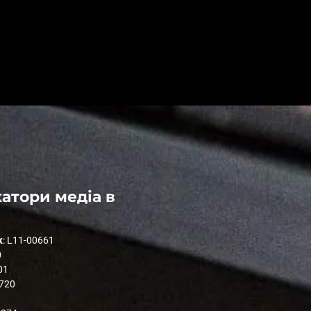
атори медіа в
к
: L11-00661
0
01
1720