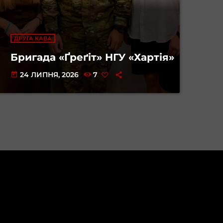
ДРУГА КАВА
Бригада «Ґреґіт» НГУ «Хартія»
24 ЛИПНЯ, 2026
7
today