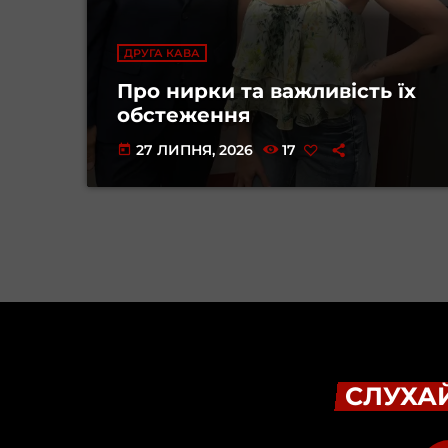
ДРУГА КАВА
Про нирки та важливість їх
обстеження
27 ЛИПНЯ, 2026
17
today
СЛУХАЙ