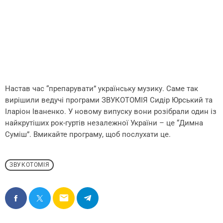
Настав час “препарувати” українську музику. Саме так
вирішили ведучі програми ЗВУКОТОМІЯ Сидір Юрський та
Іларіон Іваненко. У новому випуску вони розібрали один із
найкрутіших рок-гуртів незалежної України – це “Димна
Суміш”. Вмикайте програму, щоб послухати це.
ЗВУКОТОМІЯ
email