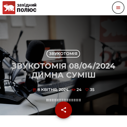
menu
ЗВУКОТОМІЯ
ЗВУКОТОМІЯ 08/04/2024
ДИМНА СУМІШ
8 КВІТНЯ, 2024
24
35
today
share
email
35