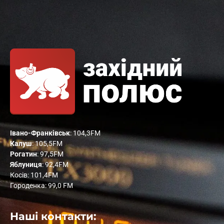
Івано-Франківськ
: 104,3FM
Калуш
: 105,5FM
Рогатин
: 97,5FM
Яблуниця
: 92,4FM
Косів: 101,4FM
Городенка: 99,0 FM
Наші контакти: