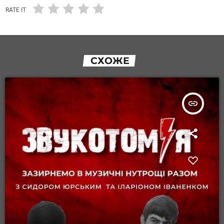
RATE IT
СХОЖЕ
insert_link