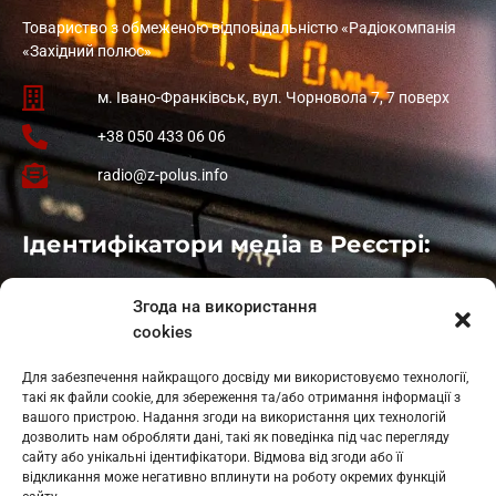
Товариство з обмеженою відповідальністю «Радіокомпанія
«Західний полюс»
м. Івано-Франківськ, вул. Чорновола 7, 7 поверх
+38 050 433 06 06
radio@z-polus.info
Ідентифікатори медіа в Реєстрі:
Івано-Франківськ
: L11-00661
Згода на використання
Калуш
: L11-01410
cookies
Рогатин
: L11-01801
Яблуниця
: L11-01720
Для забезпечення найкращого досвіду ми використовуємо технології,
Косів: L11-01805
такі як файли cookie, для збереження та/або отримання інформації з
Гарасимів: L11-02274
вашого пристрою. Надання згоди на використання цих технологій
дозволить нам обробляти дані, такі як поведінка під час перегляду
сайту або унікальні ідентифікатори. Відмова від згоди або її
відкликання може негативно вплинути на роботу окремих функцій