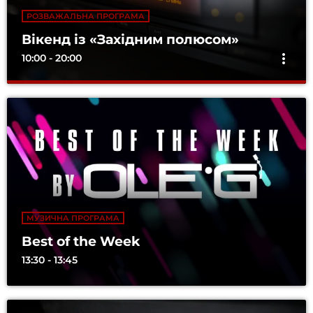
РОЗВАЖАЛЬНА ПРОГРАМА
Вікенд із «Західним полюсом»
more_vert
10:00 - 20:00
Вікенд із «Західним полюсом»
close
Найкращі хіти. Без компромісів
Коли надходить час відпочинку — що може бути краще за
відпочинок під улюблені хіти на улюбленій хвилі?
МУЗИЧНА ПРОГРАМА
Best of the Week
13:30 - 13:45