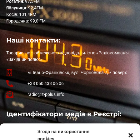
Рогатин
: 97,5FM
Яблуниця
: 92,4FM
Косів: 101,4FM
Городенка: 99,0 FM
Наші контакти:
Товариство з обмеженою відповідальністю «Радіокомпанія
«Західний полюс»
м. Івано-Франківськ, вул. Чорновола 7, 7 поверх
+38 050 433 06 06
radio@z-polus.info
Ідентифікатори медіа в Реєстрі:
Івано-Франківськ
: L11-00661
Згода на використання
Калуш
: L11-01410
cookies
Рогатин
: L11-01801