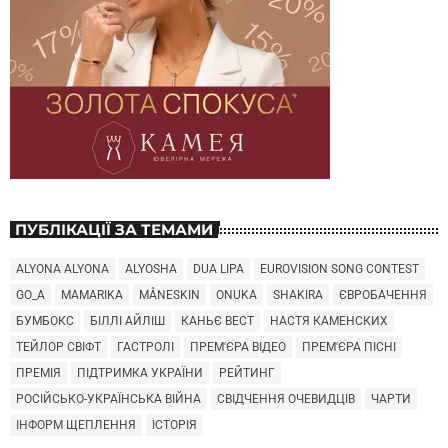
ПУБЛІКАЦІЇ ЗА ТЕМАМИ
ALYONA ALYONA
ALYOSHA
DUA LIPA
EUROVISION SONG CONTEST
GO_A
MAMARIKA
MÅNESKIN
ONUKA
SHAKIRA
ЄВРОБАЧЕННЯ
БУМБОКС
БІЛЛІ АЙЛІШ
КАНЬЄ ВЕСТ
НАСТЯ КАМЕНСКИХ
ТЕЙЛОР СВІФТ
ГАСТРОЛІ
ПРЕМ'ЄРА ВІДЕО
ПРЕМ'ЄРА ПІСНІ
ПРЕМІЯ
ПІДТРИМКА УКРАЇНИ
РЕЙТИНГ
РОСІЙСЬКО-УКРАЇНСЬКА ВІЙНА
СВІДЧЕННЯ ОЧЕВИДЦІВ
ЧАРТИ
ІНФОРМ ЩЕПЛЕННЯ
ІСТОРІЯ