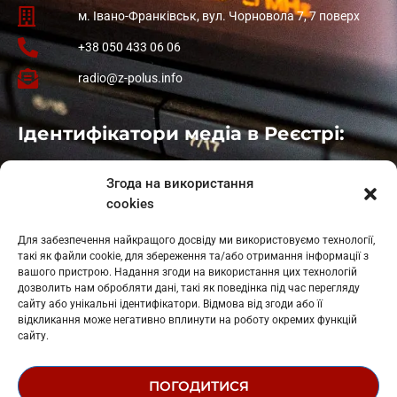
м. Івано-Франківськ, вул. Чорновола 7, 7 поверх
+38 050 433 06 06
radio@z-polus.info
Ідентифікатори медіа в Реєстрі:
Івано-Франківськ
: L11-00661
Згода на використання
Калуш
: L11-01410
cookies
Рогатин
: L11-01801
Яблуниця
: L11-01720
Для забезпечення найкращого досвіду ми використовуємо технології,
Косів: L11-01805
такі як файли cookie, для збереження та/або отримання інформації з
Гарасимів: L11-02274
вашого пристрою. Надання згоди на використання цих технологій
дозволить нам обробляти дані, такі як поведінка під час перегляду
сайту або унікальні ідентифікатори. Відмова від згоди або її
відкликання може негативно вплинути на роботу окремих функцій
сайту.
ПОГОДИТИСЯ