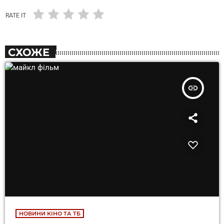
RATE IT
СХОЖЕ
insert_link
НОВИНИ КІНО ТА ТБ