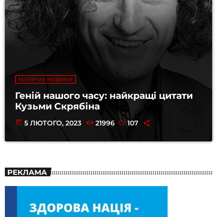
МУЗИЧНІ НОВИНИ
Геній нашого часу: найкращі цитати
Кузьми Скрябіна
today
5 ЛЮТОГО, 2023
21996
107
РЕКЛАМА