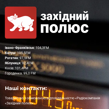
Івано-Франківськ
: 104,3FM
Калуш
: 105,5FM
Рогатин
: 97,5FM
Яблуниця
: 92,4FM
Косів: 101,4FM
Городенка: 99,0 FM
Наші контакти:
Товариство з обмеженою відповідальністю «Радіокомпанія
«Західний полюс»