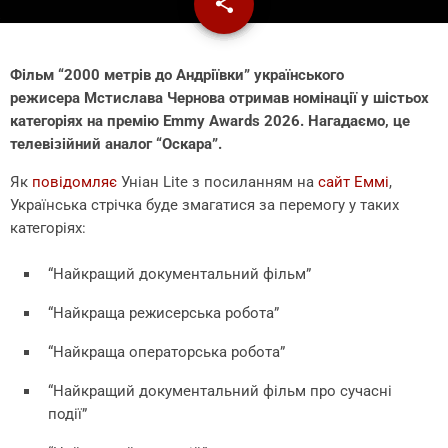
share
email
Фільм “2000 метрів до Андріївки” українського
режисера Мстислава Чернова отримав номінації у шістьох
категоріях на премію Emmy Awards 2026. Нагадаємо, це
телевізійний аналог “Оскара”.
Як
повідомляє
Уніан Lite з посиланням на
сайт Еммі
,
Українська стрічка буде змагатися за перемогу у таких
категоріях:
“Найкращий документальний фільм”
“Найкраща режисерська робота”
“Найкраща операторська робота”
“Найкращий документальний фільм про сучасні
події”