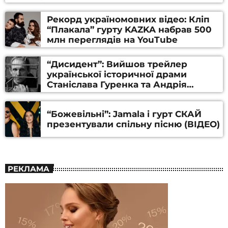
Рекорд україномовних відео: Кліп
“Плакала” гурту KAZKA набрав 500
млн переглядів на YouTube
“Дисидент”: Вийшов трейлер
української історичної драми
Станіслава Гуренка та Андрія
Алфьорова (ВІДЕО)
“Божевільні”: Jamala і гурт СКАЙ
презентували спільну пісню (ВІДЕО)
РЕКЛАМА