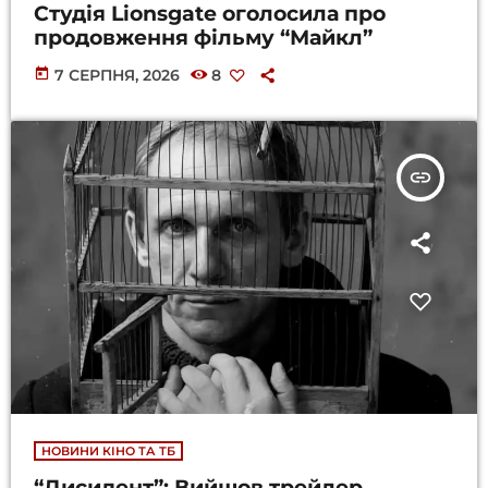
Студія Lionsgate оголосила про
продовження фільму “Майкл”
today
7 СЕРПНЯ, 2026
8
insert_link
НОВИНИ КІНО ТА ТБ
“Дисидент”: Вийшов трейлер