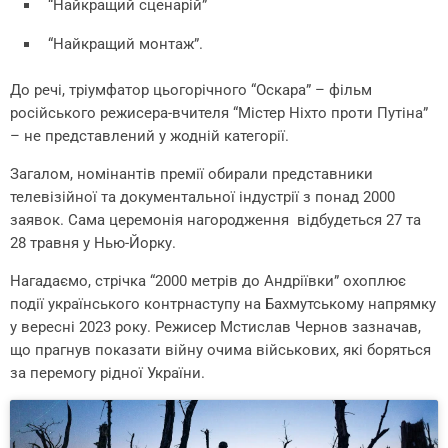
“Найкращий сценарій”
“Найкращий монтаж”.
До речі, тріумфатор цьогорічного “Оскара” – фільм
російського режисера-вчителя “Містер Ніхто проти Путіна”
– не представлений у жодній категорії.
Загалом, номінантів премії обирали представники
телевізійної та документальної індустрії з понад 2000
заявок. Сама церемонія нагородження відбудеться 27 та
28 травня у Нью-Йорку.
Нагадаємо, стрічка “2000 метрів до Андріївки” охоплює
події українського контрнаступу на Бахмутському напрямку
у вересні 2023 року. Режисер Мстислав Чернов зазначав,
що прагнув показати війну очима військових, які боряться
за перемогу рідної України.