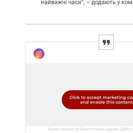
найважчі часи”, – додають у ком
Click to accept marketing co
and enable this content
A post shared by Конотопська відьма (@the.