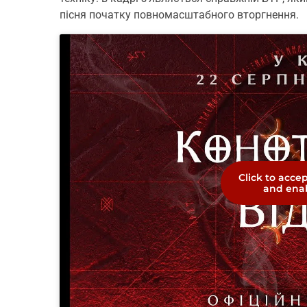
пісня початку повномасштабного вторгнення.
Click to acce
and enab