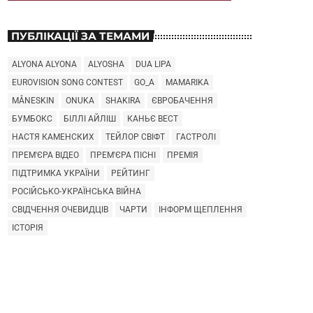
ПУБЛІКАЦІЇ ЗА ТЕМАМИ
ALYONA ALYONA
ALYOSHA
DUA LIPA
EUROVISION SONG CONTEST
GO_A
MAMARIKA
MÅNESKIN
ONUKA
SHAKIRA
ЄВРОБАЧЕННЯ
БУМБОКС
БІЛЛІ АЙЛІШ
КАНЬЄ ВЕСТ
НАСТЯ КАМЕНСКИХ
ТЕЙЛОР СВІФТ
ГАСТРОЛІ
ПРЕМ'ЄРА ВІДЕО
ПРЕМ'ЄРА ПІСНІ
ПРЕМІЯ
ПІДТРИМКА УКРАЇНИ
РЕЙТИНГ
РОСІЙСЬКО-УКРАЇНСЬКА ВІЙНА
СВІДЧЕННЯ ОЧЕВИДЦІВ
ЧАРТИ
ІНФОРМ ЩЕПЛЕННЯ
ІСТОРІЯ