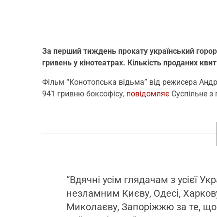
За перший тиждень прокату український горор
гривень у кінотеатрах. Кількість проданих квит
Фільм “Конотопська відьма” від режисера Андрі
941 гривню боксофісу,
повідомляє
Суспільне з 
“Вдячні усім глядачам з усієї Ук
незламним Києву, Одесі, Харкову
Миколаєву, Запоріжжю за те, що 