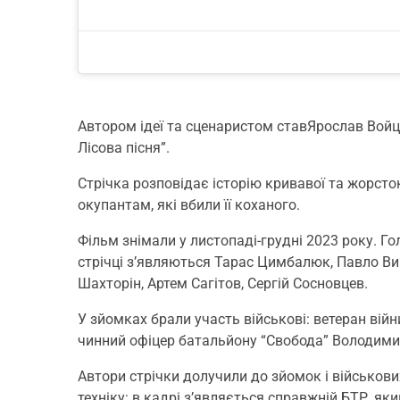
Автором ідеї та сценаристом ставЯрослав Вой
Лісова пісня”.
Стрічка розповідає історію кривавої та жорсто
окупантам, які вбили її коханого.
Фільм знімали у листопаді-грудні 2023 року. Г
стрічці з’являються Тарас Цимбалюк, Павло Ви
Шахторін, Артем Сагітов, Сергій Сосновцев.
У зйомках брали участь військові: ветеран вій
чинний офіцер батальйону “Свобода” Володими
Автори стрічки долучили до зйомок і військови
техніку: в кадрі з’являється справжній БТР, як