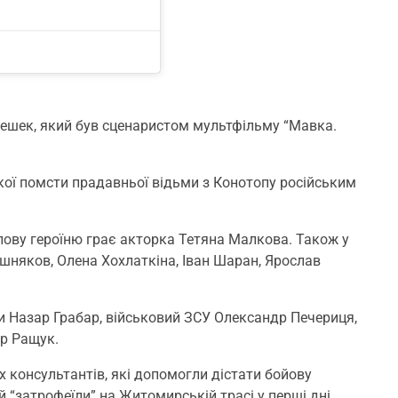
цешек, який був сценаристом мультфільму “Мавка.
кої помсти прадавньої відьми з Конотопу російським
олову героїню грає акторка Тетяна Малкова. Також у
шняков, Олена Хохлаткіна, Іван Шаран, Ярослав
ни Назар Грабар, військовий ЗСУ Олександр Печериця,
р Ращук.
х консультантів, які допомогли дістати бойову
ий “затрофеїли” на Житомирській трасі у перші дні