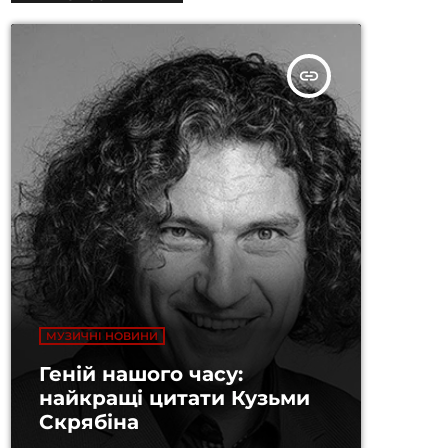
insert_link
МУЗИЧНІ НОВИНИ
Геній нашого часу:
найкращі цитати Кузьми
Скрябіна