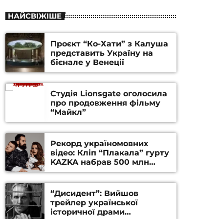
НАЙСВІЖІШЕ
Проєкт “Ко-Хати” з Калуша
представить Україну на
бієнале у Венеції
Студія Lionsgate оголосила
про продовження фільму
“Майкл”
Рекорд україномовних
відео: Кліп “Плакала” гурту
KAZKA набрав 500 млн
переглядів на YouTube
“Дисидент”: Вийшов
трейлер української
історичної драми