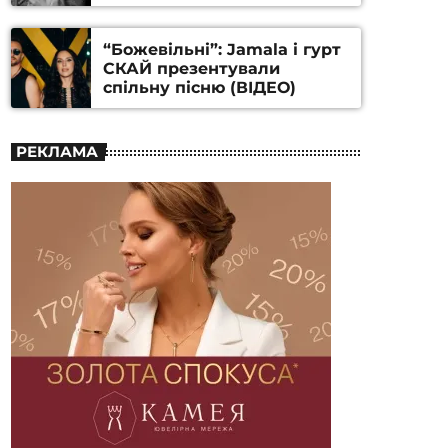
Станіслава Гуренка та
Андрія Алфьорова (ВІДЕО)
“Божевільні”: Jamala і гурт
СКАЙ презентували
спільну пісню (ВІДЕО)
РЕКЛАМА