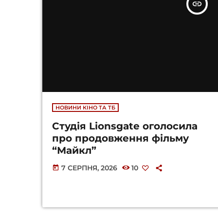
insert_link
НОВИНИ КІНО ТА ТБ
Студія Lionsgate оголосила
про продовження фільму
“Майкл”
7 СЕРПНЯ, 2026
10
today