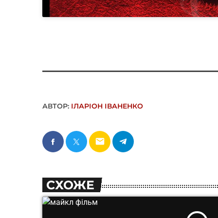
АВТОР:
ІЛАРІОН ІВАНЕНКО
email
СХОЖЕ