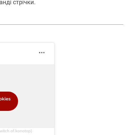
анді стрічки.
okies
witch.of.konotop)