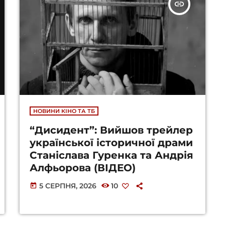
insert_link
НОВИНИ КІНО ТА ТБ
“Дисидент”: Вийшов трейлер
української історичної драми
Станіслава Гуренка та Андрія
Алфьорова (ВІДЕО)
5 СЕРПНЯ, 2026
10
today