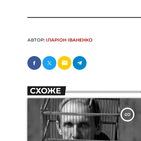
АВТОР:
ІЛАРІОН ІВАНЕНКО
email
СХОЖЕ
insert_link