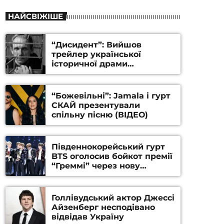
НАЙСВІЖІШЕ
“Дисидент”: Вийшов
трейлер української
історичної драми
Станіслава Гуренка та
Андрія Алфьорова (ВІДЕО)
“Божевільні”: Jamala і гурт
СКАЙ презентували
спільну пісню (ВІДЕО)
Південнокорейський гурт
BTS оголосив бойкот премії
“Греммі” через нову
номінацію
Голлівудський актор Джессі
Айзенберг несподівано
відвідав Україну