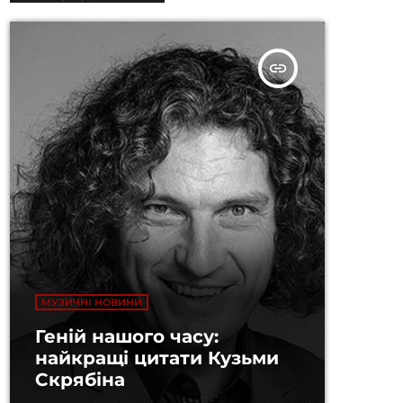
insert_link
МУЗИЧНІ НОВИНИ
Геній нашого часу:
найкращі цитати Кузьми
Скрябіна