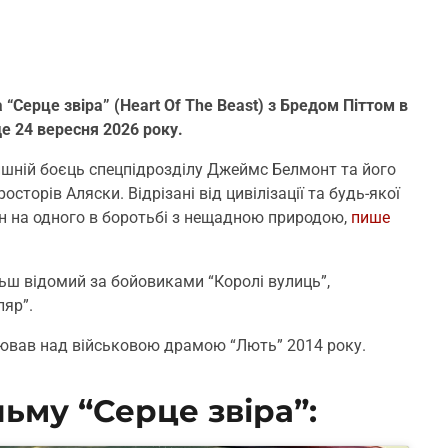
Серце звіра” (Heart Of The Beast) з Бредом Піттом в
де 24 вересня 2026 року.
ишній боєць спецпідрозділу Джеймс Белмонт та його
сторів Аляски. Відрізані від цивілізації та будь-якої
н на одного в боротьбі з нещадною природою,
пише
ьш відомий за бойовиками “Королі вулиць”,
ляр”.
цював над військовою драмою “Лють” 2014 року.
ьму “Серце звіра”: