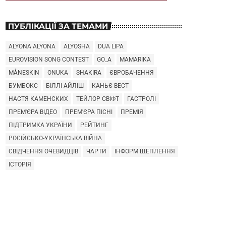
ПУБЛІКАЦІЇ ЗА ТЕМАМИ
ALYONA ALYONA
ALYOSHA
DUA LIPA
EUROVISION SONG CONTEST
GO_A
MAMARIKA
MÅNESKIN
ONUKA
SHAKIRA
ЄВРОБАЧЕННЯ
БУМБОКС
БІЛЛІ АЙЛІШ
КАНЬЄ ВЕСТ
НАСТЯ КАМЕНСКИХ
ТЕЙЛОР СВІФТ
ГАСТРОЛІ
ПРЕМ'ЄРА ВІДЕО
ПРЕМ'ЄРА ПІСНІ
ПРЕМІЯ
ПІДТРИМКА УКРАЇНИ
РЕЙТИНГ
РОСІЙСЬКО-УКРАЇНСЬКА ВІЙНА
СВІДЧЕННЯ ОЧЕВИДЦІВ
ЧАРТИ
ІНФОРМ ЩЕПЛЕННЯ
ІСТОРІЯ