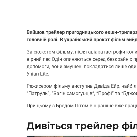
Вийшов трейлер пригодницького екшн-трилера “
головній ролі. В український прокат фільм вий
За сюжетом фільму, після авіакатастрофи кол
вірний пес Одін опиняються серед безкрайніх про
допомоги, вони змушені покладатися лише оди
Уніан Lite.
Режисером фільму виступив Девіда Ейр, найбіл
“Патруль”, “Загін самогубців”, “Профі” та “Бджо
При цьому з Бредом Пітом він раніше вже пра
Дивіться трейлер філ