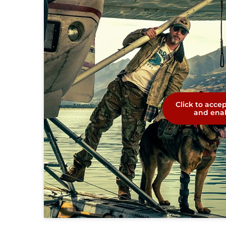
Click to acce
and enab