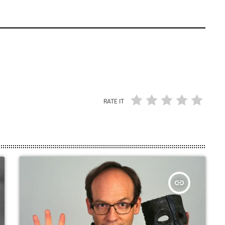
RATE IT
insert_link