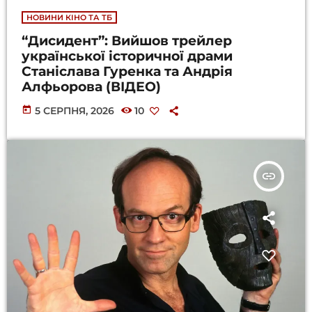
НОВИНИ КІНО ТА ТБ
“Дисидент”: Вийшов трейлер
української історичної драми
Станіслава Гуренка та Андрія
Алфьорова (ВІДЕО)
today
5 СЕРПНЯ, 2026
10
insert_link