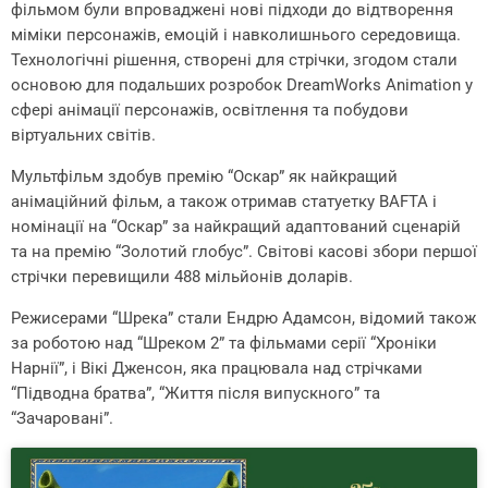
фільмом були впроваджені нові підходи до відтворення
міміки персонажів, емоцій і навколишнього середовища.
Технологічні рішення, створені для стрічки, згодом стали
основою для подальших розробок DreamWorks Animation у
сфері анімації персонажів, освітлення та побудови
віртуальних світів.
Мультфільм здобув премію “Оскар” як найкращий
анімаційний фільм, а також отримав статуетку BAFTA і
номінації на “Оскар” за найкращий адаптований сценарій
та на премію “Золотий глобус”. Світові касові збори першої
стрічки перевищили 488 мільйонів доларів.
Режисерами “Шрека” стали Ендрю Адамсон, відомий також
за роботою над “Шреком 2” та фільмами серії “Хроніки
Нарнії”, і Вікі Дженсон, яка працювала над стрічками
“Підводна братва”, “Життя після випускного” та
“Зачаровані”.