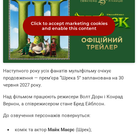
Click to accept marketing cookies
and enable this content
Наступного року усіх фанатів мультфільму очікує
продовження — прем’єра “Шрека 5” запланована на 30
червня 2027 року.
Над фільмом працюють режисери Волт Дорн і Конрад
Вернон, а співрежисером стане Бред Ейблсон.
До озвучення персонажів повернуться:
комік та актор
Майк Маєрс
(Шрек);