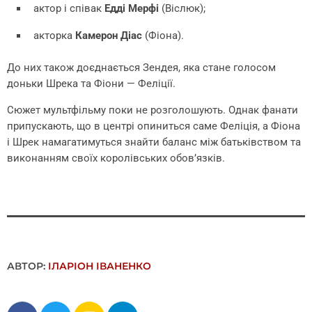
актор і співак
Едді Мерфі
(Віслюк);
акторка
Камерон Діас
(Фіона).
До них також доєднається Зендея, яка стане голосом
доньки Шрека та Фіони — Феліції.
Сюжет мультфільму поки не розголошують. Однак фанати
припускають, що в центрі опиниться саме Феліція, а Фіона
і Шрек намагатимуться знайти баланс між батьківством та
виконанням своїх королівських обовʼязків.
АВТОР:
ІЛАРІОН ІВАНЕНКО