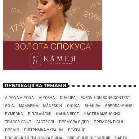
ПУБЛІКАЦІЇ ЗА ТЕМАМИ
ALYONA ALYONA
ALYOSHA
DUA LIPA
EUROVISION SONG CONTEST
GO_A
MAMARIKA
MÅNESKIN
ONUKA
SHAKIRA
ЄВРОБАЧЕННЯ
БУМБОКС
БІЛЛІ АЙЛІШ
КАНЬЄ ВЕСТ
НАСТЯ КАМЕНСКИХ
ТЕЙЛОР СВІФТ
ГАСТРОЛІ
ПРЕМ'ЄРА ВІДЕО
ПРЕМ'ЄРА ПІСНІ
ПРЕМІЯ
ПІДТРИМКА УКРАЇНИ
РЕЙТИНГ
РОСІЙСЬКО-УКРАЇНСЬКА ВІЙНА
СВІДЧЕННЯ ОЧЕВИДЦІВ
ЧАРТИ