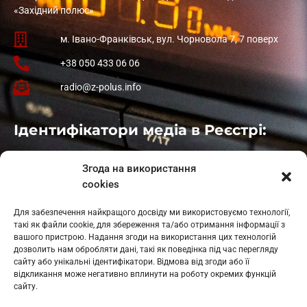
«Західний полюс»
м. Івано-Франківськ, вул. Чорновола 7, 7 поверх
+38 050 433 06 06
radio@z-polus.info
Ідентифікатори медіа в Реєстрі:
Івано-Франківськ
: L11-00661
Згода на використання
Калуш
: L11-01410
cookies
Рогатин
: L11-01801
Яблуниця
: L11-01720
Для забезпечення найкращого досвіду ми використовуємо технології,
Косів: L11-01805
такі як файли cookie, для збереження та/або отримання інформації з
Гарасимів: L11-02274
вашого пристрою. Надання згоди на використання цих технологій
дозволить нам обробляти дані, такі як поведінка під час перегляду
сайту або унікальні ідентифікатори. Відмова від згоди або її
відкликання може негативно вплинути на роботу окремих функцій
сайту.