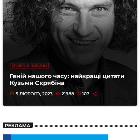
МУЗИЧНІ НОВИНИ
Геній нашого часу: найкращі цитати
Кузьми Скрябіна
today
5 ЛЮТОГО, 2023
21988
107
РЕКЛАМА