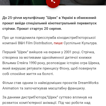
share
email
До 25-річчя мультфільму “Шрек” в Україні в обмежений
прокат вийде спеціальний кінотеатральний перевипуск
стрічки. Прокат стартує 20 серпня.
Про це повідомила пресслужба кінодистриб’юторської
компанії B&H Film Distribution,
пише
Суспільне Культура.
Перший “Шрек” вийшов на екрани у 2001 році
.
Стрічка,
створена за мотивами однойменної дитячої книжки
Вільяма Стейга 1990 року, розповідає історію огра Шрека,
який вирушає рятувати принцесу Фіону, щоб повернути
собі спокійне життя на болоті.
Фільм став одним із найвідоміших проєктів DreamWorks
Animation та започаткував масштабну франшизу.
За даними дистриб’ютора,”Шрек” суттєво вплинув на
розвиток комп’ютерної анімації. Під час роботи над