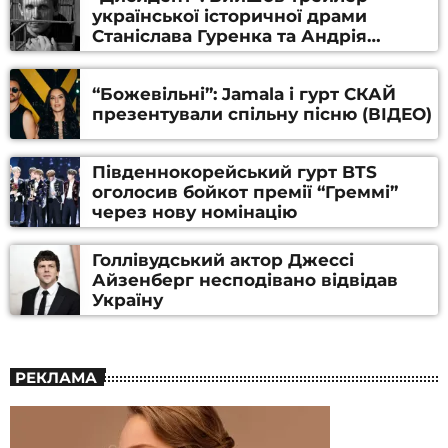
української історичної драми
Станіслава Гуренка та Андрія
Алфьорова (ВІДЕО)
“Божевільні”: Jamala і гурт СКАЙ
презентували спільну пісню (ВІДЕО)
Південнокорейський гурт BTS
оголосив бойкот премії “Греммі”
через нову номінацію
Голлівудський актор Джессі
Айзенберг несподівано відвідав
Україну
РЕКЛАМА