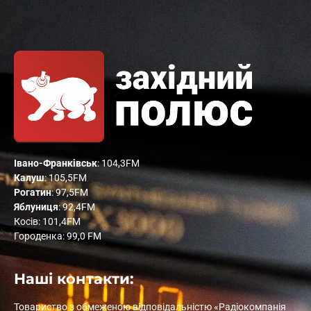
Івано-Франківськ
: 104,3FM
Калуш
: 105,5FM
Рогатин
: 97,5FM
Яблуниця
: 92,4FM
Косів: 101,4FM
Городенка: 99,0 FM
Наші контакти:
Товариство з обмеженою відповідальністю «Радіокомпанія