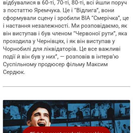
відбувалися в 60-ті, 70-ті, 80-ті, всі йшли поруч
з постаттю Яремчука. Це і “Відлига”, вони
сформували сцену і зробили ВІА “Смерічка”, це
і настання незалежності. Ми розповідаємо, як
він виступав і був членом “Червоної рути”, яка
проходила у Чернівцях, і як він виступав у
Чорнобилі для ліквідаторів. Це все важливі
події й він був у них”, — розповів в інтерв’ю
Суспільному продюсер фільму Максим
Сердюк.