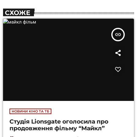
СХОЖЕ
insert_link
НОВИНИ КІНО ТА ТБ
Студія Lionsgate оголосила про
продовження фільму “Майкл”