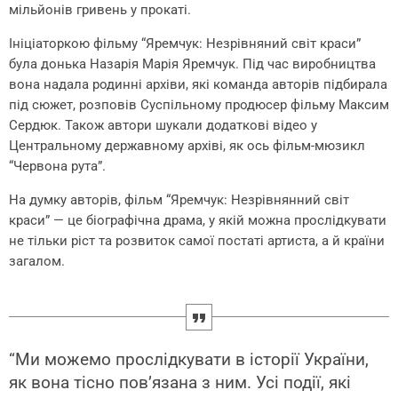
мільйонів гривень у прокаті.
Ініціаторкою фільму “Яремчук: Незрівняний світ краси”
була донька Назарія Марія Яремчук. Під час виробництва
вона надала родинні архіви, які команда авторів підбирала
під сюжет, розповів Суспільному
продюсер фільму Максим
Сердюк. Також автори шукали додаткові відео у
Центральному державному архіві, як ось фільм-мюзикл
“Червона рута”.
На думку авторів, фільм “Яремчук: Незрівнянний світ
краси” — це біографічна драма, у якій можна прослідкувати
не тільки ріст та розвиток самої постаті артиста, а й країни
загалом.
“Ми можемо прослідкувати в історії України,
як вона тісно пов’язана з ним. Усі події, які