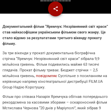
share
email
Документальний фільм “Яремчук: Незрівнянний світ краси”
став найкасофішим українським фільмом свого жанру. Це
стало відомо за результатами третього вікенду прокату
фільму.
За три вікенди у прокаті документальна біографічна
стрічка “Яремчук: Незрівнянний світ краси” зібрала 9,9
мільйона гривень. Фільм подивились майже 63 тисячі
глядачів. Прокат фільму триває. Бюджет стрічки – 2,5
мільйона гривень,
повідомляє
Суспільне з посиланням на
керівницю напряму кінотеатральної дистрибуції FILM.UA
Group Надію Коротушку.
Фільм про співака Назарія Яремчука обігнав попереднього
рекордсмена за касовими зборами – оскароносний фільм
Мстислава Чернова “20 днів у Маріуполі”, який зібрав 9