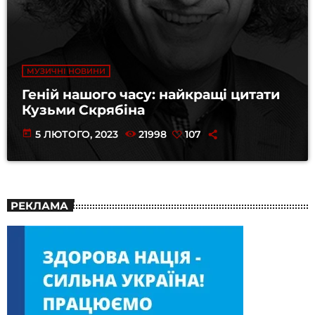
МУЗИЧНІ НОВИНИ
Геній нашого часу: найкращі цитати
Кузьми Скрябіна
today
5 ЛЮТОГО, 2023
21998
107
РЕКЛАМА