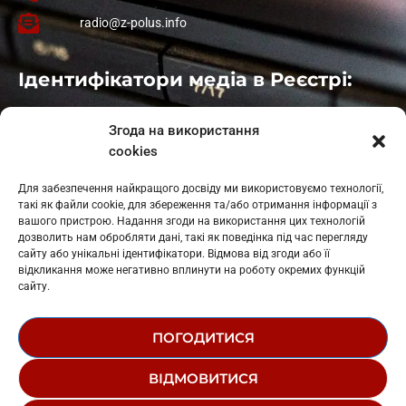
radio@z-polus.info
Ідентифікатори медіа в Реєстрі:
Івано-Франківськ
: L11-00661
Згода на використання
Калуш
: L11-01410
cookies
Рогатин
: L11-01801
Яблуниця
: L11-01720
Для забезпечення найкращого досвіду ми використовуємо технології,
Косів: L11-01805
такі як файли cookie, для збереження та/або отримання інформації з
Гарасимів: L11-02274
вашого пристрою. Надання згоди на використання цих технологій
дозволить нам обробляти дані, такі як поведінка під час перегляду
сайту або унікальні ідентифікатори. Відмова від згоди або її
відкликання може негативно вплинути на роботу окремих функцій
сайту.
ПОГОДИТИСЯ
© 1995-2026 РК «ЗАХІДНИЙ ПОЛЮС»
ВІДМОВИТИСЯ
ЛОГОТИП
РЕДАКЦІЙНИЙ СТАТУТ