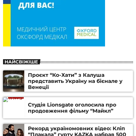
НАЙСВІЖІШЕ
Проєкт “Ко-Хати” з Калуша
представить Україну на бієнале у
Венеції
Студія Lionsgate оголосила про
продовження фільму “Майкл”
Рекорд україномовних відео: Кліп
“Плакала” гурту KAZKA набрав 500