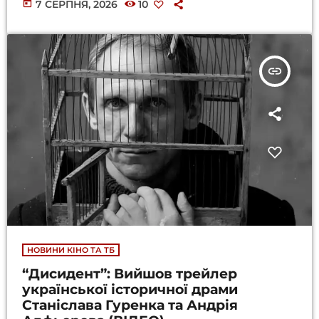
today
7 СЕРПНЯ, 2026
10
insert_link
НОВИНИ КІНО ТА ТБ
“Дисидент”: Вийшов трейлер
української історичної драми
Станіслава Гуренка та Андрія