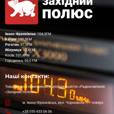
Івано-Франківськ
: 104,3FM
Калуш
: 105,5FM
Рогатин
: 97,5FM
Яблуниця
: 92,4FM
Косів: 101,4FM
Городенка: 99,0 FM
Наші контакти:
Товариство з обмеженою відповідальністю «Радіокомпанія
«Західний полюс»
м. Івано-Франківськ, вул. Чорновола 7, 7 поверх
+38 050 433 06 06