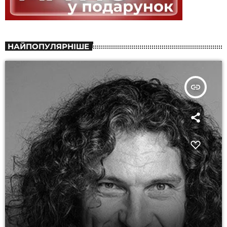
НАЙПОПУЛЯРНІШЕ
insert_link