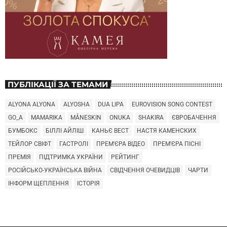
ПУБЛІКАЦІЇ ЗА ТЕМАМИ
ALYONA ALYONA
ALYOSHA
DUA LIPA
EUROVISION SONG CONTEST
GO_A
MAMARIKA
MÅNESKIN
ONUKA
SHAKIRA
ЄВРОБАЧЕННЯ
БУМБОКС
БІЛЛІ АЙЛІШ
КАНЬЄ ВЕСТ
НАСТЯ КАМЕНСКИХ
ТЕЙЛОР СВІФТ
ГАСТРОЛІ
ПРЕМ'ЄРА ВІДЕО
ПРЕМ'ЄРА ПІСНІ
ПРЕМІЯ
ПІДТРИМКА УКРАЇНИ
РЕЙТИНГ
РОСІЙСЬКО-УКРАЇНСЬКА ВІЙНА
СВІДЧЕННЯ ОЧЕВИДЦІВ
ЧАРТИ
ІНФОРМ ЩЕПЛЕННЯ
ІСТОРІЯ