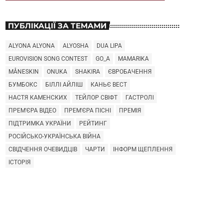
ПУБЛІКАЦІЇ ЗА ТЕМАМИ
ALYONA ALYONA
ALYOSHA
DUA LIPA
EUROVISION SONG CONTEST
GO_A
MAMARIKA
MÅNESKIN
ONUKA
SHAKIRA
ЄВРОБАЧЕННЯ
БУМБОКС
БІЛЛІ АЙЛІШ
КАНЬЄ ВЕСТ
НАСТЯ КАМЕНСКИХ
ТЕЙЛОР СВІФТ
ГАСТРОЛІ
ПРЕМ'ЄРА ВІДЕО
ПРЕМ'ЄРА ПІСНІ
ПРЕМІЯ
ПІДТРИМКА УКРАЇНИ
РЕЙТИНГ
РОСІЙСЬКО-УКРАЇНСЬКА ВІЙНА
СВІДЧЕННЯ ОЧЕВИДЦІВ
ЧАРТИ
ІНФОРМ ЩЕПЛЕННЯ
ІСТОРІЯ