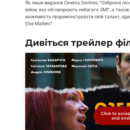
Як пише видання Cinema Sentries, “Озброєні пі
війни, яку обговорюють небагато ЗМІ”, а також
можливість продемонструвати свій талант, один
Else Matters”.
Дивіться трейлер фі
Click to acce
and enab