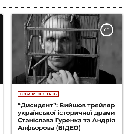
insert_link
НОВИНИ КІНО ТА ТБ
“Дисидент”: Вийшов трейлер
української історичної драми
Станіслава Гуренка та Андрія
Алфьорова (ВІДЕО)