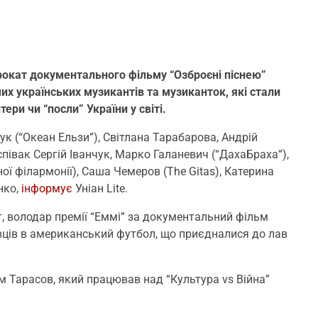
прокат документального фільму “Озброєні піснею”
омих українських музикантів та музиканток, які стали
тери чи “посли” України у світі.
ук (“Океан Ельзи”), Світлана Тарабарова, Андрій
півак Сергій Іванчук, Марко Галаневич (“ДахаБраха”),
ої філармонії), Саша Чемеров (The Gitas), Катерина
нко,
інформує
Уніан Lite.
, володар премії “Еммі” за документальний фільм
авців в американський футбол, що приєдналися до лав
 Тарасов, який працював над “Культура vs Війна”