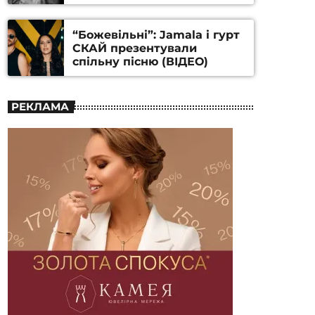
Станіслава Гуренка та
Андрія Алфьорова (ВІДЕО)
“Божевільні”: Jamala і гурт
СКАЙ презентували
спільну пісню (ВІДЕО)
РЕКЛАМА