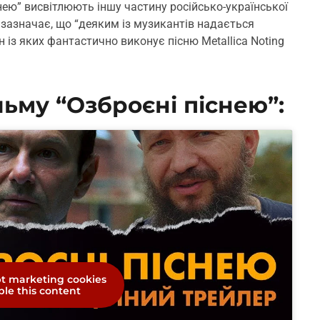
снею” висвітлюють іншу частину російсько-української
 зазначає, що “деяким із музикантів надається
 із яких фантастично виконує пісню Metallica Noting
льму “Озброєні піснею”:
pt marketing cookies
le this content