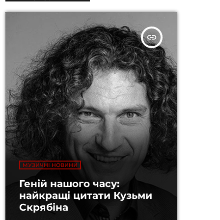
insert_link
МУЗИЧНІ НОВИНИ
Геній нашого часу:
найкращі цитати Кузьми
Скрябіна