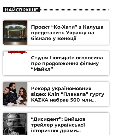
НАЙСВІЖІШЕ
Проєкт “Ко-Хати” з Калуша
представить Україну на
бієнале у Венеції
Студія Lionsgate оголосила
про продовження фільму
“Майкл”
Рекорд україномовних
відео: Кліп “Плакала” гурту
KAZKA набрав 500 млн
переглядів на YouTube
“Дисидент”: Вийшов
трейлер української
історичної драми