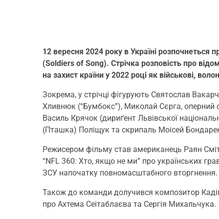
12 вересня 2024 року в Україні розпочнеться 
(Soldiers of Song). Стрічка розповість про від
на захист країни у 2022 році як військові, волон
Зокрема, у стрічці фігурують Святослав Вакарч
Хливнюк (“Бумбокс”), Миколай Сєрга, оперний с
Василь Крячок (дириґент Львівської національн
(Пташка) Поліщук та скрипаль Моісей Бондаре
Режисером фільму став американець Раян Сміт
“NFL 360: Хто, якщо не ми” про українських гр
ЗСУ напочатку повномасштабного вторгнення.
Також до команди долучився композитор Кадім
про Ахтема Сеітаблаєва та Сергія Михальчука.