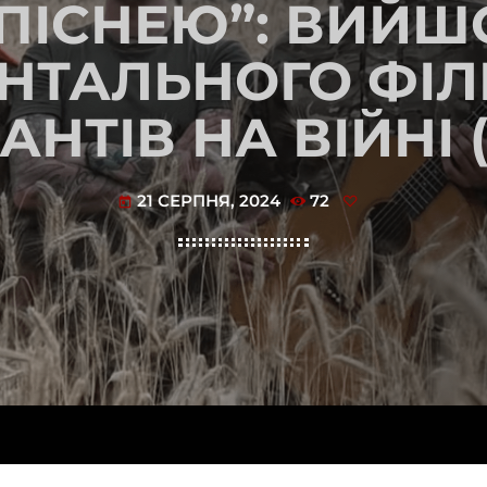
 ПІСНЕЮ”: ВИЙШ
НТАЛЬНОГО ФІЛ
НТІВ НА ВІЙНІ 
21 СЕРПНЯ, 2024
72
today