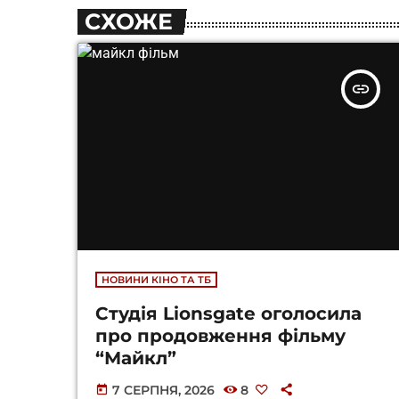
СХОЖЕ
insert_link
НОВИНИ КІНО ТА ТБ
Студія Lionsgate оголосила
про продовження фільму
“Майкл”
7 СЕРПНЯ, 2026
8
today