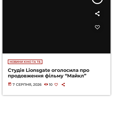
НОВИНИ КІНО ТА ТБ
Студія Lionsgate оголосила про
продовження фільму “Майкл”
today
7 СЕРПНЯ, 2026
10