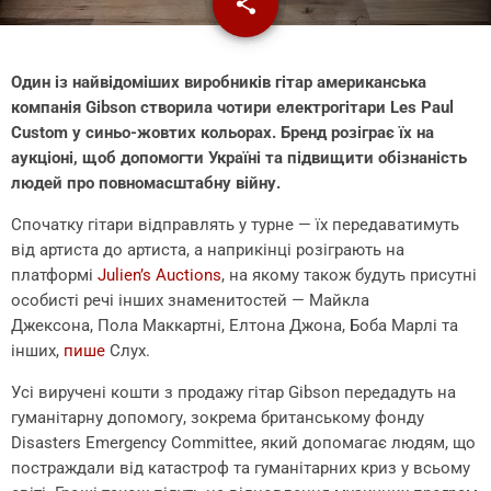
share
email
Один із найвідоміших виробників гітар американська
компанія Gibson створила чотири електрогітари Les Paul
Custom у синьо-жовтих кольорах. Бренд розіграє їх на
аукціоні, щоб допомогти Україні та підвищити обізнаність
людей про повномасштабну війну.
Спочатку гітари відправлять у турне — їх передаватимуть
від артиста до артиста, а наприкінці розіграють на
платформі
Julien’s Auctions
, на якому також будуть присутні
особисті речі інших знаменитостей — Майкла
Джексона, Пола Маккартні, Елтона Джона, Боба Марлі та
інших,
пише
Слух.
Усі виручені кошти з продажу гітар Gibson передадуть на
гуманітарну допомогу, зокрема британському фонду
Disasters Emergency Committee, який допомагає людям, що
постраждали від катастроф та гуманітарних криз у всьому