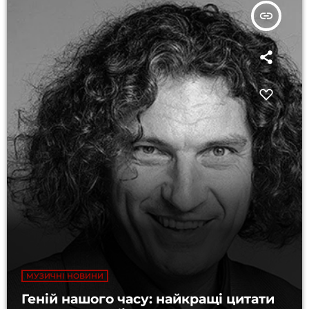
insert_link
МУЗИЧНІ НОВИНИ
Геній нашого часу: найкращі цитати