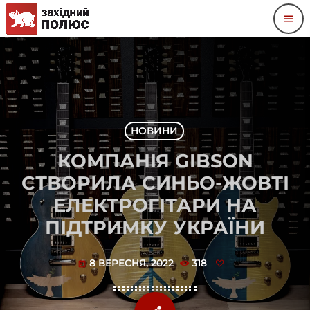
menu
НОВИНИ
КОМПАНІЯ GIBSON
СТВОРИЛА СИНЬО-ЖОВТІ
ЕЛЕКТРОГІТАРИ НА
ПІДТРИМКУ УКРАЇНИ
8 ВЕРЕСНЯ, 2022
318
today