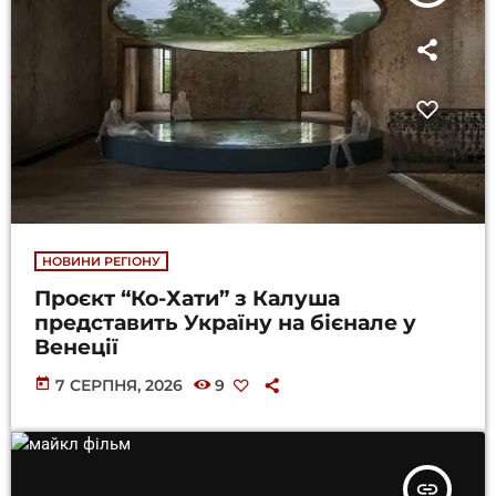
НОВИНИ РЕГІОНУ
Проєкт “Ко-Хати” з Калуша
представить Україну на бієнале у
Венеції
today
7 СЕРПНЯ, 2026
9
insert_link