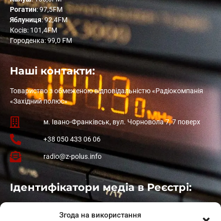
Рогатин
: 97,5FM
Яблуниця
: 92,4FM
Косів: 101,4FM
Городенка: 99,0 FM
Наші контакти:
Товариство з обмеженою відповідальністю «Радіокомпанія
«Західний полюс»
м. Івано-Франківськ, вул. Чорновола 7, 7 поверх
+38 050 433 06 06
radio@z-polus.info
Ідентифікатори медіа в Реєстрі:
Івано-Франківськ
: L11-00661
Згода на використання
Калуш
: L11-01410