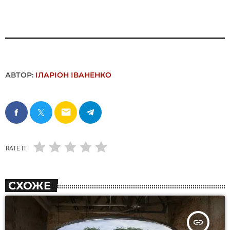
АВТОР:
ІЛАРІОН ІВАНЕНКО
email
RATE IT
СХОЖЕ
insert_link