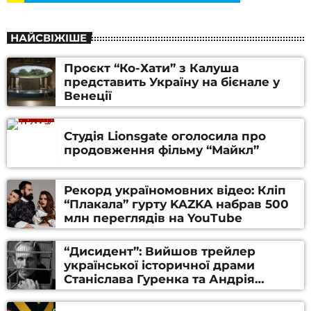
НАЙСВІЖІШЕ
Проєкт “Ко-Хати” з Калуша
представить Україну на бієнале у
Венеції
Студія Lionsgate оголосила про
продовження фільму “Майкл”
Рекорд україномовних відео: Кліп
“Плакала” гурту KAZKA набрав 500
млн переглядів на YouTube
“Дисидент”: Вийшов трейлер
української історичної драми
Станіслава Гуренка та Андрія
Алфьорова (ВІДЕО)