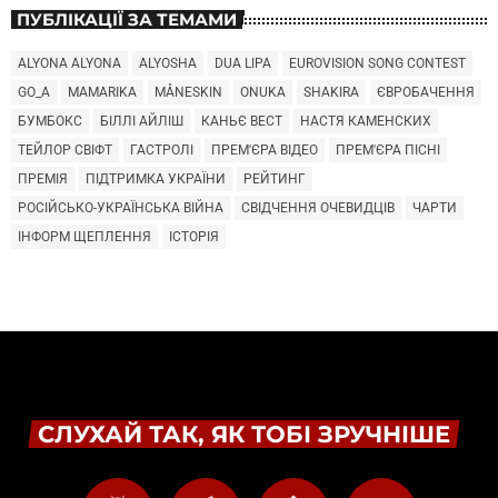
ПУБЛІКАЦІЇ ЗА ТЕМАМИ
ALYONA ALYONA
ALYOSHA
DUA LIPA
EUROVISION SONG CONTEST
GO_A
MAMARIKA
MÅNESKIN
ONUKA
SHAKIRA
ЄВРОБАЧЕННЯ
БУМБОКС
БІЛЛІ АЙЛІШ
КАНЬЄ ВЕСТ
НАСТЯ КАМЕНСКИХ
ТЕЙЛОР СВІФТ
ГАСТРОЛІ
ПРЕМ'ЄРА ВІДЕО
ПРЕМ'ЄРА ПІСНІ
ПРЕМІЯ
ПІДТРИМКА УКРАЇНИ
РЕЙТИНГ
РОСІЙСЬКО-УКРАЇНСЬКА ВІЙНА
СВІДЧЕННЯ ОЧЕВИДЦІВ
ЧАРТИ
ІНФОРМ ЩЕПЛЕННЯ
ІСТОРІЯ
СЛУХАЙ ТАК, ЯК ТОБІ ЗРУЧНІШЕ