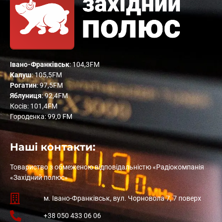
Івано-Франківськ
: 104,3FM
Калуш
: 105,5FM
Рогатин
: 97,5FM
Яблуниця
: 92,4FM
Косів: 101,4FM
Городенка: 99,0 FM
Наші контакти:
Товариство з обмеженою відповідальністю «Радіокомпанія
«Західний полюс»
м. Івано-Франківськ, вул. Чорновола 7, 7 поверх
+38 050 433 06 06