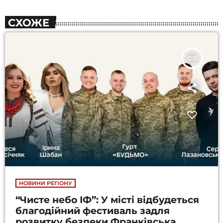
СХОЖЕ
insert_link
НОВИНИ РЕГІОНУ
“Чисте небо ІФ”: У місті відбудеться
благодійний фестиваль задля
розвитку безпеки Франківська