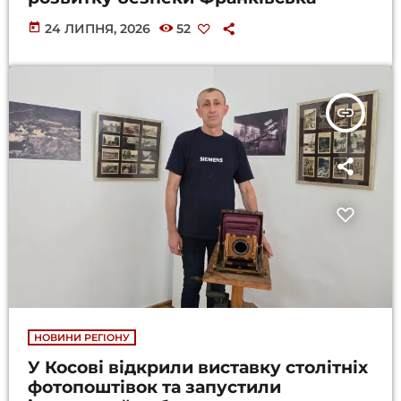
today
24 ЛИПНЯ, 2026
52
insert_link
НОВИНИ РЕГІОНУ
У Косові відкрили виставку столітніх
фотопоштівок та запустили