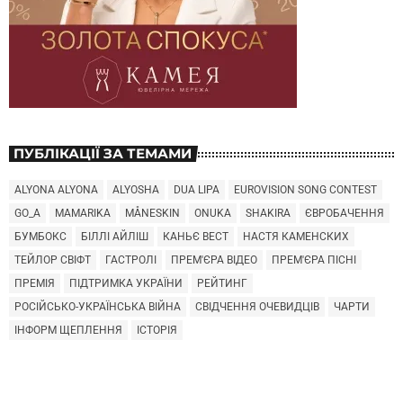
ПУБЛІКАЦІЇ ЗА ТЕМАМИ
ALYONA ALYONA
ALYOSHA
DUA LIPA
EUROVISION SONG CONTEST
GO_A
MAMARIKA
MÅNESKIN
ONUKA
SHAKIRA
ЄВРОБАЧЕННЯ
БУМБОКС
БІЛЛІ АЙЛІШ
КАНЬЄ ВЕСТ
НАСТЯ КАМЕНСКИХ
ТЕЙЛОР СВІФТ
ГАСТРОЛІ
ПРЕМ'ЄРА ВІДЕО
ПРЕМ'ЄРА ПІСНІ
ПРЕМІЯ
ПІДТРИМКА УКРАЇНИ
РЕЙТИНГ
РОСІЙСЬКО-УКРАЇНСЬКА ВІЙНА
СВІДЧЕННЯ ОЧЕВИДЦІВ
ЧАРТИ
ІНФОРМ ЩЕПЛЕННЯ
ІСТОРІЯ