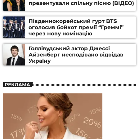
презентували спільну пісню (ВІДЕО)
Південнокорейський гурт BTS
оголосив бойкот премії “Греммі”
через нову номінацію
Голлівудський актор Джессі
Айзенберг несподівано відвідав
Україну
РЕКЛАМА