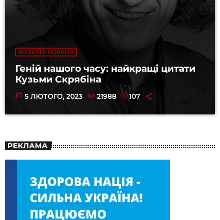
МУЗИЧНІ НОВИНИ
Геній нашого часу: найкращі цитати
Кузьми Скрябіна
today
5 ЛЮТОГО, 2023
21988
107
РЕКЛАМА