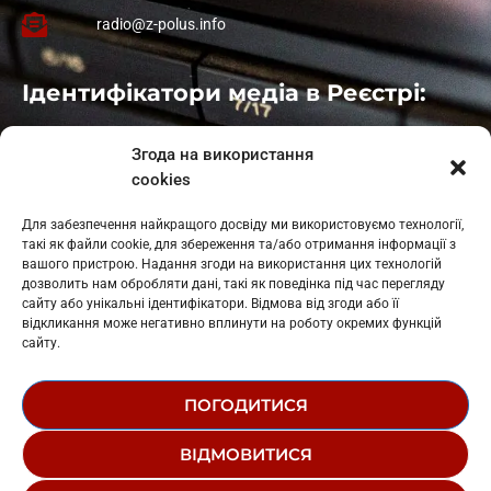
radio@z-polus.info
Ідентифікатори медіа в Реєстрі:
Івано-Франківськ
: L11-00661
Згода на використання
Калуш
: L11-01410
cookies
Рогатин
: L11-01801
Яблуниця
: L11-01720
Для забезпечення найкращого досвіду ми використовуємо технології,
Косів: L11-01805
такі як файли cookie, для збереження та/або отримання інформації з
Гарасимів: L11-02274
вашого пристрою. Надання згоди на використання цих технологій
дозволить нам обробляти дані, такі як поведінка під час перегляду
сайту або унікальні ідентифікатори. Відмова від згоди або її
відкликання може негативно вплинути на роботу окремих функцій
сайту.
ПОГОДИТИСЯ
© 1995-2026 РК «ЗАХІДНИЙ ПОЛЮС»
ВІДМОВИТИСЯ
ЛОГОТИП
РЕДАКЦІЙНИЙ СТАТУТ