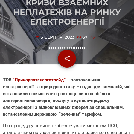
КРИЗИ ВЗАЄМНИХ
НЕПЛАТЕЖІВ НА РИНКУ
ЕЛЕКТРОЕНЕРГІЇ
3 СЕРПНЯ, 2023
67
today
share
email
ТОВ
“Прикарпатенерготрейд”
– постачальник
електроенергії та природного газу – надає для компаній, які
встановили сонячні електростанції чи інші об’єкти
альтернативної енергії, послугу з купівлі-продажу
електроенергії з відновлюваних джерел за спеціальним,
встановленим державою, “зеленим” тарифом.
Цю процедуру повинен забезпечувати механізм ПСО,
згідно з яким на учасників ринку покладаються спеціальні