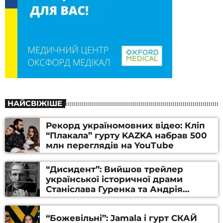
НАЙСВІЖІШЕ
Рекорд україномовних відео: Кліп
“Плакала” гурту KAZKA набрав 500
млн переглядів на YouTube
“Дисидент”: Вийшов трейлер
української історичної драми
Станіслава Гуренка та Андрія
Алфьорова (ВІДЕО)
“Божевільні”: Jamala і гурт СКАЙ