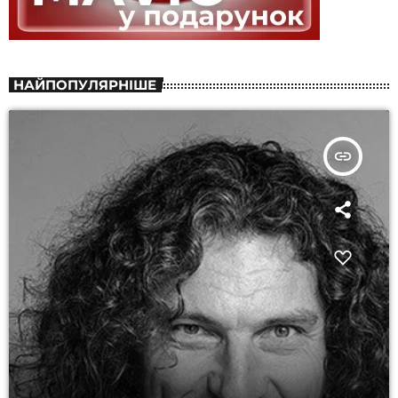
НАЙПОПУЛЯРНІШЕ
insert_link