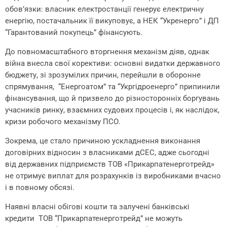
обов’язки: власник електростанції генерує електричну
енергію, постачальник її викуповує, а НЕК “Укренерго” і ДП
“Гарантований покупець” фінансують.
До повномасштабного вторгнення механізм діяв, однак
війна внесла свої корективи: основні видатки державного
бюджету, зі зрозумілих причин, перейшли в оборонне
спрямування, “Енергоатом” та “Укргідроенерго” припинили
фінансування, що й призвело до різносторонніх боргувань
учасників ринку, взаємних судових процесів і, як наслідок,
кризи робочого механізму ПСО.
Зокрема, це стало причиною ускладнення виконання
договірних відносин з власниками дСЕС, адже сьогодні
від державних підприємств ТОВ «Прикарпатенерготрейд»
не отримує виплат для розрахунків із виробниками вчасно
і в повному обсязі.
Наявні власні обігові кошти та залучені банківські
кредити ТОВ “Прикарпатенерготрейд” не можуть