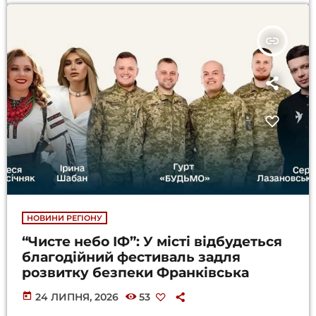
insert_link
НОВИНИ РЕГІОНУ
“Чисте небо ІФ”: У місті відбудеться
благодійний фестиваль задля
розвитку безпеки Франківська
today
24 ЛИПНЯ, 2026
53