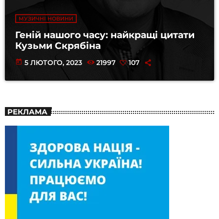
МУЗИЧНІ НОВИНИ
Геній нашого часу: найкращі цитати
Кузьми Скрябіна
today
5 ЛЮТОГО, 2023
21997
107
РЕКЛАМА