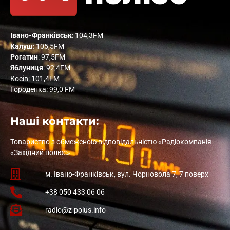
Івано-Франківськ
: 104,3FM
Калуш
: 105,5FM
Рогатин
: 97,5FM
Яблуниця
: 92,4FM
Косів: 101,4FM
Городенка: 99,0 FM
Наші контакти:
Товариство з обмеженою відповідальністю «Радіокомпанія
«Західний полюс»
м. Івано-Франківськ, вул. Чорновола 7, 7 поверх
+38 050 433 06 06
radio@z-polus.info