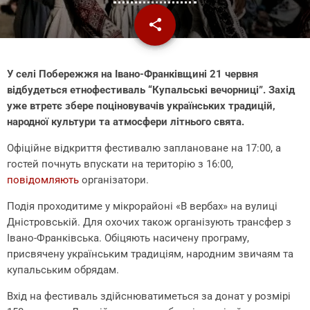
share
email
У селі Побережжя на Івано-Франківщині 21 червня
відбудеться етнофестиваль “Купальські вечорниці”. Захід
уже втретє збере поціновувачів українських традицій,
народної культури та атмосфери літнього свята.
Офіційне відкриття фестивалю заплановане на 17:00, а
гостей почнуть впускати на територію з 16:00,
повідомляють
організатори.
Подія проходитиме у мікрорайоні «В вербах» на вулиці
Дністровській. Для охочих також організують трансфер з
Івано-Франківська. Обіцяють насичену програму,
присвячену українським традиціям, народним звичаям та
купальським обрядам.
Вхід на фестиваль здійснюватиметься за донат у розмірі