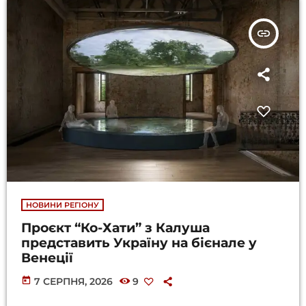
insert_link
НОВИНИ РЕГІОНУ
Проєкт “Ко-Хати” з Калуша
представить Україну на бієнале у
Венеції
today
7 СЕРПНЯ, 2026
9