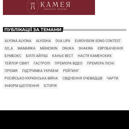
ПУБЛІКАЦІЇ ЗА ТЕМАМИ
ALYONA ALYONA
ALYOSHA
DUA LIPA
EUROVISION SONG CONTEST
GO_A
MAMARIKA
MÅNESKIN
ONUKA
SHAKIRA
ЄВРОБАЧЕННЯ
БУМБОКС
БІЛЛІ АЙЛІШ
КАНЬЄ ВЕСТ
НАСТЯ КАМЕНСКИХ
ТЕЙЛОР СВІФТ
ГАСТРОЛІ
ПРЕМ'ЄРА ВІДЕО
ПРЕМ'ЄРА ПІСНІ
ПРЕМІЯ
ПІДТРИМКА УКРАЇНИ
РЕЙТИНГ
РОСІЙСЬКО-УКРАЇНСЬКА ВІЙНА
СВІДЧЕННЯ ОЧЕВИДЦІВ
ЧАРТИ
ІНФОРМ ЩЕПЛЕННЯ
ІСТОРІЯ