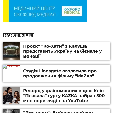
НАЙСВІЖІШЕ
Проєкт “Ко-Хати” з Калуша
представить Україну на бієнале у
Венеції
Студія Lionsgate оголосила про
продовження фільму “Майкл”
Рекорд україномовних відео: Кліп
“Плакала” гурту KAZKA набрав 500
млн переглядів на YouTube
“Дисидент”: Вийшов трейлер