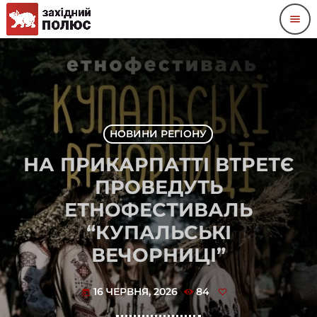
menu
НОВИНИ РЕГІОНУ
НА ПРИКАРПАТТІ ВТРЕТЄ
ПРОВЕДУТЬ
ЕТНОФЕСТИВАЛЬ
“КУПАЛЬСЬКІ
ВЕЧОРНИЦІ”
16 ЧЕРВНЯ, 2026
84
today