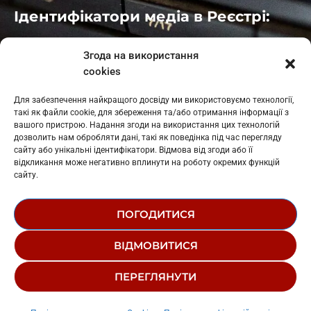
Ідентифікатори медіа в Реєстрі:
Івано-Франківськ
: L11-00661
Згода на використання
Калуш
: L11-01410
cookies
Рогатин
: L11-01801
Яблуниця
: L11-01720
Для забезпечення найкращого досвіду ми використовуємо технології,
Косів: L11-01805
такі як файли cookie, для збереження та/або отримання інформації з
Гарасимів: L11-02274
вашого пристрою. Надання згоди на використання цих технологій
дозволить нам обробляти дані, такі як поведінка під час перегляду
сайту або унікальні ідентифікатори. Відмова від згоди або її
відкликання може негативно вплинути на роботу окремих функцій
сайту.
ПОГОДИТИСЯ
© 1995-2026 РК «ЗАХІДНИЙ ПОЛЮС»
ВІДМОВИТИСЯ
ЛОГОТИП
РЕДАКЦІЙНИЙ СТАТУТ
ПЕРЕГЛЯНУТИ
СТРУКТУРА ВЛАСНОСТІ
Радіо Західний Полюс