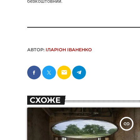
безкоштовний.
АВТОР:
ІЛАРІОН ІВАНЕНКО
email
СХОЖЕ
insert_link