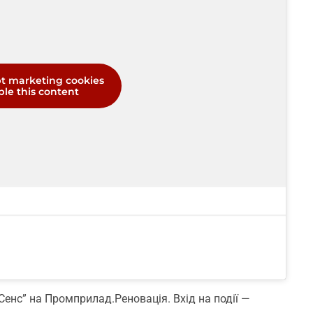
pt marketing cookies
le this content
Сенс” на Промприлад.Реновація. Вхід на події —