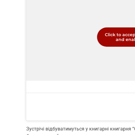
Click to acce
and enab
Зустрічі відбуватимуться у книгарні книгарня “