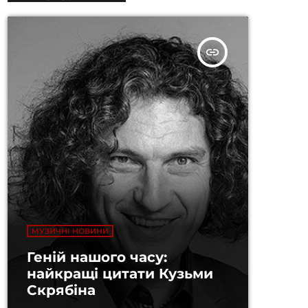
insert_link
МУЗИЧНІ НОВИНИ
Геній нашого часу:
найкращі цитати Кузьми
Скрябіна