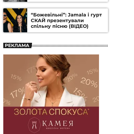
Станіслава Гуренка та
Андрія Алфьорова (ВІДЕО)
“Божевільні”: Jamala і гурт
СКАЙ презентували
спільну пісню (ВІДЕО)
РЕКЛАМА