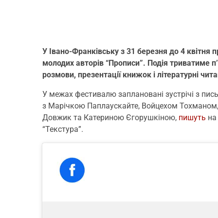
У Івано-Франківську з 31 березня до 4 квітня
молодих авторів “Прописи”. Подія триватиме п’
розмови, презентації книжок і літературні чит
У межах фестивалю заплановані зустрічі з пи
з Марічкою Паплаускайте, Войцехом Тохманом
Довжик та Катериною Єгорушкіною,
пишуть
на 
“Текстура”.