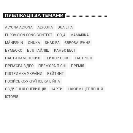
ПУБЛІКАЦІЇ ЗА ТЕМАМИ
ALYONA ALYONA
ALYOSHA
DUA LIPA
EUROVISION SONG CONTEST
GO_A
MAMARIKA
MÅNESKIN
ONUKA
SHAKIRA
ЄВРОБАЧЕННЯ
БУМБОКС
БІЛЛІ АЙЛІШ
КАНЬЄ ВЕСТ
НАСТЯ КАМЕНСКИХ
ТЕЙЛОР СВІФТ
ГАСТРОЛІ
ПРЕМ'ЄРА ВІДЕО
ПРЕМ'ЄРА ПІСНІ
ПРЕМІЯ
ПІДТРИМКА УКРАЇНИ
РЕЙТИНГ
РОСІЙСЬКО-УКРАЇНСЬКА ВІЙНА
СВІДЧЕННЯ ОЧЕВИДЦІВ
ЧАРТИ
ІНФОРМ ЩЕПЛЕННЯ
ІСТОРІЯ