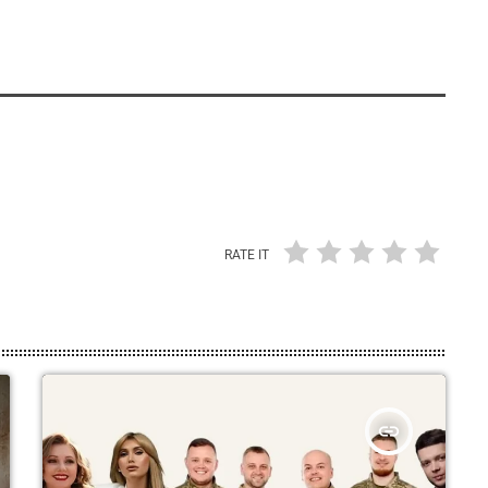
RATE IT
insert_link