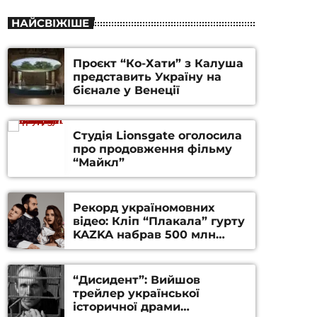
НАЙСВІЖІШЕ
Проєкт “Ко-Хати” з Калуша
представить Україну на
бієнале у Венеції
Студія Lionsgate оголосила
про продовження фільму
“Майкл”
Рекорд україномовних
відео: Кліп “Плакала” гурту
KAZKA набрав 500 млн
переглядів на YouTube
“Дисидент”: Вийшов
трейлер української
історичної драми