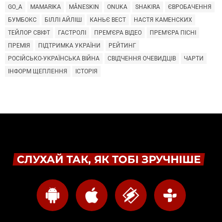
GO_A
MAMARIKA
MÅNESKIN
ONUKA
SHAKIRA
ЄВРОБАЧЕННЯ
БУМБОКС
БІЛЛІ АЙЛІШ
КАНЬЄ ВЕСТ
НАСТЯ КАМЕНСКИХ
ТЕЙЛОР СВІФТ
ГАСТРОЛІ
ПРЕМ'ЄРА ВІДЕО
ПРЕМ'ЄРА ПІСНІ
ПРЕМІЯ
ПІДТРИМКА УКРАЇНИ
РЕЙТИНГ
РОСІЙСЬКО-УКРАЇНСЬКА ВІЙНА
СВІДЧЕННЯ ОЧЕВИДЦІВ
ЧАРТИ
ІНФОРМ ЩЕПЛЕННЯ
ІСТОРІЯ
СЛУХАЙ ТАК, ЯК ТОБІ ЗРУЧНІШЕ