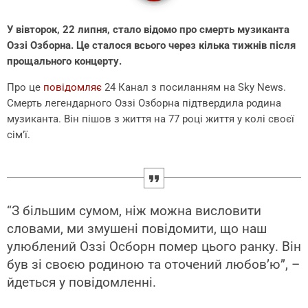
У вівторок, 22 липня, стало відомо про смерть музиканта
Оззі Озборна. Це сталося всього через кілька тижнів після
прощального концерту.
Про це
повідомляє
24 Канал з посиланням на Sky News.
Смерть легендарного Оззі Озборна підтвердила родина
музиканта. Він пішов з життя на 77 році життя у колі своєї
сім’ї.
“З більшим сумом, ніж можна висловити
словами, ми змушені повідомити, що наш
улюблений Оззі Осборн помер цього ранку. Він
був зі своєю родиною та оточений любов’ю”, –
йдеться у повідомленні.