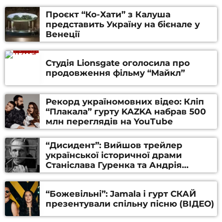
Проєкт “Ко-Хати” з Калуша
представить Україну на бієнале у
Венеції
Студія Lionsgate оголосила про
продовження фільму “Майкл”
Рекорд україномовних відео: Кліп
“Плакала” гурту KAZKA набрав 500
млн переглядів на YouTube
“Дисидент”: Вийшов трейлер
української історичної драми
Станіслава Гуренка та Андрія
Алфьорова (ВІДЕО)
“Божевільні”: Jamala і гурт СКАЙ
презентували спільну пісню (ВІДЕО)