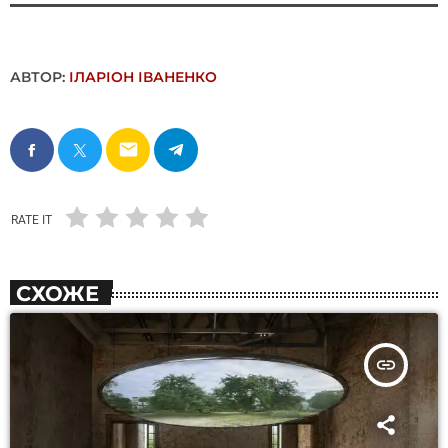
АВТОР:
ІЛАРІОН ІВАНЕНКО
email
RATE IT
СХОЖЕ
insert_link