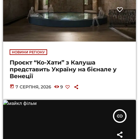
НОВИНИ РЕГІОНУ
Проєкт “Ко-Хати” з Калуша
представить Україну на бієнале у
Венеції
today
7 СЕРПНЯ, 2026
9
insert_link