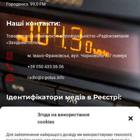
Городенка: 99,0 FM
Наші контакти:
Товариство з обмеженою відповідальністю «Радіокомпанія
«Західний полюс»
м. Івано-Франківськ, вул. Чорновола 7, 7 поверх
+38 050 433 06 06
radio@z-polus.info
Ідентифікатори медіа в Реєстрі:
Івано-Франківськ
: L11-00661
Згода на використання
Калуш
: L11-01410
cookies
Рогатин
: L11-01801
Яблуниця
: L11-01720
Для забезпечення найкращого досвіду ми використовуємо технології,
Косів: L11-01805