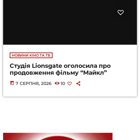
НОВИНИ КІНО ТА ТБ
Студія Lionsgate оголосила про
продовження фільму “Майкл”
today
7 СЕРПНЯ, 2026
10