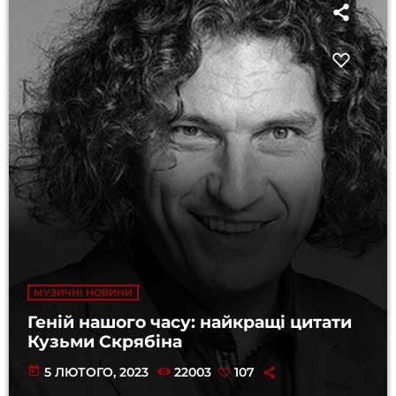
МУЗИЧНІ НОВИНИ
Геній нашого часу: найкращі цитати
Кузьми Скрябіна
today
5 ЛЮТОГО, 2023
22003
107