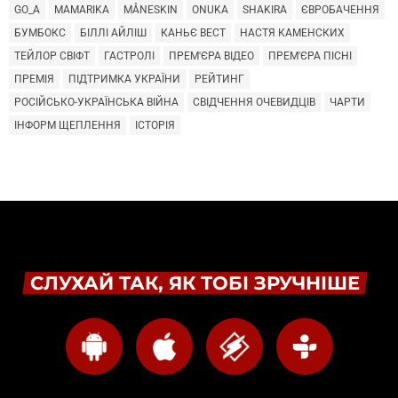
GO_A
MAMARIKA
MÅNESKIN
ONUKA
SHAKIRA
ЄВРОБАЧЕННЯ
БУМБОКС
БІЛЛІ АЙЛІШ
КАНЬЄ ВЕСТ
НАСТЯ КАМЕНСКИХ
ТЕЙЛОР СВІФТ
ГАСТРОЛІ
ПРЕМ'ЄРА ВІДЕО
ПРЕМ'ЄРА ПІСНІ
ПРЕМІЯ
ПІДТРИМКА УКРАЇНИ
РЕЙТИНГ
РОСІЙСЬКО-УКРАЇНСЬКА ВІЙНА
СВІДЧЕННЯ ОЧЕВИДЦІВ
ЧАРТИ
ІНФОРМ ЩЕПЛЕННЯ
ІСТОРІЯ
СЛУХАЙ ТАК, ЯК ТОБІ ЗРУЧНІШЕ