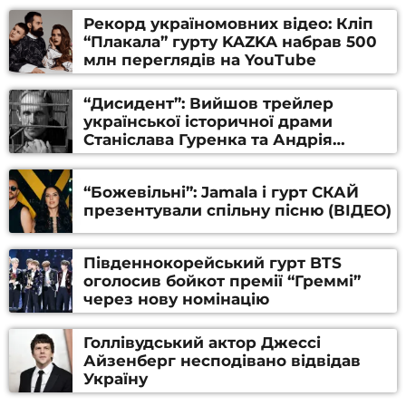
Рекорд україномовних відео: Кліп
“Плакала” гурту KAZKA набрав 500
млн переглядів на YouTube
“Дисидент”: Вийшов трейлер
української історичної драми
Станіслава Гуренка та Андрія
Алфьорова (ВІДЕО)
“Божевільні”: Jamala і гурт СКАЙ
презентували спільну пісню (ВІДЕО)
Південнокорейський гурт BTS
оголосив бойкот премії “Греммі”
через нову номінацію
Голлівудський актор Джессі
Айзенберг несподівано відвідав
Україну