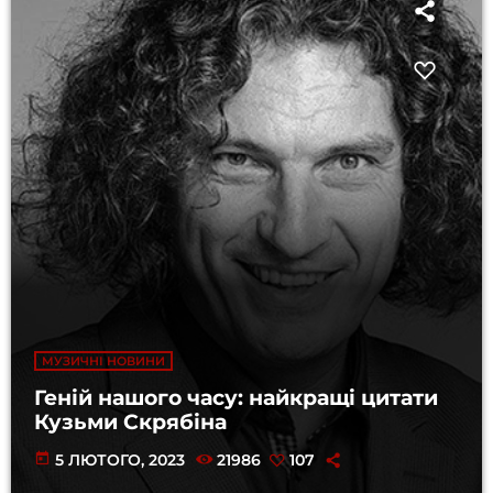
МУЗИЧНІ НОВИНИ
Геній нашого часу: найкращі цитати
Кузьми Скрябіна
today
5 ЛЮТОГО, 2023
21986
107