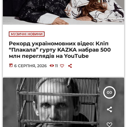
МУЗИЧНІ НОВИНИ
Рекорд україномовних відео: Кліп
“Плакала” гурту KAZKA набрав 500
млн переглядів на YouTube
today
6 СЕРПНЯ, 2026
11
insert_link