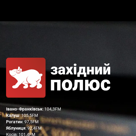
Івано-Франківськ
: 104,3FM
Калуш
: 105,5FM
Рогатин
: 97,5FM
Яблуниця
: 92,4FM
Косів: 101,4FM