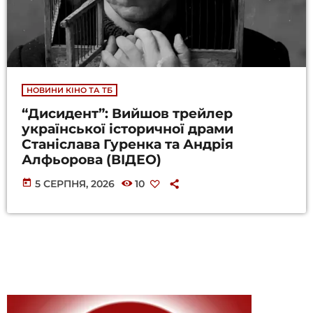
НОВИНИ КІНО ТА ТБ
“Дисидент”: Вийшов трейлер
української історичної драми
Станіслава Гуренка та Андрія
Алфьорова (ВІДЕО)
today
5 СЕРПНЯ, 2026
10