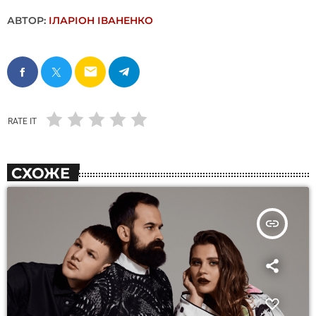
АВТОР:
ІЛАРІОН ІВАНЕНКО
email
RATE IT
СХОЖЕ
insert_link