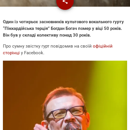
share
email
Один із чотирьох засновників культового вокального гурту
“Піккардійська терція” Богдан Богач помер у віці 50 років.
Він був у складі колективу понад 30 років.
Про сумну звістку гурт повідомив на своїй
офіційній
сторінці
у Facebook.