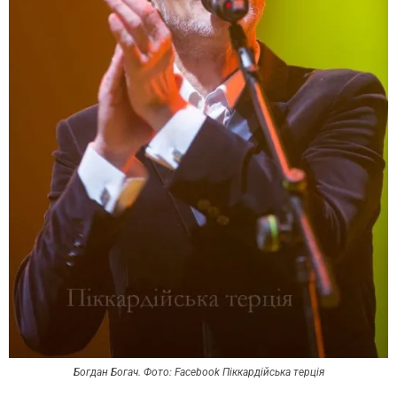
Богдан Богач. Фото: Facebook Піккардійська терція