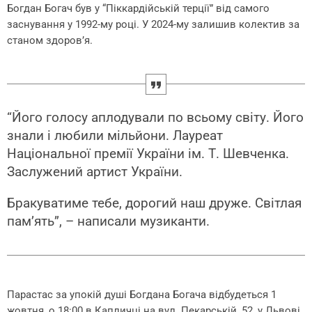
Богдан Богач був у “Піккардійській терції” від самого
заснування у 1992-му році. У 2024-му залишив колектив за
станом здоров’я.
“Його голосу аплодували по всьому світу. Його
знали і любили мільйони. Лауреат
Національної премії України ім. Т. Шевченка.
Заслужений артист України.
Бракуватиме тебе, дорогий наш друже. Світлая
памʼять”, – написали музиканти.
Парастас за упокій душі Богдана Богача відбудеться 1
жовтня, о 18:00 в Капличці на вул. Пекарській, 52, у Львові.