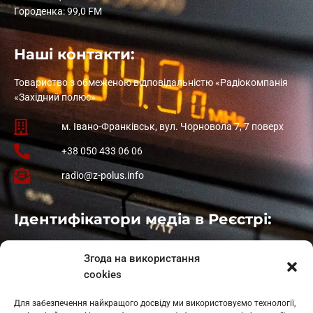
Городенка: 99,0 FM
Наші контакти:
Товариство з обмеженою відповідальністю «Радіокомпанія
«Західний полюс»
м. Івано-Франківськ, вул. Чорновола 7, 7 поверх
+38 050 433 06 06
radio@z-polus.info
Ідентифікатори медіа в Реєстрі:
Івано-Франківськ
: L11-00661
Згода на використання
Калуш
: L11-01410
cookies
Рогатин
: L11-01801
Яблуниця
: L11-01720
Для забезпечення найкращого досвіду ми використовуємо технології,
Косів: L11-01805