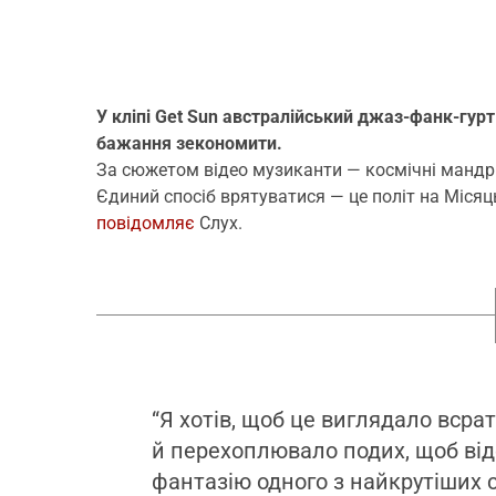
У кліпі Get Sun австралійський джаз-фанк-гурт
бажання зекономити.
За сюжетом відео музиканти — космічні мандрі
Єдиний спосіб врятуватися — це політ на Місяц
повідомляє
Слух.
“Я хотів, щоб це виглядало всра
й перехоплювало подих, щоб віде
фантазію одного з найкрутіших с