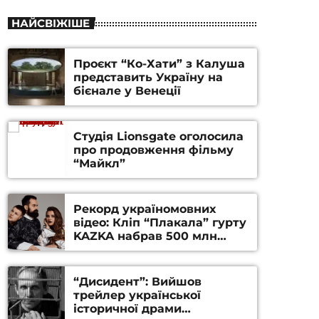
НАЙСВІЖІШЕ
Проєкт “Ко-Хати” з Калуша
представить Україну на
бієнале у Венеції
Студія Lionsgate оголосила
про продовження фільму
“Майкл”
Рекорд україномовних
відео: Кліп “Плакала” гурту
KAZKA набрав 500 млн
переглядів на YouTube
“Дисидент”: Вийшов
трейлер української
історичної драми