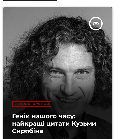
insert_link
МУЗИЧНІ НОВИНИ
Геній нашого часу:
найкращі цитати Кузьми
Скрябіна