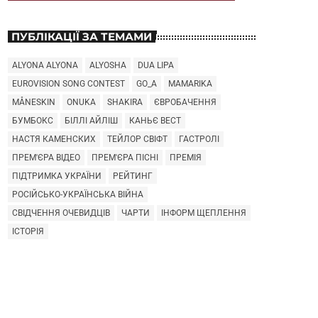
ПУБЛІКАЦІЇ ЗА ТЕМАМИ
ALYONA ALYONA
ALYOSHA
DUA LIPA
EUROVISION SONG CONTEST
GO_A
MAMARIKA
MÅNESKIN
ONUKA
SHAKIRA
ЄВРОБАЧЕННЯ
БУМБОКС
БІЛЛІ АЙЛІШ
КАНЬЄ ВЕСТ
НАСТЯ КАМЕНСКИХ
ТЕЙЛОР СВІФТ
ГАСТРОЛІ
ПРЕМ'ЄРА ВІДЕО
ПРЕМ'ЄРА ПІСНІ
ПРЕМІЯ
ПІДТРИМКА УКРАЇНИ
РЕЙТИНГ
РОСІЙСЬКО-УКРАЇНСЬКА ВІЙНА
СВІДЧЕННЯ ОЧЕВИДЦІВ
ЧАРТИ
ІНФОРМ ЩЕПЛЕННЯ
ІСТОРІЯ