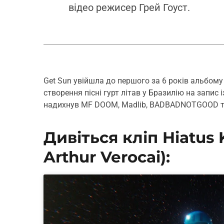
відео режисер Грей Гоуст.
Get Sun увійшла до першого за 6 років альбому
створення пісні гурт літав у Бразилію на запис
надихнув MF DOOM, Madlib, BADBADNOTGOOD та
Дивіться кліп Hiatus K
Arthur Verocai):