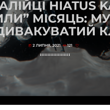
АЛІЙЦІ HIATUS K
ИЛИ” МІСЯЦЬ: М
ИВАКУВАТИЙ КЛ
2 ЛИПНЯ, 2021
121
today