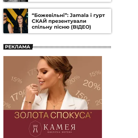
Станіслава Гуренка та
Андрія Алфьорова (ВІДЕО)
“Божевільні”: Jamala і гурт
СКАЙ презентували
спільну пісню (ВІДЕО)
РЕКЛАМА