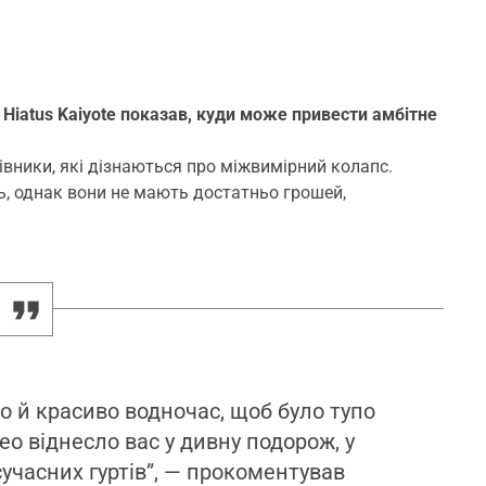
 Hiatus Kaiyote показав, куди може привести амбітне
вники, які дізнаються про міжвимірний колапс.
ь, однак вони не мають достатньо грошей,
то й красиво водночас, щоб було тупо
о віднесло вас у дивну подорож, у
учасних гуртів”, — прокоментував