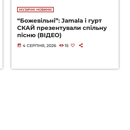
МУЗИЧНІ НОВИНИ
“Божевільні”: Jamala і гурт
СКАЙ презентували спільну
пісню (ВІДЕО)
4 СЕРПНЯ, 2026
15
today