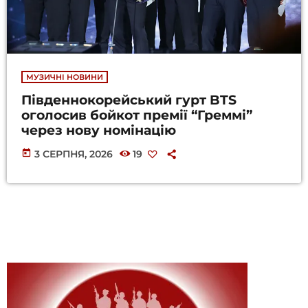
МУЗИЧНІ НОВИНИ
Південнокорейський гурт BTS
оголосив бойкот премії “Греммі”
через нову номінацію
today
3 СЕРПНЯ, 2026
19