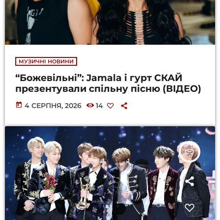
МУЗИЧНІ НОВИНИ
“Божевільні”: Jamala і гурт СКАЙ
презентували спільну пісню (ВІДЕО)
today
4 СЕРПНЯ, 2026
14
insert_link