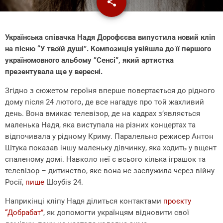
share
email
Українська співачка Надя Дорофєєва випустила новий кліп
на пісню “У твоїй душі”. Композиція увійшла до її першого
україномовного альбому “Сенсі”, який артистка
презентувала ще у вересні.
Згідно з сюжетом героїня вперше повертається до рідного
дому після 24 лютого, де все нагадує про той жахливий
день. Вона вмикає телевізор, де на кадрах з’являється
маленька Надя, яка виступала на різних концертах та
відпочивала у рідному Криму. Паралельно режисер Антон
Штука показав іншу маленьку дівчинку, яка ходить у вщент
спаленому домі. Навколо неї є всього кілька іграшок та
телевізор – дитинство, яке вона не заслужила через війну
Росії,
пише
Шоубіз 24.
Наприкінці кліпу Надя ділиться контактами
проєкту
“Добрабат”
, як допомогти українцям відновити свої