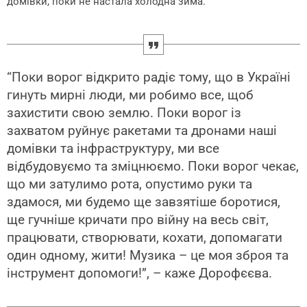
домівки, поки не настала холодна зима.
“Поки ворог відкрито радіє тому, що в Україні
гинуть мирні люди, ми робимо все, щоб
захистити свою землю. Поки ворог із
захватом руйнує ракетами та дронами наші
домівки та інфраструктуру, ми все
відбудовуємо та зміцнюємо. Поки ворог чекає,
що ми затулимо рота, опустимо руки та
здамося, ми будемо ще завзятіше боротися,
ще гучніше кричати про війну на весь світ,
працювати, створювати, кохати, допомагати
один одному, жити! Музика – це моя зброя та
інструмент допомоги!”, – каже Дорофєєва.