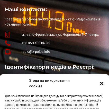
Наші контакти:
Товариство з обмеженою відповідальністю «Радіокомпанія
«Західний полюс»
м. Івано-Франківськ, вул. Чорновола 7, 7 поверх
+38 050 433 06 06
radio@z-polus.info
Ідентифікатори медіа в Реєстрі:
Івано-Франківськ
: L11-00661
Згода на використання
Калуш
: L11-01410
cookies
Рогатин
: L11-01801
Яблуниця
: L11-01720
Для забезпечення найкращого досвіду ми використовуємо технології,
Косів: L11-01805
такі як файли cookie, для збереження та/або отримання інформації з
Гарасимів: L11-02274
вашого пристрою. Надання згоди на використання цих технологій