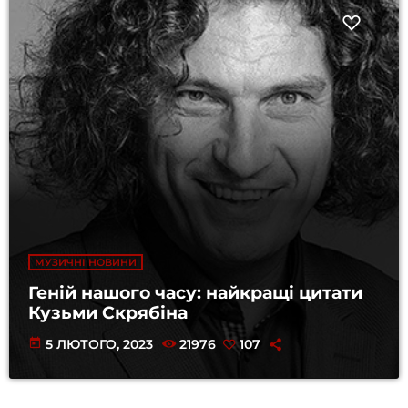
МУЗИЧНІ НОВИНИ
Геній нашого часу: найкращі цитати
Кузьми Скрябіна
today
5 ЛЮТОГО, 2023
21976
107