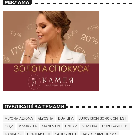
РЕКЛАМА
ПУБЛІКАЦІЇ ЗА ТЕМАМИ
ALYONA ALYONA
ALYOSHA
DUA LIPA
EUROVISION SONG CONTEST
GO_A
MAMARIKA
MÅNESKIN
ONUKA
SHAKIRA
ЄВРОБАЧЕННЯ
БУМБОКС
БІЛЛІ АЙЛІШ
КАНЬЄ ВЕСТ
НАСТЯ КАМЕНСКИХ