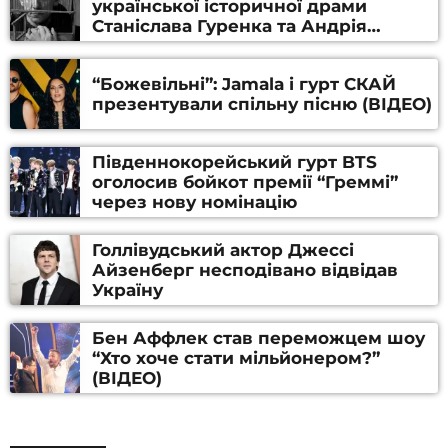
української історичної драми
Станіслава Гуренка та Андрія
Алфьорова (ВІДЕО)
“Божевільні”: Jamala і гурт СКАЙ
презентували спільну пісню (ВІДЕО)
Південнокорейський гурт BTS
оголосив бойкот премії “Греммі”
через нову номінацію
Голлівудський актор Джессі
Айзенберг несподівано відвідав
Україну
Бен Аффлек став переможцем шоу
“Хто хоче стати мільйонером?”
(ВІДЕО)