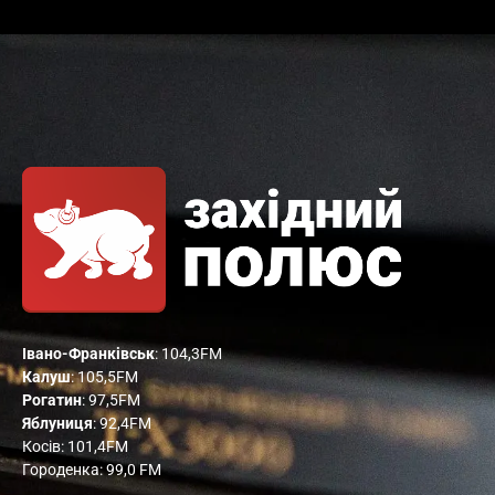
Івано-Франківськ
: 104,3FM
Калуш
: 105,5FM
Рогатин
: 97,5FM
Яблуниця
: 92,4FM
Косів: 101,4FM
Городенка: 99,0 FM