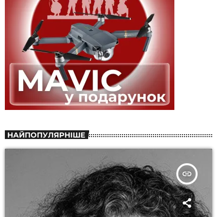
НАЙПОПУЛЯРНІШЕ
insert_link