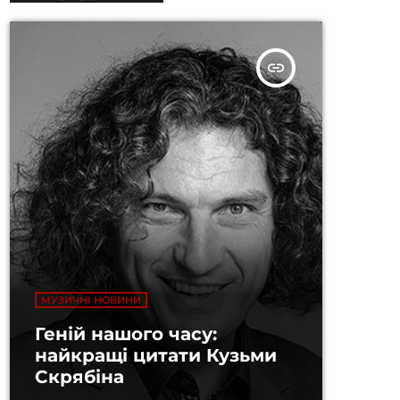
insert_link
МУЗИЧНІ НОВИНИ
Геній нашого часу:
найкращі цитати Кузьми
Скрябіна