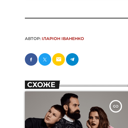
АВТОР:
ІЛАРІОН ІВАНЕНКО
email
СХОЖЕ
insert_link