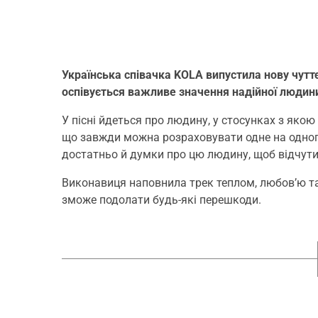
Українська співачка KOLA випустила нову чуттєв
оспівується важливе значення надійної людин
У пісні йдеться про людину, у стосунках з яко
що завжди можна розраховувати одне на одного.
достатньо й думки про цю людину, щоб відчути
Виконавиця наповнила трек теплом, любов’ю та 
зможе подолати будь-які перешкоди.