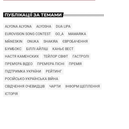
ПУБЛІКАЦІЇ ЗА ТЕМАМИ
ALYONA ALYONA
ALYOSHA
DUA LIPA
EUROVISION SONG CONTEST
GO_A
MAMARIKA
MÅNESKIN
ONUKA
SHAKIRA
ЄВРОБАЧЕННЯ
БУМБОКС
БІЛЛІ АЙЛІШ
КАНЬЄ ВЕСТ
НАСТЯ КАМЕНСКИХ
ТЕЙЛОР СВІФТ
ГАСТРОЛІ
ПРЕМ'ЄРА ВІДЕО
ПРЕМ'ЄРА ПІСНІ
ПРЕМІЯ
ПІДТРИМКА УКРАЇНИ
РЕЙТИНГ
РОСІЙСЬКО-УКРАЇНСЬКА ВІЙНА
СВІДЧЕННЯ ОЧЕВИДЦІВ
ЧАРТИ
ІНФОРМ ЩЕПЛЕННЯ
ІСТОРІЯ