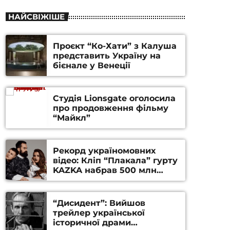
НАЙСВІЖІШЕ
Проєкт “Ко-Хати” з Калуша
представить Україну на
бієнале у Венеції
Студія Lionsgate оголосила
про продовження фільму
“Майкл”
Рекорд україномовних
відео: Кліп “Плакала” гурту
KAZKA набрав 500 млн
переглядів на YouTube
“Дисидент”: Вийшов
трейлер української
історичної драми