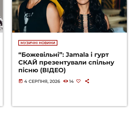
МУЗИЧНІ НОВИНИ
“Божевільні”: Jamala і гурт
СКАЙ презентували спільну
пісню (ВІДЕО)
4 СЕРПНЯ, 2026
14
today