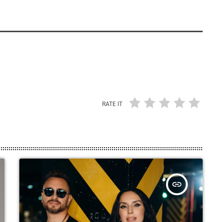
RATE IT
insert_link