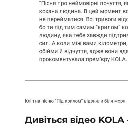
“Пісня про неймовірні почуття, 
кохана людина. В цей момент вс
не перейматися. Всі тривоги від
бо ти під тим самим “крилом” к
людину, яка тебе завжди підтрим
сил. А коли між вами кілометри
обійми й відчуття, адже вони здат
прокоментувала прем’єру KOLA.
Кліп на пісню “Під крилом” відзняли біля моря. 
Дивіться відео KOLA 