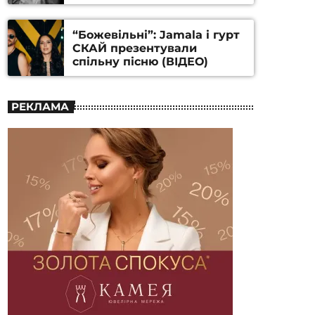
Станіслава Гуренка та
Андрія Алфьорова (ВІДЕО)
“Божевільні”: Jamala і гурт
СКАЙ презентували
спільну пісню (ВІДЕО)
РЕКЛАМА