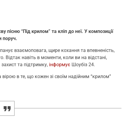
у пісню “Під крилом” та кліп до неї. У композиції
и поруч.
ю панує взаємоповага, щире кохання та впевненість,
 Відтак навіть в моменти, коли ви на відстані,
 захист та підтримку,
інформує
Шоубіз 24.
вірою в те, що кожен зі своїм надійним “крилом”