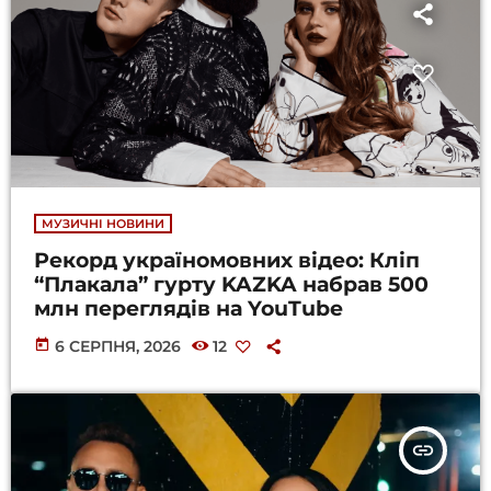
МУЗИЧНІ НОВИНИ
Рекорд україномовних відео: Кліп
“Плакала” гурту KAZKA набрав 500
млн переглядів на YouTube
today
6 СЕРПНЯ, 2026
12
insert_link