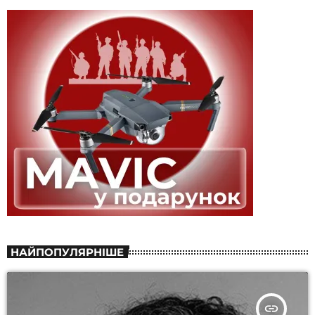
НАЙПОПУЛЯРНІШЕ
insert_link