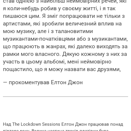
став однією з найбільш неймовірних речей, які
я коли-небудь робив у своєму житті, і я так
пишаюся цим. Я зміг попрацювати не тільки з
артистами, які зробили величезний вплив на
мою музику, але і з талановитими
музикантами-початківцями або з музикантами,
що працюють в жанрах, які далеко виходять за
рамки мого власного. Дякую кожному з них за
участь в цьому альбомі, мені неймовірно
пощастило, що я можу назвати вас друзями,
— прокоментував Елтон Джон
Над The ​​Lockdown Sessions Елтон Джон працював понад