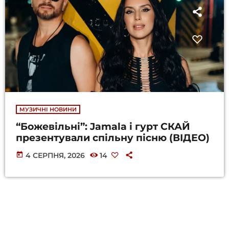
МУЗИЧНІ НОВИНИ
“Божевільні”: Jamala і гурт СКАЙ
презентували спільну пісню (ВІДЕО)
today
4 СЕРПНЯ, 2026
14