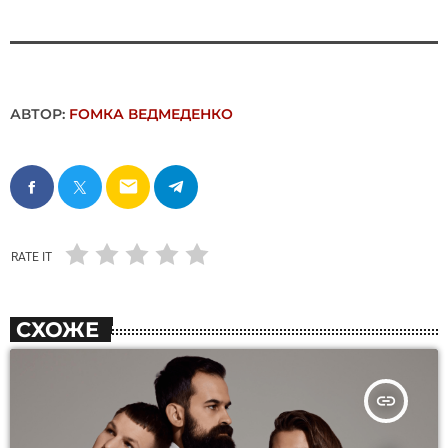
АВТОР:
FОMКА ВЕДМЕДЕНКО
email
RATE IT
СХОЖЕ
insert_link