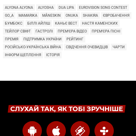
ALYONA ALYONA
ALYOSHA
DUA LIPA
EUROVISION SONG CONTEST
GO_A
MAMARIKA
MÅNESKIN
ONUKA
SHAKIRA
ЄВРОБАЧЕННЯ
БУМБОКС
БІЛЛІ АЙЛІШ
КАНЬЄ ВЕСТ
НАСТЯ КАМЕНСКИХ
ТЕЙЛОР СВІФТ
ГАСТРОЛІ
ПРЕМ'ЄРА ВІДЕО
ПРЕМ'ЄРА ПІСНІ
ПРЕМІЯ
ПІДТРИМКА УКРАЇНИ
РЕЙТИНГ
РОСІЙСЬКО-УКРАЇНСЬКА ВІЙНА
СВІДЧЕННЯ ОЧЕВИДЦІВ
ЧАРТИ
ІНФОРМ ЩЕПЛЕННЯ
ІСТОРІЯ
СЛУХАЙ ТАК, ЯК ТОБІ ЗРУЧНІШЕ