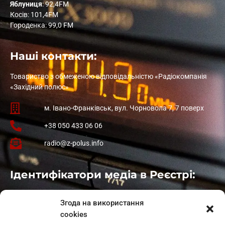
Яблуниця
: 92,4FM
Косів: 101,4FM
Городенка: 99,0 FM
Наші контакти:
Товариство з обмеженою відповідальністю «Радіокомпанія
«Західний полюс»
м. Івано-Франківськ, вул. Чорновола 7, 7 поверх
+38 050 433 06 06
radio@z-polus.info
Ідентифікатори медіа в Реєстрі:
Івано-Франківськ
: L11-00661
Згода на використання
Калуш
: L11-01410
cookies
Рогатин
: L11-01801