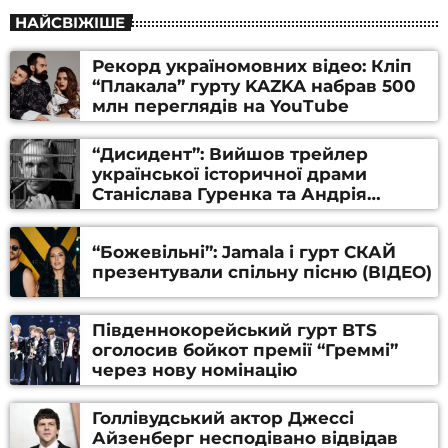
НАЙСВІЖІШЕ
Рекорд україномовних відео: Кліп
“Плакала” гурту KAZKA набрав 500
млн переглядів на YouTube
“Дисидент”: Вийшов трейлер
української історичної драми
Станіслава Гуренка та Андрія
Алфьорова (ВІДЕО)
“Божевільні”: Jamala і гурт СКАЙ
презентували спільну пісню (ВІДЕО)
Південнокорейський гурт BTS
оголосив бойкот премії “Греммі”
через нову номінацію
Голлівудський актор Джессі
Айзенберг несподівано відвідав