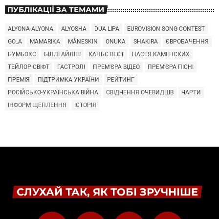
ПУБЛІКАЦІЇ ЗА ТЕМАМИ
ALYONA ALYONA
ALYOSHA
DUA LIPA
EUROVISION SONG CONTEST
GO_A
MAMARIKA
MÅNESKIN
ONUKA
SHAKIRA
ЄВРОБАЧЕННЯ
БУМБОКС
БІЛЛІ АЙЛІШ
КАНЬЄ ВЕСТ
НАСТЯ КАМЕНСКИХ
ТЕЙЛОР СВІФТ
ГАСТРОЛІ
ПРЕМ'ЄРА ВІДЕО
ПРЕМ'ЄРА ПІСНІ
ПРЕМІЯ
ПІДТРИМКА УКРАЇНИ
РЕЙТИНГ
РОСІЙСЬКО-УКРАЇНСЬКА ВІЙНА
СВІДЧЕННЯ ОЧЕВИДЦІВ
ЧАРТИ
ІНФОРМ ЩЕПЛЕННЯ
ІСТОРІЯ
СЛУХАЙ ТАК, ЯК ТОБІ ЗРУЧНІШЕ