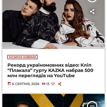
МУЗИЧНІ НОВИНИ
Рекорд україномовних відео: Кліп
“Плакала” гурту KAZKA набрав 500
млн переглядів на YouTube
today
6 СЕРПНЯ, 2026
13
insert_link