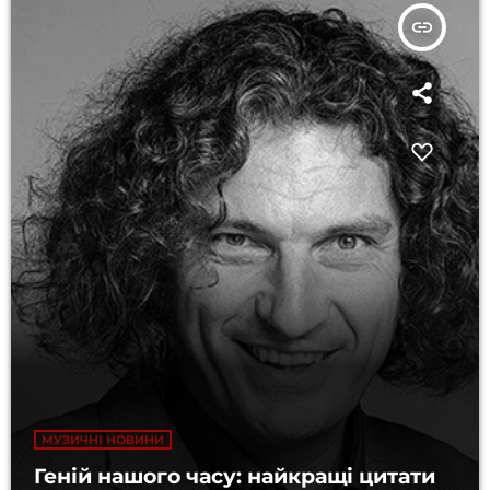
insert_link
МУЗИЧНІ НОВИНИ
Геній нашого часу: найкращі цитати