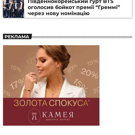
Південнокорейський гурт BTS
оголосив бойкот премії “Греммі”
через нову номінацію
РЕКЛАМА