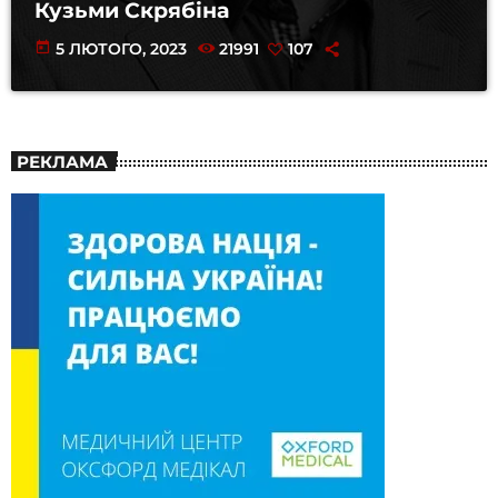
Кузьми Скрябіна
today
5 ЛЮТОГО, 2023
21991
107
РЕКЛАМА