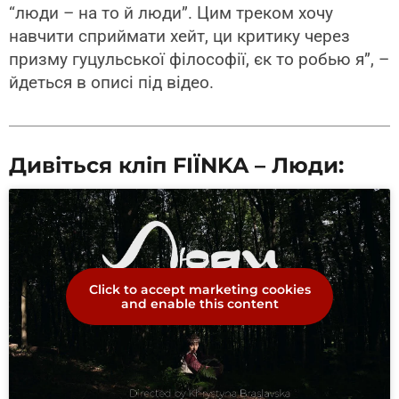
“люди – на то й люди”. Цим треком хочу
навчити сприймати хейт, ци критику через
призму гуцульської філософії, єк то робью я”, –
йдеться в описі під відео.
Дивіться кліп FIЇNKA – Люди:
Click to accept marketing cookies
and enable this content