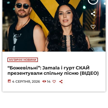
МУЗИЧНІ НОВИНИ
“Божевільні”: Jamala і гурт СКАЙ
презентували спільну пісню (ВІДЕО)
today
4 СЕРПНЯ, 2026
14