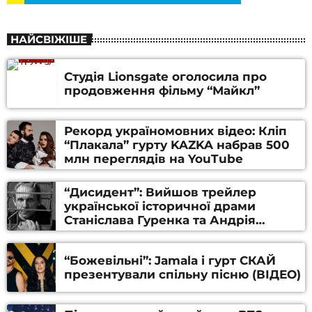
НАЙСВІЖІШЕ
Студія Lionsgate оголосила про
продовження фільму “Майкл”
Рекорд україномовних відео: Кліп
“Плакала” гурту KAZKA набрав 500
млн переглядів на YouTube
“Дисидент”: Вийшов трейлер
української історичної драми
Станіслава Гуренка та Андрія
Алфьорова (ВІДЕО)
“Божевільні”: Jamala і гурт СКАЙ
презентували спільну пісню (ВІДЕО)