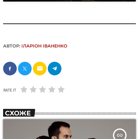
АВТОР:
ІЛАРІОН ІВАНЕНКО
email
RATE IT
СХОЖЕ
insert_link