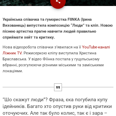
share
email
2
Українська співачка та гумористка FIINKA (Ірина
Вихованець) випустила композицію “Люди” та кліп. Новою
піснею артистка прагне навчити людей правильно
сприймати хейт та критику.
Нова відеоробота співачки з’явилася на її
YouTube-каналі
Ліжник TV
. Режисеркою кліпу виступила Христина
Браславська. У відео Фіїнка постала у гуцульському
вбранні, розгулюючи різними міськими та заміськими
локаціями.
“Шо скажут люди”? Фраза, єка погубила купу
ідейників. Багато хто опустив руки від критики
оточуючих. Але так було колис, так є і зара –