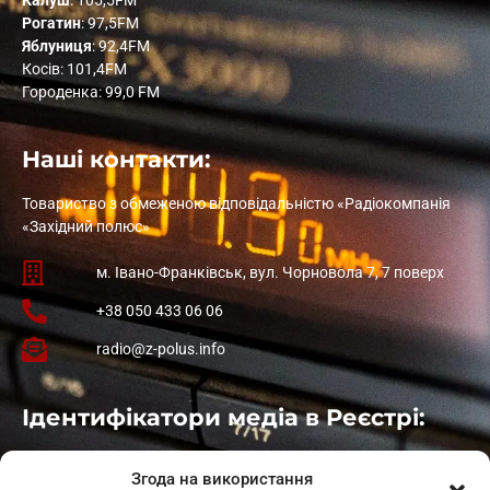
Рогатин
: 97,5FM
Яблуниця
: 92,4FM
Косів: 101,4FM
Городенка: 99,0 FM
Наші контакти:
Товариство з обмеженою відповідальністю «Радіокомпанія
«Західний полюс»
м. Івано-Франківськ, вул. Чорновола 7, 7 поверх
+38 050 433 06 06
radio@z-polus.info
Ідентифікатори медіа в Реєстрі:
Івано-Франківськ
: L11-00661
Згода на використання
Калуш
: L11-01410