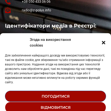
+38 050 433 06 06
radio@z-polus.info
Ідентифікатори медіа в Реєстрі:
Івано-Франківськ
: L11-00661
Згода на використання
Калуш
: L11-01410
cookies
Рогатин
: L11-01801
Яблуниця
: L11-01720
Для забезпечення найкращого досвіду ми використовуємо технології,
Косів: L11-01805
такі як файли cookie, для збереження та/або отримання інформації з
Гарасимів: L11-02274
вашого пристрою. Надання згоди на використання цих технологій
дозволить нам обробляти дані, такі як поведінка під час перегляду
сайту або унікальні ідентифікатори. Відмова від згоди або її
відкликання може негативно вплинути на роботу окремих функцій
сайту.
ПОГОДИТИСЯ
© 1995-2026 РК «ЗАХІДНИЙ ПОЛЮС»
ВІДМОВИТИСЯ
ЛОГОТИП