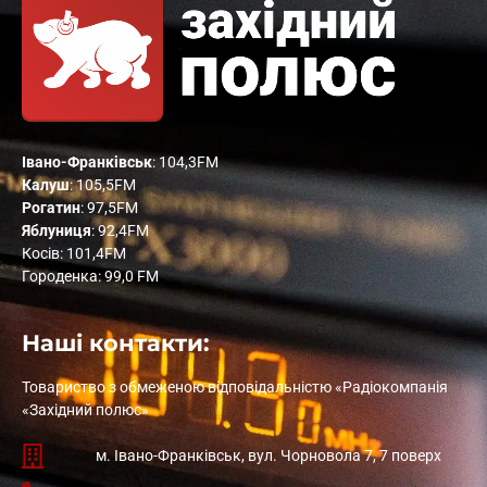
Івано-Франківськ
: 104,3FM
Калуш
: 105,5FM
Рогатин
: 97,5FM
Яблуниця
: 92,4FM
Косів: 101,4FM
Городенка: 99,0 FM
Наші контакти:
Товариство з обмеженою відповідальністю «Радіокомпанія
«Західний полюс»
м. Івано-Франківськ, вул. Чорновола 7, 7 поверх