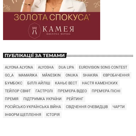
ПУБЛІКАЦІЇ ЗА ТЕМАМИ
ALYONA ALYONA
ALYOSHA
DUA LIPA
EUROVISION SONG CONTEST
GO_A
MAMARIKA
MÅNESKIN
ONUKA
SHAKIRA
ЄВРОБАЧЕННЯ
БУМБОКС
БІЛЛІ АЙЛІШ
КАНЬЄ ВЕСТ
НАСТЯ КАМЕНСКИХ
ТЕЙЛОР СВІФТ
ГАСТРОЛІ
ПРЕМ'ЄРА ВІДЕО
ПРЕМ'ЄРА ПІСНІ
ПРЕМІЯ
ПІДТРИМКА УКРАЇНИ
РЕЙТИНГ
РОСІЙСЬКО-УКРАЇНСЬКА ВІЙНА
СВІДЧЕННЯ ОЧЕВИДЦІВ
ЧАРТИ
ІНФОРМ ЩЕПЛЕННЯ
ІСТОРІЯ