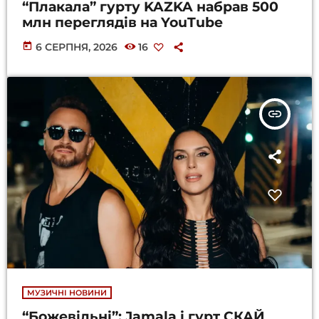
“Плакала” гурту KAZKA набрав 500
млн переглядів на YouTube
today
6 СЕРПНЯ, 2026
16
insert_link
МУЗИЧНІ НОВИНИ
“Божевільні”: Jamala і гурт СКАЙ