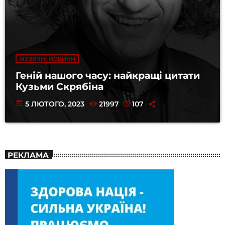
МУЗИЧНІ НОВИНИ
Геній нашого часу: найкращі цитати
Кузьми Скрябіна
today
5 ЛЮТОГО, 2023
21997
107
РЕКЛАМА