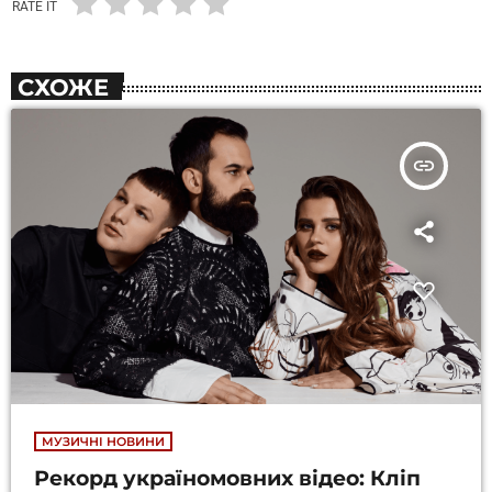
RATE IT
СХОЖЕ
insert_link
МУЗИЧНІ НОВИНИ
Рекорд україномовних відео: Кліп