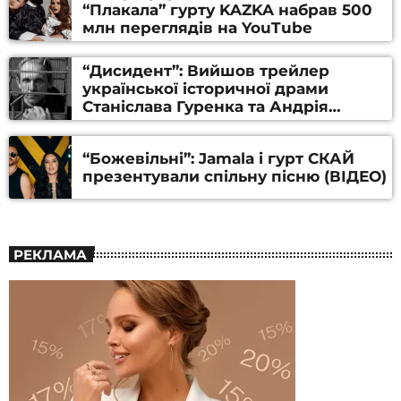
“Плакала” гурту KAZKA набрав 500
млн переглядів на YouTube
“Дисидент”: Вийшов трейлер
української історичної драми
Станіслава Гуренка та Андрія
Алфьорова (ВІДЕО)
“Божевільні”: Jamala і гурт СКАЙ
презентували спільну пісню (ВІДЕО)
РЕКЛАМА