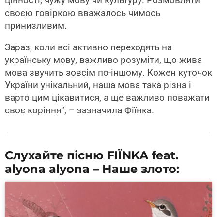
цінності, чужу мову чи культуру. Розмовляти
своєю говіркою вважалось чимось
принизливим.
Зараз, коли всі активно переходять на
українську мову, важливо розуміти, що жива
мова звучить зовсім по-іншому. Кожен куточок
України унікальний, наша мова така різна і
варто цим цікавитися, а ще важливо поважати
своє коріння”, – зазначила Фіїнка.
Слухайте пісню FIЇNKA feat.
alyona alyona – Наше злото: