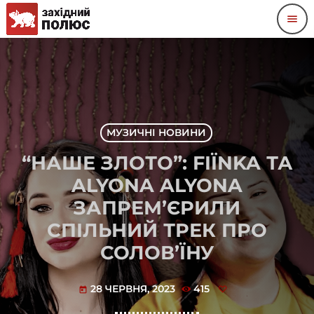
menu
МУЗИЧНІ НОВИНИ
“НАШЕ ЗЛОТО”: FIЇNKA ТА
ALYONA ALYONA
ЗАПРЕМ’ЄРИЛИ
СПІЛЬНИЙ ТРЕК ПРО
СОЛОВ’ЇНУ
28 ЧЕРВНЯ, 2023
415
today