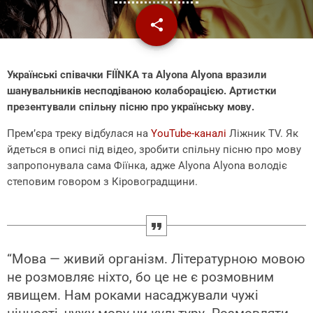
share
email
Українські співачки FIЇNKA та Alyona Alyona вразили
шанувальників несподіваною колаборацією. Артистки
презентували спільну пісню про українську мову.
Прем’єра треку відбулася на
YouTube-каналі
Ліжник TV. Як
йдеться в описі під відео, зробити спільну пісню про мову
запропонувала сама Фіїнка, адже Alyona Alyona володіє
степовим говором з Кіровоградщини.
“Мова — живий організм. Літературною мовою
не розмовляє ніхто, бо це не є розмовним
явищем. Нам роками насаджували чужі