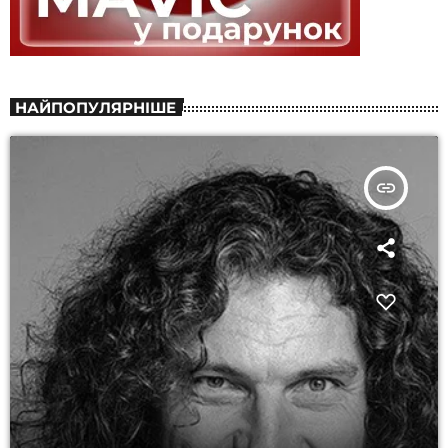
НАЙПОПУЛЯРНІШЕ
insert_link