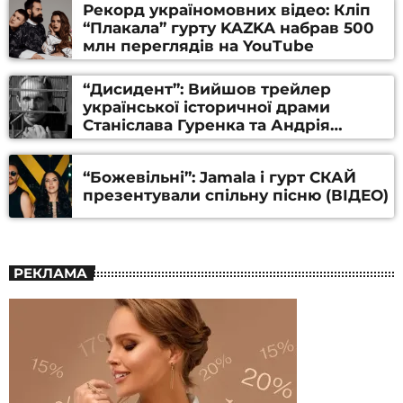
Рекорд україномовних відео: Кліп
“Плакала” гурту KAZKA набрав 500
млн переглядів на YouTube
“Дисидент”: Вийшов трейлер
української історичної драми
Станіслава Гуренка та Андрія
Алфьорова (ВІДЕО)
“Божевільні”: Jamala і гурт СКАЙ
презентували спільну пісню (ВІДЕО)
РЕКЛАМА