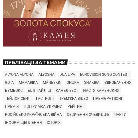
ПУБЛІКАЦІЇ ЗА ТЕМАМИ
ALYONA ALYONA
ALYOSHA
DUA LIPA
EUROVISION SONG CONTEST
GO_A
MAMARIKA
MÅNESKIN
ONUKA
SHAKIRA
ЄВРОБАЧЕННЯ
БУМБОКС
БІЛЛІ АЙЛІШ
КАНЬЄ ВЕСТ
НАСТЯ КАМЕНСКИХ
ТЕЙЛОР СВІФТ
ГАСТРОЛІ
ПРЕМ'ЄРА ВІДЕО
ПРЕМ'ЄРА ПІСНІ
ПРЕМІЯ
ПІДТРИМКА УКРАЇНИ
РЕЙТИНГ
РОСІЙСЬКО-УКРАЇНСЬКА ВІЙНА
СВІДЧЕННЯ ОЧЕВИДЦІВ
ЧАРТИ
ІНФОРМ ЩЕПЛЕННЯ
ІСТОРІЯ