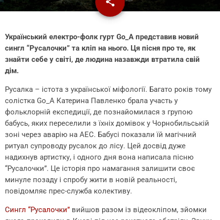
share
email
Український електро-фолк гурт Go_A представив новий
сингл “Русалочки” та кліп на нього. Ця пісня про те, як
знайти себе у світі, де людина назавжди втратила свій
дім.
Русалка – істота з української міфології. Багато років тому
солістка Go_A Катерина Павленко брала участь у
фольклорній експедиції, де познайомилася з групою
бабусь, яких переселили з їхніх домівок у Чорнобильській
зоні через аварію на АЕС. Бабусі показали їй магічний
ритуал супроводу русалок до лісу. Цей досвід дуже
надихнув артистку, і одного дня вона написала пісню
“Русалочки”. Це історія про намагання залишити своє
минуле позаду і спробу жити в новій реальності,
повідомляє прес-служба колективу.
Сингл “Русалочки”
вийшов разом із відеокліпом, зйомки