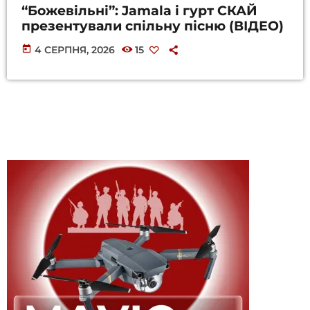
“Божевільні”: Jamala і гурт СКАЙ
презентували спільну пісню (ВІДЕО)
today
4 СЕРПНЯ, 2026
15