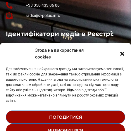
+38 050 433 06 06
radio@z-polus.info
Ідентифікатори медіа в Реєстрі:
Івано-Франківськ
: L11-00661
Згода на використання
Калуш
: L11-01410
cookies
Рогатин
: L11-01801
Яблуниця
: L11-01720
Для забезпечення найкращого досвіду ми використовуємо технології,
Косів: L11-01805
такі як файли cookie, для збереження та/або отримання інформації з
Гарасимів: L11-02274
вашого пристрою. Надання згоди на використання цих технологій
дозволить нам обробляти дані, такі як поведінка під час перегляду
сайту або унікальні ідентифікатори. Відмова від згоди або її
відкликання може негативно вплинути на роботу окремих функцій
сайту.
ПОГОДИТИСЯ
© 1995-2026 РК «ЗАХІДНИЙ ПОЛЮС»
ВІДМОВИТИСЯ