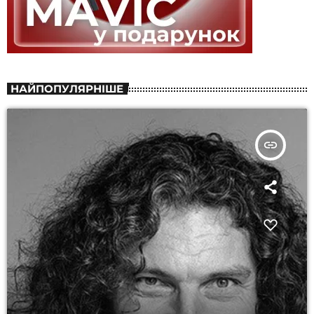
НАЙПОПУЛЯРНІШЕ
insert_link