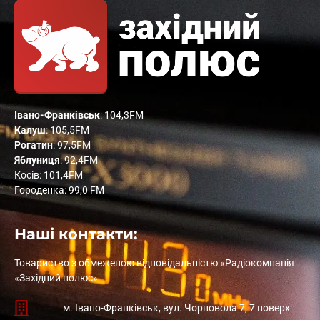
Івано-Франківськ
: 104,3FM
Калуш
: 105,5FM
Рогатин
: 97,5FM
Яблуниця
: 92,4FM
Косів: 101,4FM
Городенка: 99,0 FM
Наші контакти:
Товариство з обмеженою відповідальністю «Радіокомпанія
«Західний полюс»
м. Івано-Франківськ, вул. Чорновола 7, 7 поверх