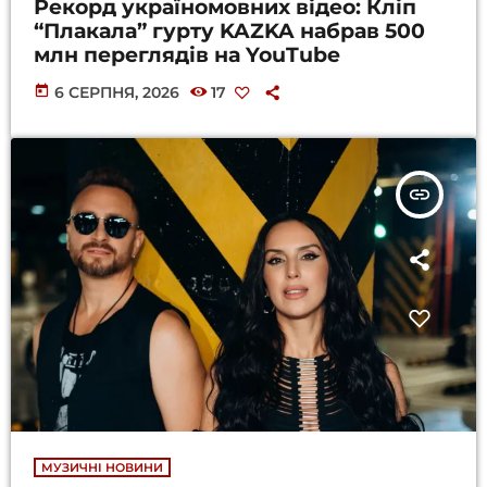
Рекорд україномовних відео: Кліп
“Плакала” гурту KAZKA набрав 500
млн переглядів на YouTube
today
6 СЕРПНЯ, 2026
17
insert_link
МУЗИЧНІ НОВИНИ