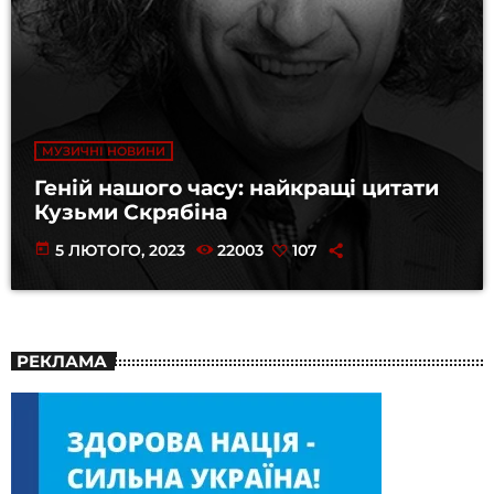
МУЗИЧНІ НОВИНИ
Геній нашого часу: найкращі цитати
Кузьми Скрябіна
today
5 ЛЮТОГО, 2023
22003
107
РЕКЛАМА