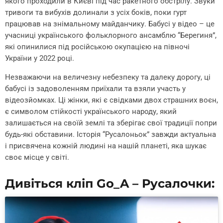
якого проходили в Києві під час ракетного обстрілу. Звуки
тривоги та вибухів долинали з усіх боків, поки гурт
працював на знімальному майданчику. Бабусі у відео – це
учасниці українського фольклорного ансамблю “Берегиня”,
які опинилися під російською окупацією на півночі
України у 2022 році.
Незважаючи на величезну небезпеку та далеку дорогу, ці
бабусі із задоволенням приїхали та взяли участь у
відеозйомках. Ці жінки, які є свідками двох страшних воєн,
є символом стійкості українського народу, який
залишається на своїй землі та зберігає свої традиції попри
будь-які обставини. Історія “Русалоньок” завжди актуальна
і присвячена кожній людині на нашій планеті, яка шукає
своє місце у світі.
Дивіться кліп Go_A – Русалочки: