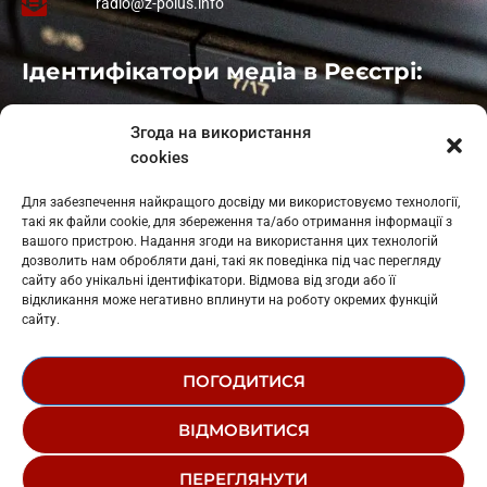
radio@z-polus.info
Ідентифікатори медіа в Реєстрі:
Івано-Франківськ
: L11-00661
Згода на використання
Калуш
: L11-01410
cookies
Рогатин
: L11-01801
Яблуниця
: L11-01720
Для забезпечення найкращого досвіду ми використовуємо технології,
Косів: L11-01805
такі як файли cookie, для збереження та/або отримання інформації з
Гарасимів: L11-02274
вашого пристрою. Надання згоди на використання цих технологій
дозволить нам обробляти дані, такі як поведінка під час перегляду
сайту або унікальні ідентифікатори. Відмова від згоди або її
відкликання може негативно вплинути на роботу окремих функцій
сайту.
ПОГОДИТИСЯ
© 1995-2026 РК «ЗАХІДНИЙ ПОЛЮС»
ВІДМОВИТИСЯ
ЛОГОТИП
РЕДАКЦІЙНИЙ СТАТУТ
ПЕРЕГЛЯНУТИ
СТРУКТУРА ВЛАСНОСТІ