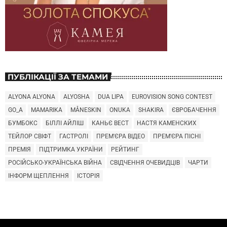
ПУБЛІКАЦІЇ ЗА ТЕМАМИ
ALYONA ALYONA
ALYOSHA
DUA LIPA
EUROVISION SONG CONTEST
GO_A
MAMARIKA
MÅNESKIN
ONUKA
SHAKIRA
ЄВРОБАЧЕННЯ
БУМБОКС
БІЛЛІ АЙЛІШ
КАНЬЄ ВЕСТ
НАСТЯ КАМЕНСКИХ
ТЕЙЛОР СВІФТ
ГАСТРОЛІ
ПРЕМ'ЄРА ВІДЕО
ПРЕМ'ЄРА ПІСНІ
ПРЕМІЯ
ПІДТРИМКА УКРАЇНИ
РЕЙТИНГ
РОСІЙСЬКО-УКРАЇНСЬКА ВІЙНА
СВІДЧЕННЯ ОЧЕВИДЦІВ
ЧАРТИ
ІНФОРМ ЩЕПЛЕННЯ
ІСТОРІЯ