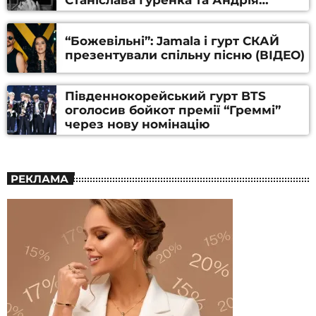
Станіслава Гуренка та Андрія
Алфьорова (ВІДЕО)
“Божевільні”: Jamala і гурт СКАЙ
презентували спільну пісню (ВІДЕО)
Південнокорейський гурт BTS
оголосив бойкот премії “Греммі”
через нову номінацію
РЕКЛАМА