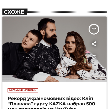
СХОЖЕ
insert_link
МУЗИЧНІ НОВИНИ
Рекорд україномовних відео: Кліп
“Плакала” гурту KAZKA набрав 500