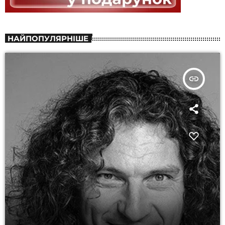
НАЙПОПУЛЯРНІШЕ
insert_link