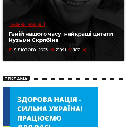
МУЗИЧНІ НОВИНИ
Геній нашого часу: найкращі цитати
Кузьми Скрябіна
today
5 ЛЮТОГО, 2023
21991
107
РЕКЛАМА