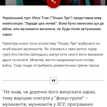
share
email
Український гурт Ulmo Tree (“Ульмо Три”) представив нову
композицію “Заради цих ночей”. Вона була написана ще до
війни, але музиканти вагалися, чи буде пісня актуальною
зараз.
Прем’єра нової пісні колективу “Ульмо Три” відбулася на
ютуб-каналі музикантів. Як зізнався у прес-релізі лідер
гурту Костянтин Шелудько, випустити сингл його вмовили
друзі та колеги. Мовляв, життя продовжується попри
війну. Тому люди потребують романтичних треків також.
“Не знав, чи доречно його випускати зараз,
тому вирішив спитати у “фокус-групи” –
музикантів, музикантів у ЗСУ, програмних