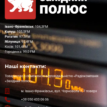
Івано-Франківськ
: 104,3FM
Калуш
: 105,5FM
Рогатин
: 97,5FM
Яблуниця
: 92,4FM
Косів: 101,4FM
Городенка: 99,0 FM
Наші контакти:
Товариство з обмеженою відповідальністю «Радіокомпанія
«Західний полюс»
м. Івано-Франківськ, вул. Чорновола 7, 7 поверх
+38 050 433 06 06