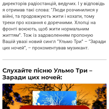
директорів радіостанцій, ведучих. І у відповідь
я отримав такі слова: “Люди розчинилися у
війні, та продовжують жити і кохати, тому
треки про кохання є доречними. Хлопці на
фронті воюють, щоб жити нормальним
життям”. Тож із задоволенням пропоную
Вашій увазі новий сингл “Ульмо Три” – “Заради
цих ночей”, – прокоментував музикант.
Слухайте пісню Ульмо Три –
Заради цих ночей: