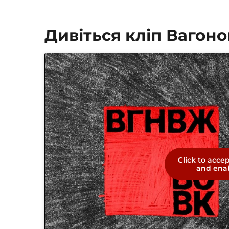
Дивіться кліп Вагон
Click to acce
and enab