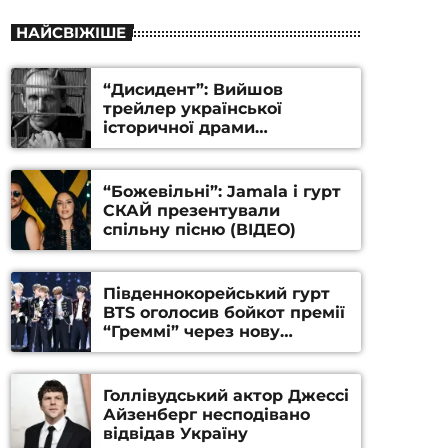
НАЙСВІЖІШЕ
“Дисидент”: Вийшов
трейлер української
історичної драми
Станіслава Гуренка та
Андрія Алфьорова (ВІДЕО)
“Божевільні”: Jamala і гурт
СКАЙ презентували
спільну пісню (ВІДЕО)
Південнокорейський гурт
BTS оголосив бойкот премії
“Греммі” через нову
номінацію
Голлівудський актор Джессі
Айзенберг несподівано
відвідав Україну