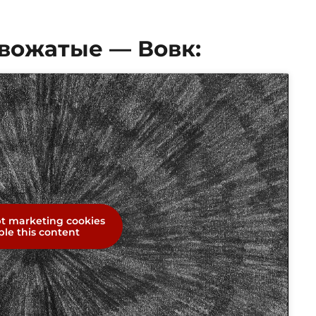
овожатые — Вовк:
pt marketing cookies
le this content