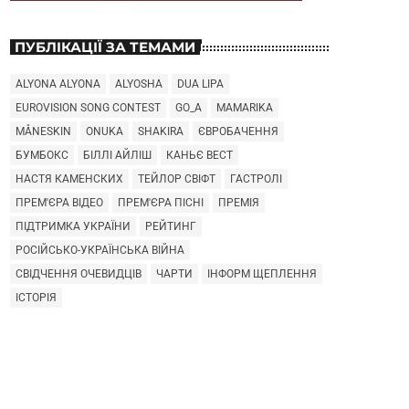
ПУБЛІКАЦІЇ ЗА ТЕМАМИ
ALYONA ALYONA
ALYOSHA
DUA LIPA
EUROVISION SONG CONTEST
GO_A
MAMARIKA
MÅNESKIN
ONUKA
SHAKIRA
ЄВРОБАЧЕННЯ
БУМБОКС
БІЛЛІ АЙЛІШ
КАНЬЄ ВЕСТ
НАСТЯ КАМЕНСКИХ
ТЕЙЛОР СВІФТ
ГАСТРОЛІ
ПРЕМ'ЄРА ВІДЕО
ПРЕМ'ЄРА ПІСНІ
ПРЕМІЯ
ПІДТРИМКА УКРАЇНИ
РЕЙТИНГ
РОСІЙСЬКО-УКРАЇНСЬКА ВІЙНА
СВІДЧЕННЯ ОЧЕВИДЦІВ
ЧАРТИ
ІНФОРМ ЩЕПЛЕННЯ
ІСТОРІЯ