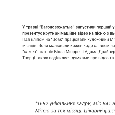
У травні “Вагоновожатые” випустили перший у
презентує круте анімаційне відео на пісню з нь
Над кліпом на “Вовк” працювали художники Мі
місяців. Вони малювали кожен кадр олівцем на 
“камео” акторів Білла Мюррея і Адама Драйв
Творці також поділилися думками про відео та
“1682 унікальних кадри, або 84
Мітею за три місяці. Цікавий фа