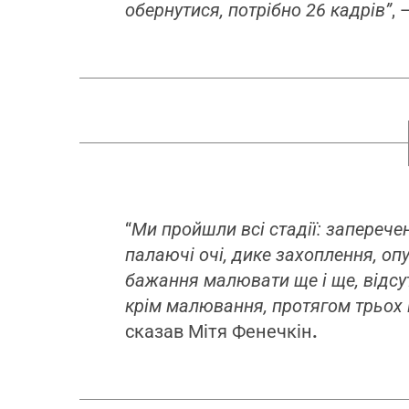
обернутися, потрібно 26 кадрів”
,
“
Ми пройшли всі стадії: запереченн
палаючі очі, дике захоплення, оп
бажання малювати ще і ще, відсутн
крім малювання, протягом трьох 
сказав Мітя Фенечкін
.