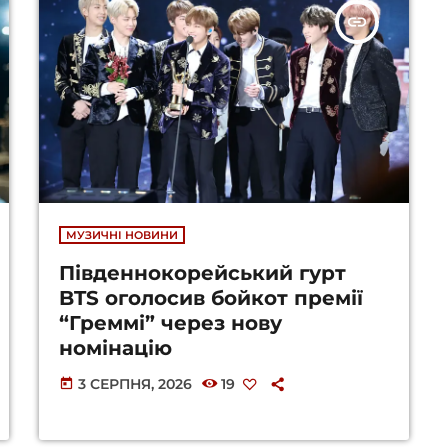
insert_link
МУЗИЧНІ НОВИНИ
Південнокорейський гурт
BTS оголосив бойкот премії
“Греммі” через нову
номінацію
3 СЕРПНЯ, 2026
19
today