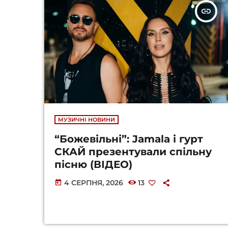
insert_link
МУЗИЧНІ НОВИНИ
“Божевільні”: Jamala і гурт
СКАЙ презентували спільну
пісню (ВІДЕО)
4 СЕРПНЯ, 2026
13
today