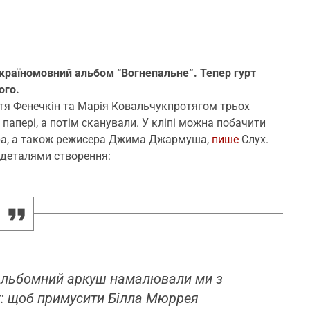
країномовний альбом “Вогнепальне”. Тепер гурт
ого.
тя Фенечкін та Марія Ковальчукпротягом трьох
папері, а потім сканували. У кліпі можна побачити
ера, а також режисера Джима Джармуша,
пише
Слух.
 деталями створення:
1 альбомний аркуш намалювали ми з
кт: щоб примусити Білла Мюррея