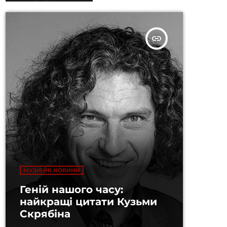
insert_link
МУЗИЧНІ НОВИНИ
Геній нашого часу:
найкращі цитати Кузьми
Скрябіна