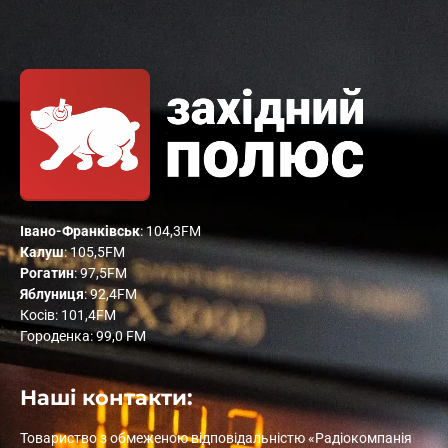
Івано-Франківськ
: 104,3FM
Калуш
: 105,5FM
Рогатин
: 97,5FM
Яблуниця
: 92,4FM
Косів: 101,4FM
Городенка: 99,0 FM
Наші контакти:
Товариство з обмеженою відповідальністю «Радіокомпанія