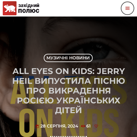
menu
МУЗИЧНІ НОВИНИ
ALL EYES ON KIDS: JERRY
HEIL ВИПУСТИЛА ПІСНЮ
ПРО ВИКРАДЕННЯ
РОСІЄЮ УКРАЇНСЬКИХ
ДІТЕЙ
28 СЕРПНЯ, 2024
61
today