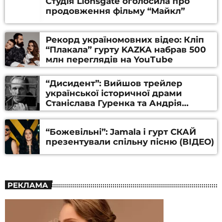
Студія Lionsgate оголосила про
продовження фільму “Майкл”
Рекорд україномовних відео: Кліп
“Плакала” гурту KAZKA набрав 500
млн переглядів на YouTube
“Дисидент”: Вийшов трейлер
української історичної драми
Станіслава Гуренка та Андрія
Алфьорова (ВІДЕО)
“Божевільні”: Jamala і гурт СКАЙ
презентували спільну пісню (ВІДЕО)
РЕКЛАМА