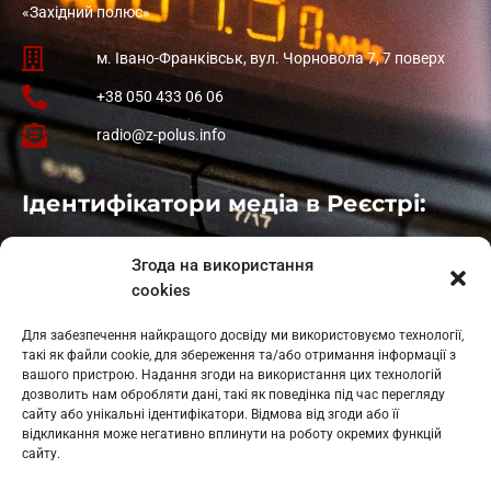
«Західний полюс»
м. Івано-Франківськ, вул. Чорновола 7, 7 поверх
+38 050 433 06 06
radio@z-polus.info
Ідентифікатори медіа в Реєстрі:
Івано-Франківськ
: L11-00661
Згода на використання
Калуш
: L11-01410
cookies
Рогатин
: L11-01801
Яблуниця
: L11-01720
Для забезпечення найкращого досвіду ми використовуємо технології,
Косів: L11-01805
такі як файли cookie, для збереження та/або отримання інформації з
Гарасимів: L11-02274
вашого пристрою. Надання згоди на використання цих технологій
дозволить нам обробляти дані, такі як поведінка під час перегляду
сайту або унікальні ідентифікатори. Відмова від згоди або її
відкликання може негативно вплинути на роботу окремих функцій
сайту.