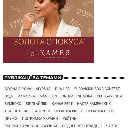
ПУБЛІКАЦІЇ ЗА ТЕМАМИ
ALYONA ALYONA
ALYOSHA
DUA LIPA
EUROVISION SONG CONTEST
GO_A
MAMARIKA
MÅNESKIN
ONUKA
SHAKIRA
ЄВРОБАЧЕННЯ
БУМБОКС
БІЛЛІ АЙЛІШ
КАНЬЄ ВЕСТ
НАСТЯ КАМЕНСКИХ
ТЕЙЛОР СВІФТ
ГАСТРОЛІ
ПРЕМ'ЄРА ВІДЕО
ПРЕМ'ЄРА ПІСНІ
ПРЕМІЯ
ПІДТРИМКА УКРАЇНИ
РЕЙТИНГ
РОСІЙСЬКО-УКРАЇНСЬКА ВІЙНА
СВІДЧЕННЯ ОЧЕВИДЦІВ
ЧАРТИ