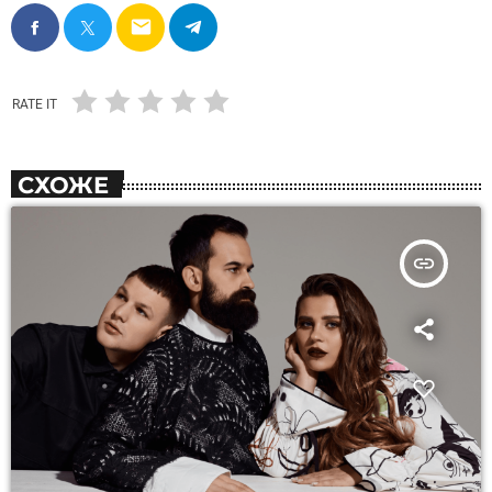
email
RATE IT
СХОЖЕ
insert_link