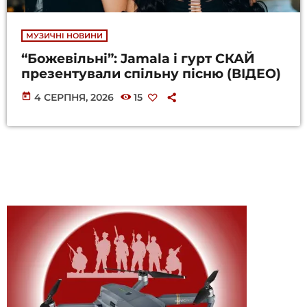
МУЗИЧНІ НОВИНИ
“Божевільні”: Jamala і гурт СКАЙ
презентували спільну пісню (ВІДЕО)
today
4 СЕРПНЯ, 2026
15