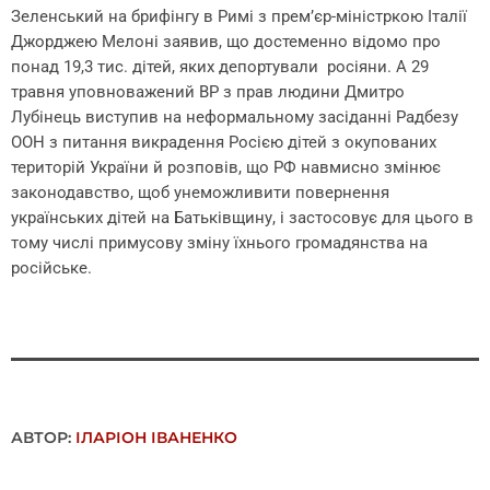
Зеленський на брифінгу в Римі з прем’єр-міністркою Італії
Джорджею Мелоні заявив, що достеменно відомо про
понад 19,3 тис. дітей, яких депортували росіяни. А 29
травня уповноважений ВР з прав людини Дмитро
Лубінець виступив на неформальному засіданні Радбезу
ООН з питання викрадення Росією дітей з окупованих
територій України й розповів, що РФ навмисно змінює
законодавство, щоб унеможливити повернення
українських дітей на Батьківщину, і застосовує для цього в
тому числі примусову зміну їхнього громадянства на
російське.
АВТОР:
ІЛАРІОН ІВАНЕНКО