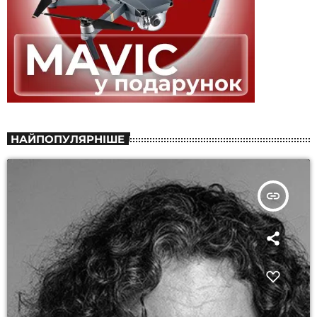
НАЙПОПУЛЯРНІШЕ
insert_link