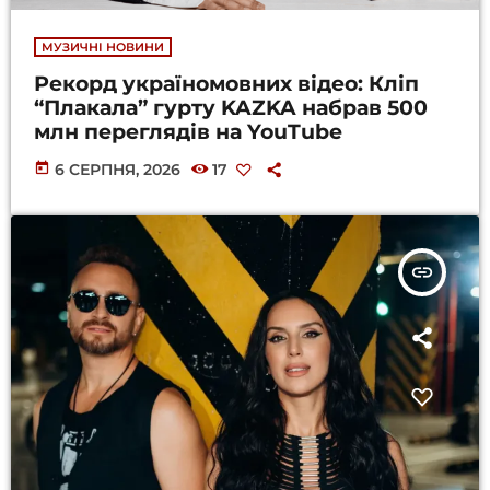
МУЗИЧНІ НОВИНИ
Рекорд україномовних відео: Кліп
“Плакала” гурту KAZKA набрав 500
млн переглядів на YouTube
today
6 СЕРПНЯ, 2026
17
insert_link