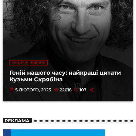
МУЗИЧНІ НОВИНИ
Геній нашого часу: найкращі цитати
Кузьми Скрябіна
today
5 ЛЮТОГО, 2023
22018
107
РЕКЛАМА