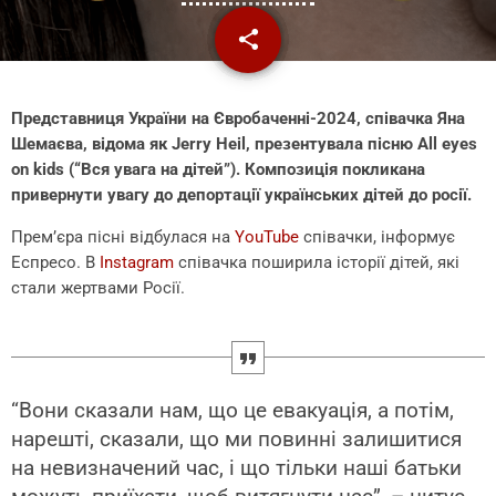
share
email
Представниця України на Євробаченні-2024, співачка Яна
Шемаєва, відома як Jerry Heil, презентувала пісню All eyes
on kids (“Вся увага на дітей”). Композиція покликана
привернути увагу до депортації українських дітей до росії.
Премʼєра пісні відбулася на
YouTube
співачки, інформує
Еспресо. В
Instagram
співачка поширила історії дітей, які
стали жертвами Росії.
“Вони сказали нам, що це евакуація, а потім,
нарешті, сказали, що ми повинні залишитися
на невизначений час, і що тільки наші батьки