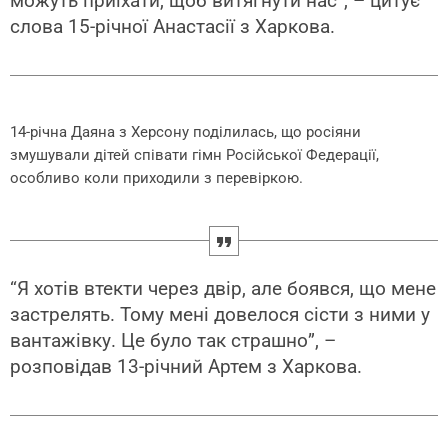
можуть приїхати, щоб витягнути нас”, – цитує
слова 15-річної Анастасії з Харкова.
14-річна Даяна з Херсону поділилась, що росіяни
змушували дітей співати гімн Російської Федерації,
особливо коли приходили з перевіркою.
“Я хотів втекти через двір, але боявся, що мене
застрелять. Тому мені довелося сісти з ними у
вантажівку. Це було так страшно”, –
розповідав 13-річний Артем з Харкова.