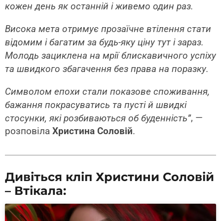
кожен день як останній і живемо один раз.
Висока мета отримує прозаїчне втілення стати
відомим і багатим за будь-яку ціну тут і зараз.
Молодь зациклена на мрії блискавичного успіху
та швидкого збагачення без права на поразку.
Символом епохи стали показове споживання,
бажання покрасуватись та пусті й швидкі
, —
стосунки, які розбиваються об буденність”
розповіла
Христина Cоловій
.
Дивіться кліп Христини Соловій
– Втікала: