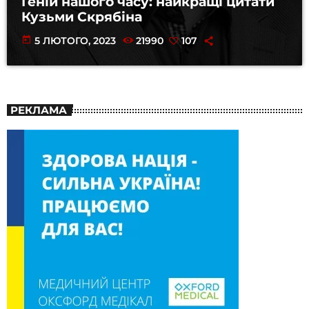
Геній нашого часу: найкращі цитати
Кузьми Скрябіна
today
5 ЛЮТОГО, 2023
21990
107
РЕКЛАМА