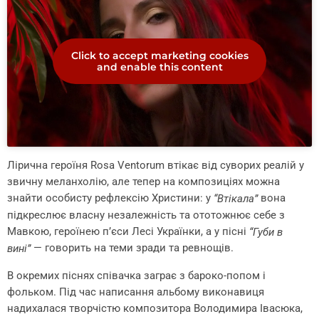
Click to accept marketing cookies
and enable this content
Лірична героїня Rosa Ventorum втікає від суворих реалій у
звичну меланхолію, але тепер на композиціях можна
знайти особисту рефлексію Христини: у
вона
“Втікала”
підкреслює власну незалежність та ототожнює себе з
Мавкою, героїнею п’єси Лесі Українки, а у пісні
“Губи в
— говорить на теми зради та ревнощів.
вині”
В окремих піснях співачка заграє з бароко-попом і
фольком. Під час написання альбому виконавиця
надихалася творчістю композитора Володимира Івасюка,