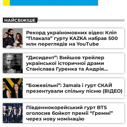
НАЙСВІЖІШЕ
Рекорд україномовних відео: Кліп
“Плакала” гурту KAZKA набрав 500
млн переглядів на YouTube
“Дисидент”: Вийшов трейлер
української історичної драми
Станіслава Гуренка та Андрія
Алфьорова (ВІДЕО)
“Божевільні”: Jamala і гурт СКАЙ
презентували спільну пісню (ВІДЕО)
Південнокорейський гурт BTS
оголосив бойкот премії “Греммі”
через нову номінацію