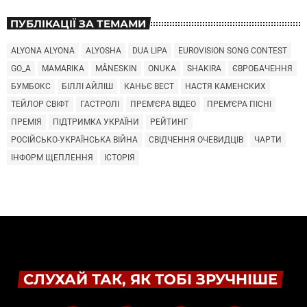
ПУБЛІКАЦІЇ ЗА ТЕМАМИ
ALYONA ALYONA
ALYOSHA
DUA LIPA
EUROVISION SONG CONTEST
GO_A
MAMARIKA
MÅNESKIN
ONUKA
SHAKIRA
ЄВРОБАЧЕННЯ
БУМБОКС
БІЛЛІ АЙЛІШ
КАНЬЄ ВЕСТ
НАСТЯ КАМЕНСКИХ
ТЕЙЛОР СВІФТ
ГАСТРОЛІ
ПРЕМ'ЄРА ВІДЕО
ПРЕМ'ЄРА ПІСНІ
ПРЕМІЯ
ПІДТРИМКА УКРАЇНИ
РЕЙТИНГ
РОСІЙСЬКО-УКРАЇНСЬКА ВІЙНА
СВІДЧЕННЯ ОЧЕВИДЦІВ
ЧАРТИ
ІНФОРМ ЩЕПЛЕННЯ
ІСТОРІЯ
СЛУХАЙ ТАК, ЯК ТОБІ ЗРУЧНІШЕ