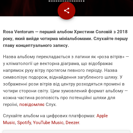
share
email
Rosa Ventorum — перший альбом Христини Соловій з 2018
року, який вийде чотирма мініальбомами. Слухайте першу
главу концептуального запису.
Назва альбому перекладається з латини як «роза вітрів» —
у кліматології це векторна діаграма, що відображає
напрямок руху вітру протягом певного періоду. Назва
символізує подорож, віднайдення загубленого шляху. У
зображенні рози вітрів від центру розходяться промені в
чотири сторони світу. Цим зумовлений формат альбому —
кожна частина розповість про потенційні шляхи для
героїні,
повідомляє
Слух.
Слухайте альбом на цифрових платформах:
Apple
Music
,
Spotify
,
YouTube Music
,
Deezer
.