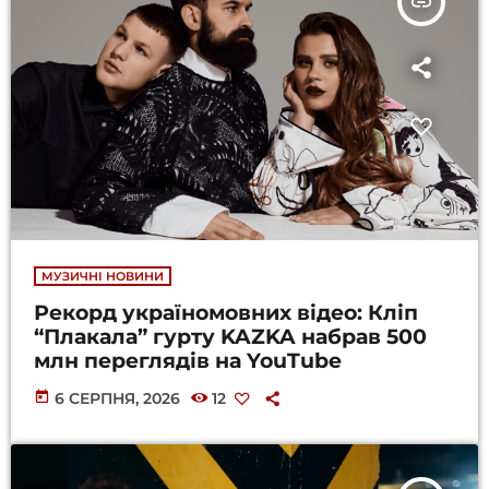
insert_link
МУЗИЧНІ НОВИНИ
Рекорд україномовних відео: Кліп
“Плакала” гурту KAZKA набрав 500
млн переглядів на YouTube
today
6 СЕРПНЯ, 2026
12