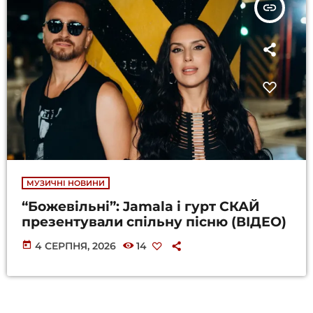
insert_link
МУЗИЧНІ НОВИНИ
“Божевільні”: Jamala і гурт СКАЙ
презентували спільну пісню (ВІДЕО)
today
4 СЕРПНЯ, 2026
14