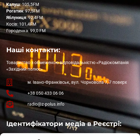
Калуш
: 105,5FM
Рогатин
: 97,5FM
Яблуниця
: 92,4FM
Косів: 101,4FM
Городенка: 99,0 FM
Наші контакти:
Товариство з обмеженою відповідальністю «Радіокомпанія
«Західний полюс»
м. Івано-Франківськ, вул. Чорновола 7, 7 поверх
+38 050 433 06 06
radio@z-polus.info
Ідентифікатори медіа в Реєстрі:
Івано-Франківськ
: L11-00661