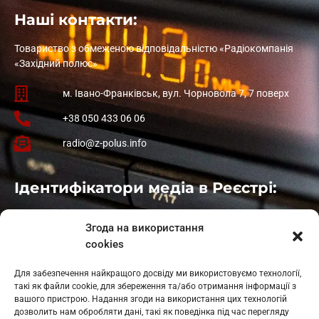
Наші контакти:
Товариство з обмеженою відповідальністю «Радіокомпанія
«Західний полюс»
м. Івано-Франківськ, вул. Чорновола 7, 7 поверх
+38 050 433 06 06
radio@z-polus.info
Ідентифікатори медіа в Реєстрі:
Івано-Франківськ
: L11-00661
Згода на використання
Калуш
: L11-01410
cookies
Рогатин
: L11-01801
Яблуниця
: L11-01720
Для забезпечення найкращого досвіду ми використовуємо технології,
Косів: L11-01805
такі як файли cookie, для збереження та/або отримання інформації з
Гарасимів: L11-02274
вашого пристрою. Надання згоди на використання цих технологій
дозволить нам обробляти дані, такі як поведінка під час перегляду