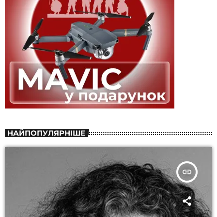
НАЙПОПУЛЯРНІШЕ
insert_link