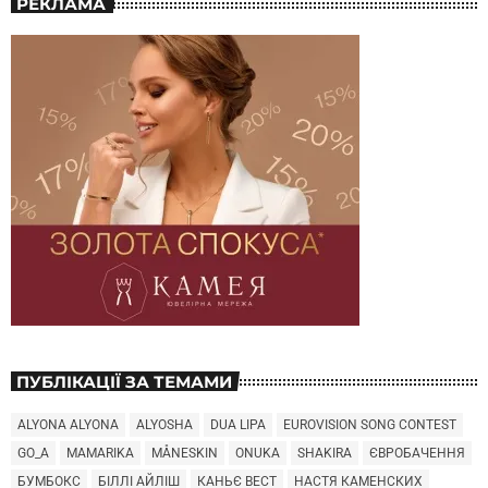
РЕКЛАМА
ПУБЛІКАЦІЇ ЗА ТЕМАМИ
ALYONA ALYONA
ALYOSHA
DUA LIPA
EUROVISION SONG CONTEST
GO_A
MAMARIKA
MÅNESKIN
ONUKA
SHAKIRA
ЄВРОБАЧЕННЯ
БУМБОКС
БІЛЛІ АЙЛІШ
КАНЬЄ ВЕСТ
НАСТЯ КАМЕНСКИХ