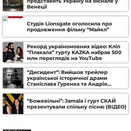
представить Україну на бієнале у
Венеції
Студія Lionsgate оголосила про
продовження фільму “Майкл”
Рекорд україномовних відео: Кліп
“Плакала” гурту KAZKA набрав 500
млн переглядів на YouTube
“Дисидент”: Вийшов трейлер
української історичної драми
Станіслава Гуренка та Андрія
Алфьорова (ВІДЕО)
“Божевільні”: Jamala і гурт СКАЙ
презентували спільну пісню (ВІДЕО)