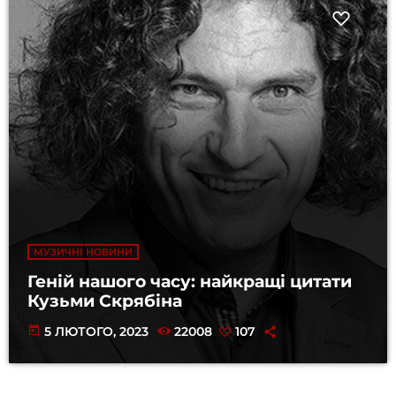
МУЗИЧНІ НОВИНИ
Геній нашого часу: найкращі цитати
Кузьми Скрябіна
today
5 ЛЮТОГО, 2023
22008
107