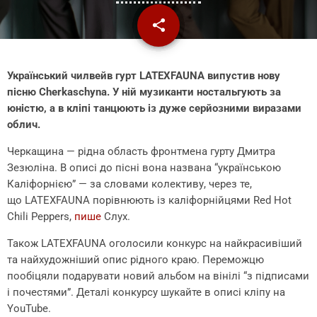
share
email
Український чилвейв гурт LATEXFAUNA випустив нову
пісню Cherkaschyna. У ній музиканти ностальгують за
юністю, а в кліпі танцюють із дуже серйозними виразами
облич.
Черкащина — рідна область фронтмена гурту Дмитра
Зезюліна. В описі до пісні вона названа “українською
Каліфорнією” — за словами колективу, через те,
що LATEXFAUNA порівнюють із каліфорнійцями Red Hot
Chili Peppers,
пише
Слух.
Також LATEXFAUNA оголосили конкурс на найкрасивіший
та найхудожніший опис рідного краю. Переможцю
пообіцяли подарувати новий альбом на вінілі “з підписами
і почестями”. Деталі конкурсу шукайте в описі кліпу на
YouTube.