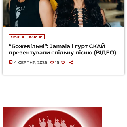
МУЗИЧНІ НОВИНИ
“Божевільні”: Jamala і гурт СКАЙ
презентували спільну пісню (ВІДЕО)
today
4 СЕРПНЯ, 2026
15