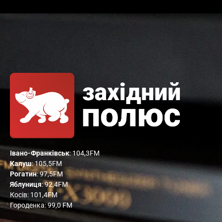
Івано-Франківськ
: 104,3FM
Калуш
: 105,5FM
Рогатин
: 97,5FM
Яблуниця
: 92,4FM
Косів: 101,4FM
Городенка: 99,0 FM