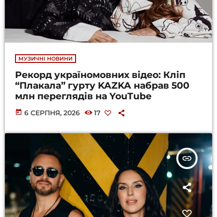
МУЗИЧНІ НОВИНИ
Рекорд україномовних відео: Кліп
“Плакала” гурту KAZKA набрав 500
млн переглядів на YouTube
today
6 СЕРПНЯ, 2026
17
insert_link