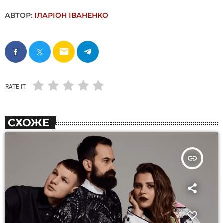
АВТОР:
ІЛАРІОН ІВАНЕНКО
email
RATE IT
СХОЖЕ
insert_link