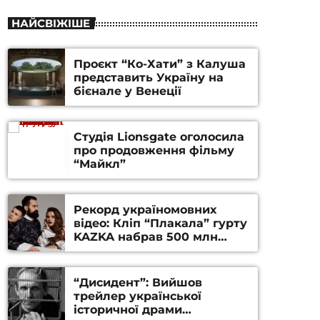
НАЙСВІЖІШЕ
Проєкт “Ко-Хати” з Калуша
представить Україну на
бієнале у Венеції
Студія Lionsgate оголосила
про продовження фільму
“Майкл”
Рекорд україномовних
відео: Кліп “Плакала” гурту
KAZKA набрав 500 млн
переглядів на YouTube
“Дисидент”: Вийшов
трейлер української
історичної драми