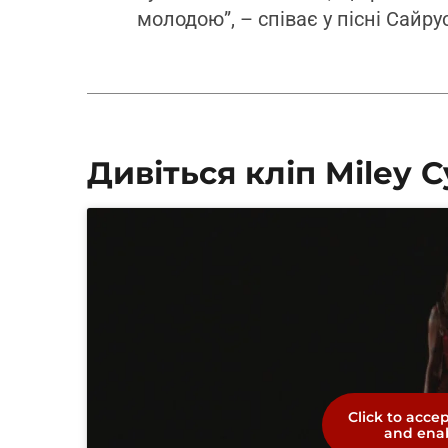
молодою”, – співає у пісні Сайрус
Дивіться кліп Miley C
Click to acce
and enab