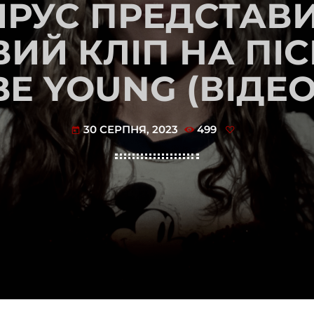
ЙРУС ПРЕДСТАВ
ИЙ КЛІП НА ПІС
BE YOUNG (ВІДЕО
30 СЕРПНЯ, 2023
499
today