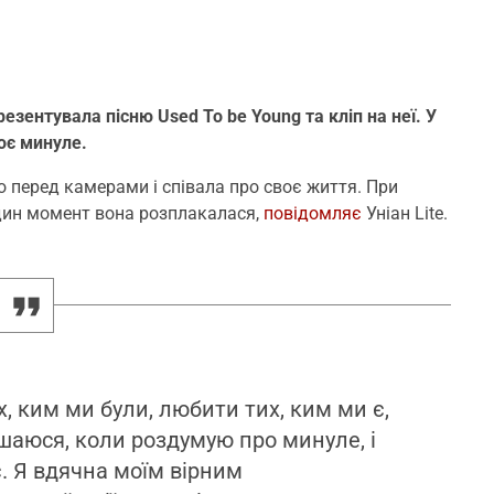
зентувала пісню Used To be Young та кліп на неї. У
оє минуле.
о перед камерами і співала про своє життя. При
один момент вона розплакалася,
повідомляє
Уніан Lite.
х, ким ми були, любити тих, ким ми є,
ишаюся, коли роздумую про минуле, і
. Я вдячна моїм вірним