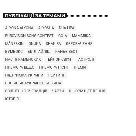
ПУБЛІКАЦІЇ ЗА ТЕМАМИ
ALYONA ALYONA
ALYOSHA
DUA LIPA
EUROVISION SONG CONTEST
GO_A
MAMARIKA
MÅNESKIN
ONUKA
SHAKIRA
ЄВРОБАЧЕННЯ
БУМБОКС
БІЛЛІ АЙЛІШ
КАНЬЄ ВЕСТ
НАСТЯ КАМЕНСКИХ
ТЕЙЛОР СВІФТ
ГАСТРОЛІ
ПРЕМ'ЄРА ВІДЕО
ПРЕМ'ЄРА ПІСНІ
ПРЕМІЯ
ПІДТРИМКА УКРАЇНИ
РЕЙТИНГ
РОСІЙСЬКО-УКРАЇНСЬКА ВІЙНА
СВІДЧЕННЯ ОЧЕВИДЦІВ
ЧАРТИ
ІНФОРМ ЩЕПЛЕННЯ
ІСТОРІЯ