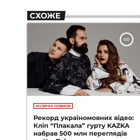
СХОЖЕ
insert_link
МУЗИЧНІ НОВИНИ
Рекорд україномовних відео:
Кліп “Плакала” гурту KAZKA
набрав 500 млн переглядів