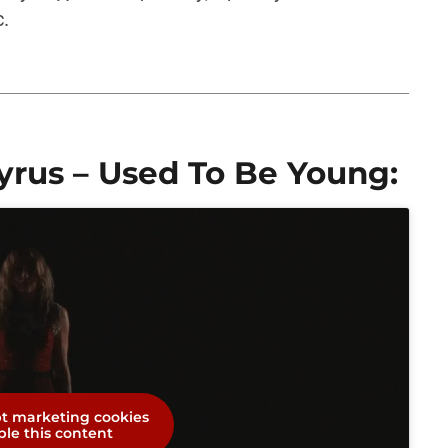
.
yrus – Used To Be Young:
pt marketing cookies
le this content