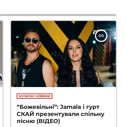
insert_link
МУЗИЧНІ НОВИНИ
“Божевільні”: Jamala і гурт
СКАЙ презентували спільну
пісню (ВІДЕО)