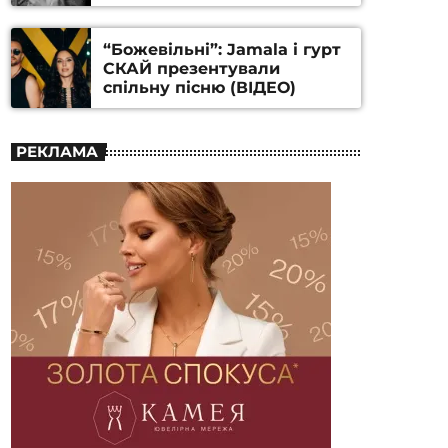
Станіслава Гуренка та
Андрія Алфьорова (ВІДЕО)
“Божевільні”: Jamala і гурт
СКАЙ презентували
спільну пісню (ВІДЕО)
РЕКЛАМА