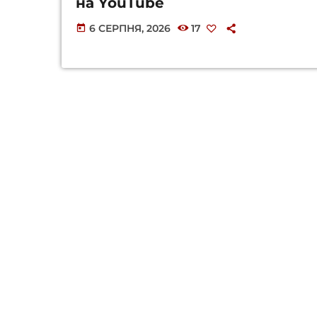
на YouTube
6 СЕРПНЯ, 2026
17
today