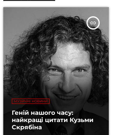
insert_link
МУЗИЧНІ НОВИНИ
Геній нашого часу:
найкращі цитати Кузьми
Скрябіна