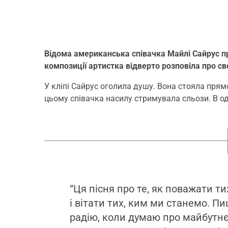
Відома американська співачка Майлі Сайрус пре
композиції артистка відверто розповіла про св
У кліпі Сайрус оголила душу. Вона стояла прям
цьому співачка насилу стримувала сльози. В 
“Ця пісня про те, як поважати ти
і вітати тих, ким ми станемо. П
радію, коли думаю про майбутнє