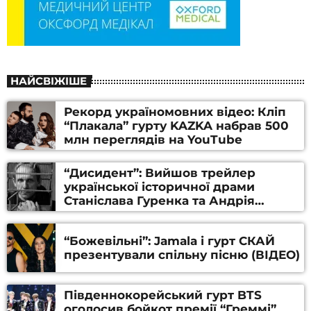
НАЙСВІЖІШЕ
Рекорд україномовних відео: Кліп
“Плакала” гурту KAZKA набрав 500
млн переглядів на YouTube
“Дисидент”: Вийшов трейлер
української історичної драми
Станіслава Гуренка та Андрія
Алфьорова (ВІДЕО)
“Божевільні”: Jamala і гурт СКАЙ
презентували спільну пісню (ВІДЕО)
Південнокорейський гурт BTS
оголосив бойкот премії “Греммі”