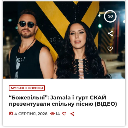
insert_link
МУЗИЧНІ НОВИНИ
“Божевільні”: Jamala і гурт СКАЙ
презентували спільну пісню (ВІДЕО)
today
4 СЕРПНЯ, 2026
14