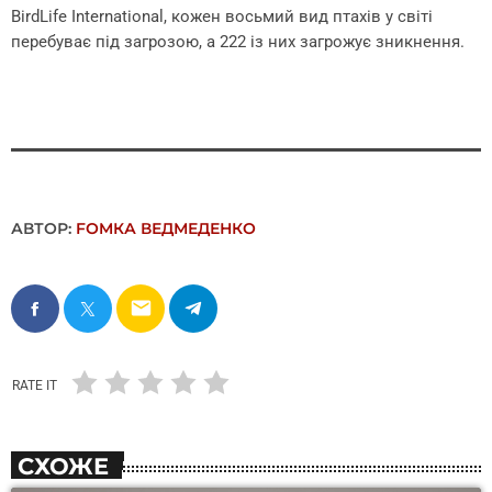
BirdLife International, кожен восьмий вид птахів у світі
перебуває під загрозою, а 222 із них загрожує зникнення.
АВТОР:
FОMКА ВЕДМЕДЕНКО
email
RATE IT
СХОЖЕ