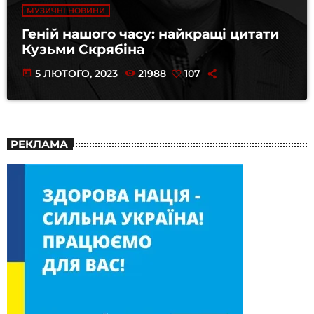
МУЗИЧНІ НОВИНИ
Геній нашого часу: найкращі цитати
Кузьми Скрябіна
today
5 ЛЮТОГО, 2023
21988
107
РЕКЛАМА