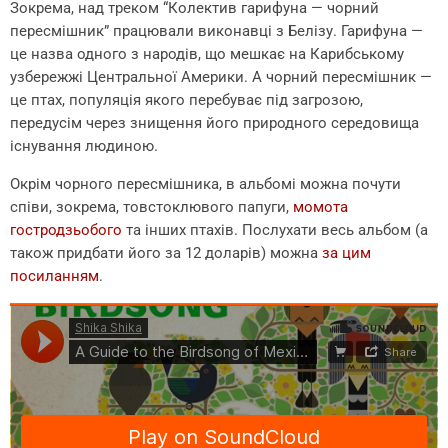
Зокрема, над треком “Колектив гарифуна — чорний
пересмішник” працювали виконавці з Белізу. Гарифуна —
це назва одного з народів, що мешкає на Карибському
узбережжі Центральної Америки. А чорний пересмішник —
це птах, популяція якого перебуває під загрозою,
передусім через знищення його природного середовища
існування людиною.
Окрім чорного пересмішника, в альбомі можна почути
співи, зокрема, товстоклювого папуги,
момота
гостродзьобого
та інших птахів. Послухати весь альбом (а
також придбати його за 12 доларів) можна
за цим
посиланням
.