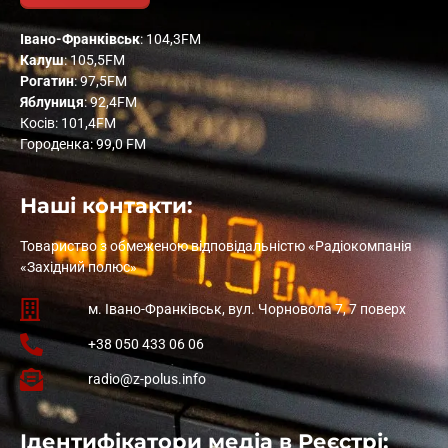
Івано-Франківськ
: 104,3FM
Калуш
: 105,5FM
Рогатин
: 97,5FM
Яблуниця
: 92,4FM
Косів: 101,4FM
Городенка: 99,0 FM
Наші контакти:
Товариство з обмеженою відповідальністю «Радіокомпанія
«Західний полюс»
м. Івано-Франківськ, вул. Чорновола 7, 7 поверх
+38 050 433 06 06
radio@z-polus.info
Ідентифікатори медіа в Реєстрі: