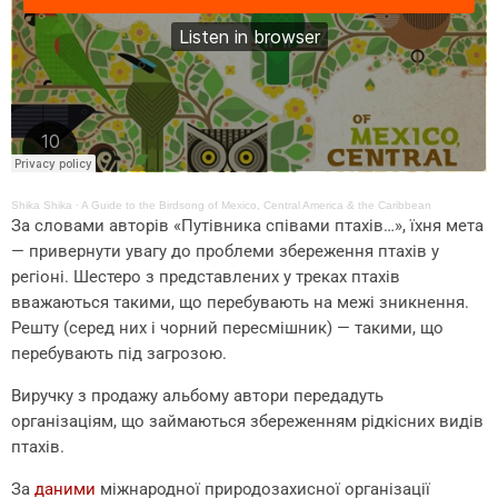
Shika Shika
·
A Guide to the Birdsong of Mexico, Central America & the Caribbean
За словами авторів «Путівника співами птахів…», їхня мета
— привернути увагу до проблеми збереження птахів у
регіоні. Шестеро з представлених у треках птахів
вважаються такими, що перебувають на межі зникнення.
Решту (серед них і чорний пересмішник) — такими, що
перебувають під загрозою.
Виручку з продажу альбому автори передадуть
організаціям, що займаються збереженням рідкісних видів
птахів.
За
даними
міжнародної природозахисної організації