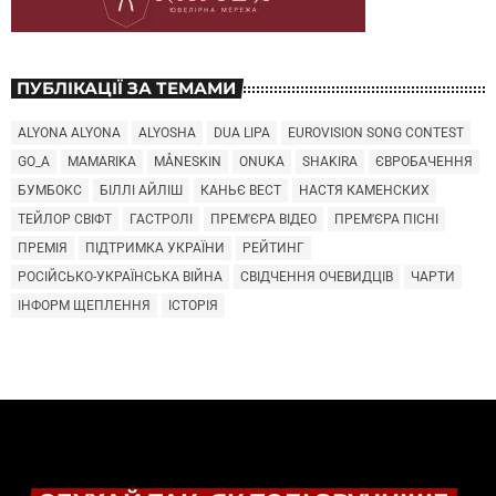
ПУБЛІКАЦІЇ ЗА ТЕМАМИ
ALYONA ALYONA
ALYOSHA
DUA LIPA
EUROVISION SONG CONTEST
GO_A
MAMARIKA
MÅNESKIN
ONUKA
SHAKIRA
ЄВРОБАЧЕННЯ
БУМБОКС
БІЛЛІ АЙЛІШ
КАНЬЄ ВЕСТ
НАСТЯ КАМЕНСКИХ
ТЕЙЛОР СВІФТ
ГАСТРОЛІ
ПРЕМ'ЄРА ВІДЕО
ПРЕМ'ЄРА ПІСНІ
ПРЕМІЯ
ПІДТРИМКА УКРАЇНИ
РЕЙТИНГ
РОСІЙСЬКО-УКРАЇНСЬКА ВІЙНА
СВІДЧЕННЯ ОЧЕВИДЦІВ
ЧАРТИ
ІНФОРМ ЩЕПЛЕННЯ
ІСТОРІЯ