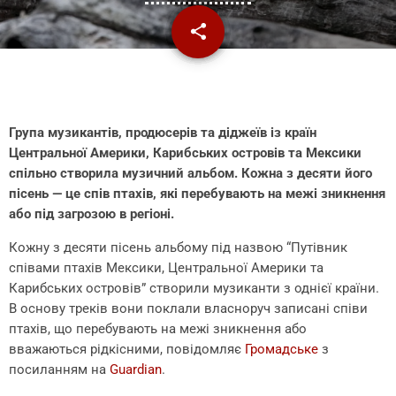
share
email
Група музикантів, продюсерів та діджеїв із країн
Центральної Америки, Карибських островів та Мексики
спільно створила музичний альбом. Кожна з десяти його
пісень — це спів птахів, які перебувають на межі зникнення
або під загрозою в регіоні.
Кожну з десяти пісень альбому під назвою “Путівник
співами птахів Мексики, Центральної Америки та
Карибських островів” створили музиканти з однієї країни.
В основу треків вони поклали власноруч записані співи
птахів, що перебувають на межі зникнення або
вважаються рідкісними, повідомляє
Громадське
з
посиланням на
Guardian
.