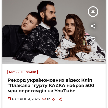
insert_link
МУЗИЧНІ НОВИНИ
Рекорд україномовних відео: Кліп
“Плакала” гурту KAZKA набрав 500
млн переглядів на YouTube
today
6 СЕРПНЯ, 2026
12