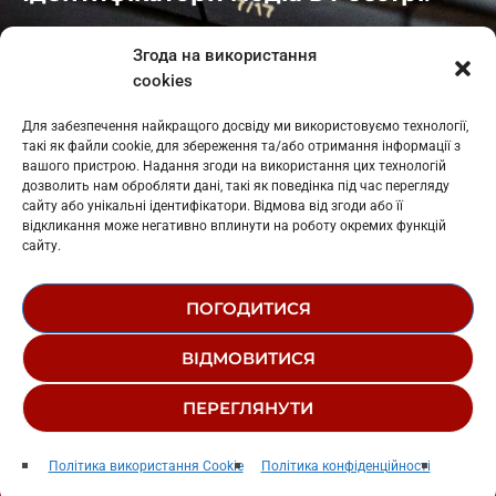
Івано-Франківськ
: L11-00661
Згода на використання
Калуш
: L11-01410
cookies
Рогатин
: L11-01801
Яблуниця
: L11-01720
Для забезпечення найкращого досвіду ми використовуємо технології,
Косів: L11-01805
такі як файли cookie, для збереження та/або отримання інформації з
Гарасимів: L11-02274
вашого пристрою. Надання згоди на використання цих технологій
дозволить нам обробляти дані, такі як поведінка під час перегляду
сайту або унікальні ідентифікатори. Відмова від згоди або її
відкликання може негативно вплинути на роботу окремих функцій
сайту.
ПОГОДИТИСЯ
© 1995-2026 РК «ЗАХІДНИЙ ПОЛЮС»
ВІДМОВИТИСЯ
ЛОГОТИП
РЕДАКЦІЙНИЙ СТАТУТ
ПЕРЕГЛЯНУТИ
СТРУКТУРА ВЛАСНОСТІ
Хіт на обрії в пятницю
play_arrow
keyboard_arrow_right
Політика використання Cookie
Політика конфіденційності