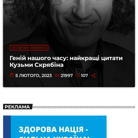
МУЗИЧНІ НОВИНИ
Геній нашого часу: найкращі цитати
Кузьми Скрябіна
today
5 ЛЮТОГО, 2023
21997
107
РЕКЛАМА