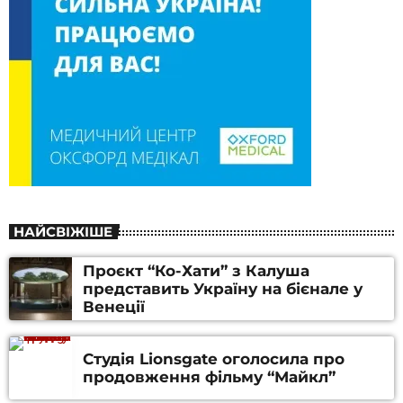
НАЙСВІЖІШЕ
Проєкт “Ко-Хати” з Калуша
представить Україну на бієнале у
Венеції
Студія Lionsgate оголосила про
продовження фільму “Майкл”