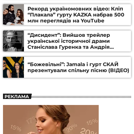
Рекорд україномовних відео: Кліп
“Плакала” гурту KAZKA набрав 500
млн переглядів на YouTube
“Дисидент”: Вийшов трейлер
української історичної драми
Станіслава Гуренка та Андрія
Алфьорова (ВІДЕО)
“Божевільні”: Jamala і гурт СКАЙ
презентували спільну пісню (ВІДЕО)
РЕКЛАМА