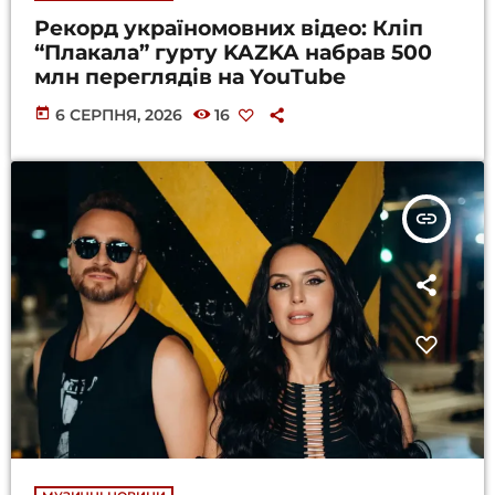
Рекорд україномовних відео: Кліп
“Плакала” гурту KAZKA набрав 500
млн переглядів на YouTube
today
6 СЕРПНЯ, 2026
16
insert_link