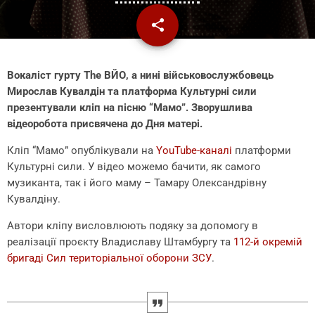
share
email
Вокаліст гурту The ВЙО, а нині військовослужбовець
Мирослав Кувалдін та платформа Культурні сили
презентували кліп на пісню “Мамо”. Зворушлива
відеоробота присвячена до Дня матері.
Кліп “Мамо” опублікували на
YouTube-каналі
платформи
Культурні сили. У відео можемо бачити, як самого
музиканта, так і його маму – Тамару Олександрівну
Кувалдіну.
Автори кліпу висловлюють подяку за допомогу в
реалізації проєкту Владиславу Штамбургу та
112-й окремій
бригаді Сил територіальної оборони ЗСУ
.