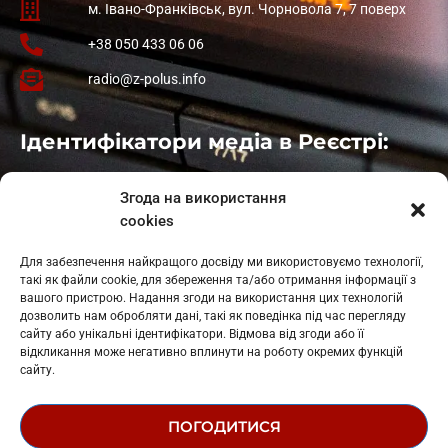
м. Івано-Франківськ, вул. Чорновола 7, 7 поверх
+38 050 433 06 06
radio@z-polus.info
Ідентифікатори медіа в Реєстрі:
Івано-Франківськ
: L11-00661
Згода на використання
Калуш
: L11-01410
cookies
Рогатин
: L11-01801
Яблуниця
: L11-01720
Для забезпечення найкращого досвіду ми використовуємо технології,
Косів: L11-01805
такі як файли cookie, для збереження та/або отримання інформації з
Гарасимів: L11-02274
вашого пристрою. Надання згоди на використання цих технологій
дозволить нам обробляти дані, такі як поведінка під час перегляду
сайту або унікальні ідентифікатори. Відмова від згоди або її
відкликання може негативно вплинути на роботу окремих функцій
сайту.
ПОГОДИТИСЯ