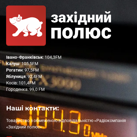
Івано-Франківськ
: 104,3FM
Калуш
: 105,5FM
Рогатин
: 97,5FM
Яблуниця
: 92,4FM
Косів: 101,4FM
Городенка: 99,0 FM
Наші контакти:
Товариство з обмеженою відповідальністю «Радіокомпанія
«Західний полюс»