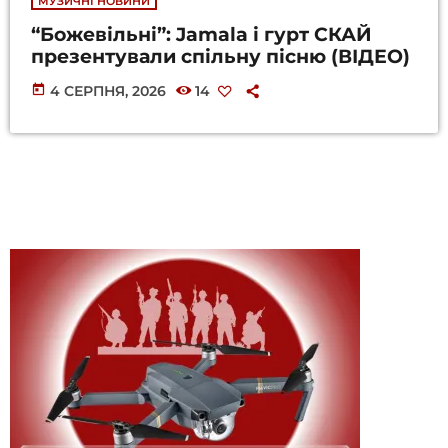
МУЗИЧНІ НОВИНИ
“Божевільні”: Jamala і гурт СКАЙ
презентували спільну пісню (ВІДЕО)
today
4 СЕРПНЯ, 2026
14