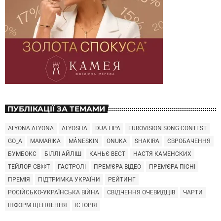
ПУБЛІКАЦІЇ ЗА ТЕМАМИ
ALYONA ALYONA
ALYOSHA
DUA LIPA
EUROVISION SONG CONTEST
GO_A
MAMARIKA
MÅNESKIN
ONUKA
SHAKIRA
ЄВРОБАЧЕННЯ
БУМБОКС
БІЛЛІ АЙЛІШ
КАНЬЄ ВЕСТ
НАСТЯ КАМЕНСКИХ
ТЕЙЛОР СВІФТ
ГАСТРОЛІ
ПРЕМ'ЄРА ВІДЕО
ПРЕМ'ЄРА ПІСНІ
ПРЕМІЯ
ПІДТРИМКА УКРАЇНИ
РЕЙТИНГ
РОСІЙСЬКО-УКРАЇНСЬКА ВІЙНА
СВІДЧЕННЯ ОЧЕВИДЦІВ
ЧАРТИ
ІНФОРМ ЩЕПЛЕННЯ
ІСТОРІЯ