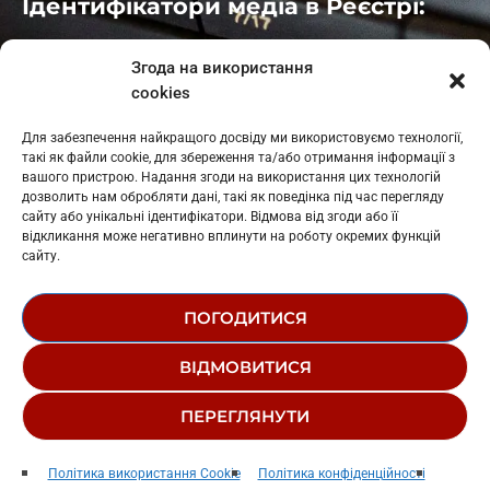
Ідентифікатори медіа в Реєстрі:
Івано-Франківськ
: L11-00661
Згода на використання
Калуш
: L11-01410
cookies
Рогатин
: L11-01801
Яблуниця
: L11-01720
Для забезпечення найкращого досвіду ми використовуємо технології,
Косів: L11-01805
такі як файли cookie, для збереження та/або отримання інформації з
Гарасимів: L11-02274
вашого пристрою. Надання згоди на використання цих технологій
дозволить нам обробляти дані, такі як поведінка під час перегляду
сайту або унікальні ідентифікатори. Відмова від згоди або її
відкликання може негативно вплинути на роботу окремих функцій
сайту.
ПОГОДИТИСЯ
© 1995-2026 РК «ЗАХІДНИЙ ПОЛЮС»
ВІДМОВИТИСЯ
ЛОГОТИП
РЕДАКЦІЙНИЙ СТАТУТ
СТРУКТУРА ВЛАСНОСТІ
ПЕРЕГЛЯНУТИ
Animal Instinct
play_arrow
keyboard_arrow_right
Політика використання Cookie
Політика конфіденційності