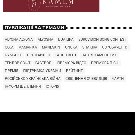
ПУБЛІКАЦІЇ ЗА ТЕМАМИ
ALYONA ALYONA
ALYOSHA
DUA LIPA
EUROVISION SONG CONTEST
GO_A
MAMARIKA
MÅNESKIN
ONUKA
SHAKIRA
ЄВРОБАЧЕННЯ
БУМБОКС
БІЛЛІ АЙЛІШ
КАНЬЄ ВЕСТ
НАСТЯ КАМЕНСКИХ
ТЕЙЛОР СВІФТ
ГАСТРОЛІ
ПРЕМ'ЄРА ВІДЕО
ПРЕМ'ЄРА ПІСНІ
ПРЕМІЯ
ПІДТРИМКА УКРАЇНИ
РЕЙТИНГ
РОСІЙСЬКО-УКРАЇНСЬКА ВІЙНА
СВІДЧЕННЯ ОЧЕВИДЦІВ
ЧАРТИ
ІНФОРМ ЩЕПЛЕННЯ
ІСТОРІЯ