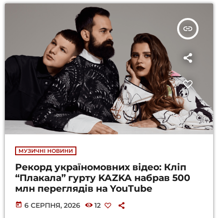
insert_link
МУЗИЧНІ НОВИНИ
Рекорд україномовних відео: Кліп
“Плакала” гурту KAZKA набрав 500
млн переглядів на YouTube
today
6 СЕРПНЯ, 2026
12