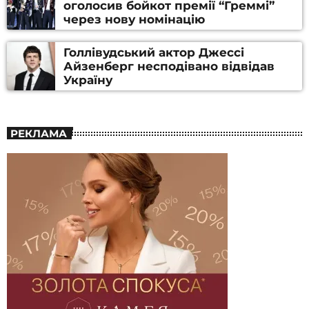
оголосив бойкот премії “Греммі”
через нову номінацію
Голлівудський актор Джессі
Айзенберг несподівано відвідав
Україну
РЕКЛАМА