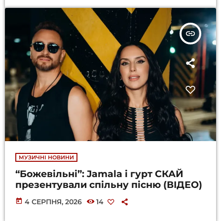
insert_link
МУЗИЧНІ НОВИНИ
“Божевільні”: Jamala і гурт СКАЙ
презентували спільну пісню (ВІДЕО)
today
4 СЕРПНЯ, 2026
14