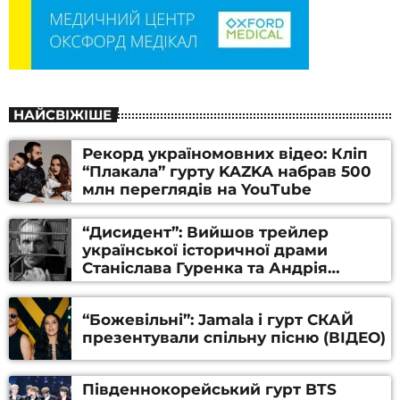
НАЙСВІЖІШЕ
Рекорд україномовних відео: Кліп
“Плакала” гурту KAZKA набрав 500
млн переглядів на YouTube
“Дисидент”: Вийшов трейлер
української історичної драми
Станіслава Гуренка та Андрія
Алфьорова (ВІДЕО)
“Божевільні”: Jamala і гурт СКАЙ
презентували спільну пісню (ВІДЕО)
Південнокорейський гурт BTS