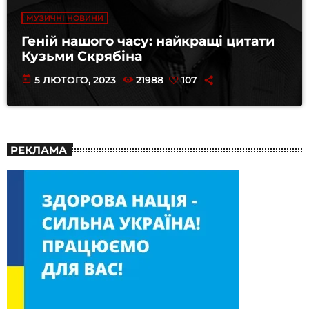
МУЗИЧНІ НОВИНИ
Геній нашого часу: найкращі цитати
Кузьми Скрябіна
today
5 ЛЮТОГО, 2023
21988
107
РЕКЛАМА