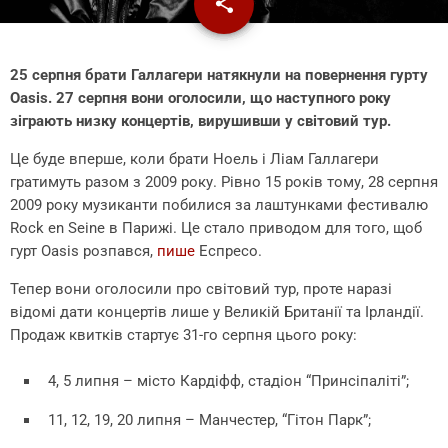
share
email
25 серпня брати Галлагери натякнули на повернення гурту
Oasis. 27 серпня вони оголосили, що наступного року
зіграють низку концертів, вирушивши у світовий тур.
Це буде вперше, коли брати Ноель і Ліам Галлагери
гратимуть разом з 2009 року. Рівно 15 років тому, 28 серпня
2009 року музиканти побилися за лаштунками фестивалю
Rock en Seine в Парижі. Це стало приводом для того, щоб
гурт Oasis розпався,
пише
Еспресо.
Тепер вони оголосили про світовий тур, проте наразі
відомі дати концертів лише у Великій Британії та Ірландії.
Продаж квитків стартує 31-го серпня цього року:
4, 5 липня – місто Кардіфф, стадіон “Принсіпаліті”;
11, 12, 19, 20 липня – Манчестер, “Гітон Парк”;