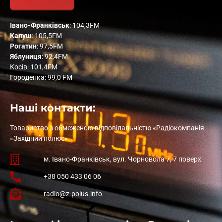
Івано-Франківськ
: 104,3FM
Калуш
: 105,5FM
Рогатин
: 97,5FM
Яблуниця
: 92,4FM
Косів: 101,4FM
Городенка: 99,0 FM
Наші контакти:
Товариство з обмеженою відповідальністю «Радіокомпанія
«Західний полюс»
м. Івано-Франківськ, вул. Чорновола 7, 7 поверх
+38 050 433 06 06
radio@z-polus.info