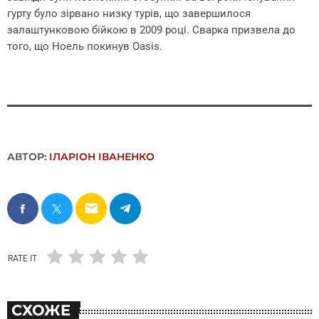
гурту було зірвано низку турів, що завершилося
залаштунковою бійкою в 2009 році. Сварка призвела до
того, що Ноель покинув Oasis.
АВТОР:
ІЛАРІОН ІВАНЕНКО
email
RATE IT
СХОЖЕ