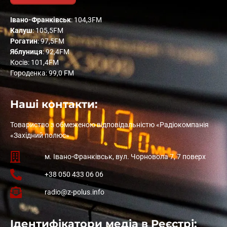
Івано-Франківськ
: 104,3FM
Калуш
: 105,5FM
Рогатин
: 97,5FM
Яблуниця
: 92,4FM
Косів: 101,4FM
Городенка: 99,0 FM
Наші контакти:
Товариство з обмеженою відповідальністю «Радіокомпанія
«Західний полюс»
м. Івано-Франківськ, вул. Чорновола 7, 7 поверх
+38 050 433 06 06
radio@z-polus.info
Ідентифікатори медіа в Реєстрі: