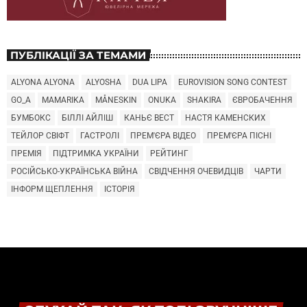
ПУБЛІКАЦІЇ ЗА ТЕМАМИ
ALYONA ALYONA
ALYOSHA
DUA LIPA
EUROVISION SONG CONTEST
GO_A
MAMARIKA
MÅNESKIN
ONUKA
SHAKIRA
ЄВРОБАЧЕННЯ
БУМБОКС
БІЛЛІ АЙЛІШ
КАНЬЄ ВЕСТ
НАСТЯ КАМЕНСКИХ
ТЕЙЛОР СВІФТ
ГАСТРОЛІ
ПРЕМ'ЄРА ВІДЕО
ПРЕМ'ЄРА ПІСНІ
ПРЕМІЯ
ПІДТРИМКА УКРАЇНИ
РЕЙТИНГ
РОСІЙСЬКО-УКРАЇНСЬКА ВІЙНА
СВІДЧЕННЯ ОЧЕВИДЦІВ
ЧАРТИ
ІНФОРМ ЩЕПЛЕННЯ
ІСТОРІЯ