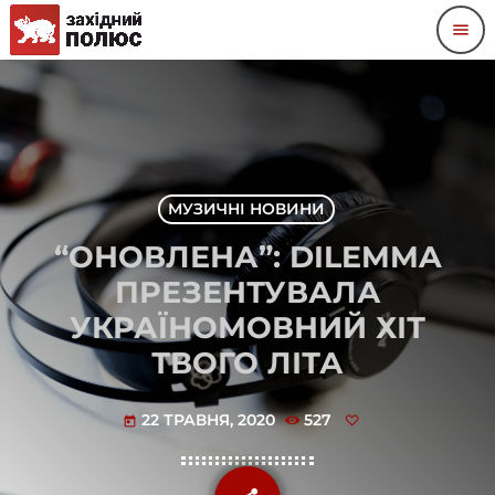
menu
МУЗИЧНІ НОВИНИ
“ОНОВЛЕНА”: DILEMMA
ПРЕЗЕНТУВАЛА
УКРАЇНОМОВНИЙ ХІТ
ТВОГО ЛІТА
22 ТРАВНЯ, 2020
527
today