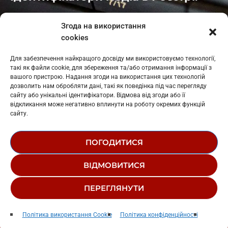
Івано-Франківськ
: L11-00661
Згода на використання
Калуш
: L11-01410
cookies
Рогатин
: L11-01801
Яблуниця
: L11-01720
Для забезпечення найкращого досвіду ми використовуємо технології,
Косів: L11-01805
такі як файли cookie, для збереження та/або отримання інформації з
Гарасимів: L11-02274
вашого пристрою. Надання згоди на використання цих технологій
дозволить нам обробляти дані, такі як поведінка під час перегляду
сайту або унікальні ідентифікатори. Відмова від згоди або її
відкликання може негативно вплинути на роботу окремих функцій
сайту.
ПОГОДИТИСЯ
© 1995-2026 РК «ЗАХІДНИЙ ПОЛЮС»
ВІДМОВИТИСЯ
ЛОГОТИП
РЕДАКЦІЙНИЙ СТАТУТ
СТРУКТУРА ВЛАСНОСТІ
ПЕРЕГЛЯНУТИ
Радіо Західний Полюс
play_arrow
keyboard_arrow_right
Політика використання Cookie
Політика конфіденційності