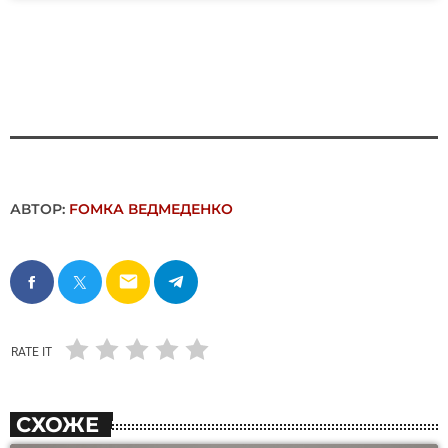
АВТОР:
FОMКА ВЕДМЕДЕНКО
email
RATE IT
СХОЖЕ