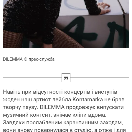
DILEMMA
© прес-служба
Навіть при відсутності концертів і виступів
жоден наш артист лейбла Kontamarka не брав
творчу паузу. DILEMMA продовжує випускати
музичний контент, знімає кліпи вдома.
Завдяки послабленим карантинним заходам,
вони знову повернулася в студію, а отже і для