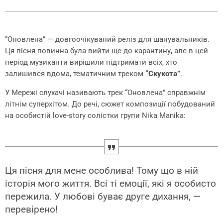
“Оновлена” — довгоочікуваний реліз для шанувальників.
Ця пісня повинна була вийти ще до карантину, але в цей
період музиканти вирішили підтримати всіх, хто
залишився вдома, тематичним треком
“Скукота”
.
У Мережі слухачі називають трек “Оновлена” справжнім
літнім суперхітом. До речі, сюжет композиції побудований
на особистій love-story солістки групи Nika Manika:
Ця пісня для мене особлива! Тому що в ній
історія мого життя. Всі ті емоції, які я особисто
пережила. У любові буває друге дихання, —
перевірено!