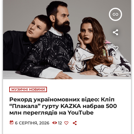
insert_link
МУЗИЧНІ НОВИНИ
Рекорд україномовних відео: Кліп
“Плакала” гурту KAZKA набрав 500
млн переглядів на YouTube
today
6 СЕРПНЯ, 2026
12