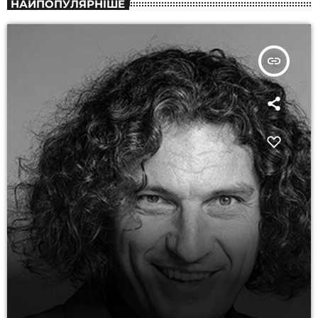
НАЙПОПУЛЯРНІШЕ
insert_link