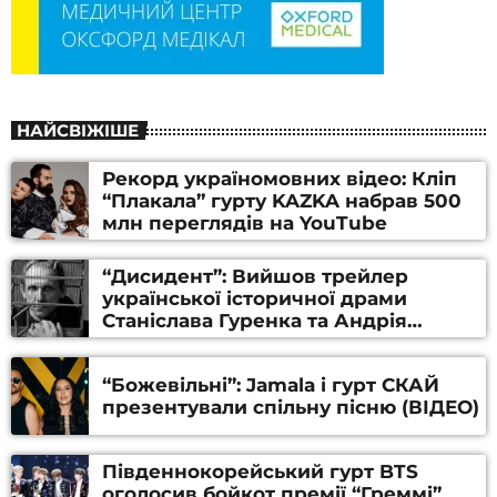
НАЙСВІЖІШЕ
Рекорд україномовних відео: Кліп
“Плакала” гурту KAZKA набрав 500
млн переглядів на YouTube
“Дисидент”: Вийшов трейлер
української історичної драми
Станіслава Гуренка та Андрія
Алфьорова (ВІДЕО)
“Божевільні”: Jamala і гурт СКАЙ
презентували спільну пісню (ВІДЕО)
Південнокорейський гурт BTS
оголосив бойкот премії “Греммі”