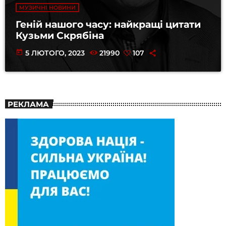
МУЗИЧНІ НОВИНИ
Геній нашого часу: найкращі цитати
Кузьми Скрябіна
today
5 ЛЮТОГО, 2023
21990
107
РЕКЛАМА