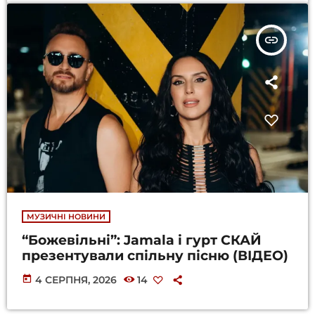
insert_link
МУЗИЧНІ НОВИНИ
“Божевільні”: Jamala і гурт СКАЙ
презентували спільну пісню (ВІДЕО)
today
4 СЕРПНЯ, 2026
14