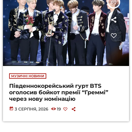
insert_link
МУЗИЧНІ НОВИНИ
Південнокорейський гурт BTS
оголосив бойкот премії “Греммі”
через нову номінацію
today
3 СЕРПНЯ, 2026
19