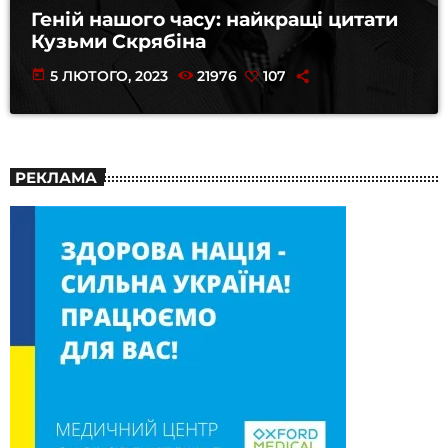
Геній нашого часу: найкращі цитати
Кузьми Скрябіна
today
5 ЛЮТОГО, 2023
21976
107
РЕКЛАМА