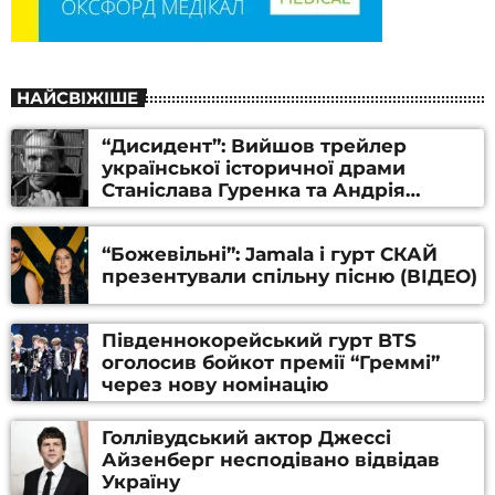
НАЙСВІЖІШЕ
“Дисидент”: Вийшов трейлер
української історичної драми
Станіслава Гуренка та Андрія
Алфьорова (ВІДЕО)
“Божевільні”: Jamala і гурт СКАЙ
презентували спільну пісню (ВІДЕО)
Південнокорейський гурт BTS
оголосив бойкот премії “Греммі”
через нову номінацію
Голлівудський актор Джессі
Айзенберг несподівано відвідав
Україну