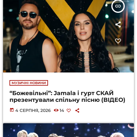
insert_link
МУЗИЧНІ НОВИНИ
“Божевільні”: Jamala і гурт СКАЙ
презентували спільну пісню (ВІДЕО)
today
4 СЕРПНЯ, 2026
14