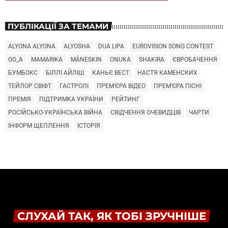
ПУБЛІКАЦІЇ ЗА ТЕМАМИ
ALYONA ALYONA
ALYOSHA
DUA LIPA
EUROVISION SONG CONTEST
GO_A
MAMARIKA
MÅNESKIN
ONUKA
SHAKIRA
ЄВРОБАЧЕННЯ
БУМБОКС
БІЛЛІ АЙЛІШ
КАНЬЄ ВЕСТ
НАСТЯ КАМЕНСКИХ
ТЕЙЛОР СВІФТ
ГАСТРОЛІ
ПРЕМ'ЄРА ВІДЕО
ПРЕМ'ЄРА ПІСНІ
ПРЕМІЯ
ПІДТРИМКА УКРАЇНИ
РЕЙТИНГ
РОСІЙСЬКО-УКРАЇНСЬКА ВІЙНА
СВІДЧЕННЯ ОЧЕВИДЦІВ
ЧАРТИ
ІНФОРМ ЩЕПЛЕННЯ
ІСТОРІЯ
СЛУХАЙ ТАК, ЯК ТОБІ ЗРУЧНІШЕ