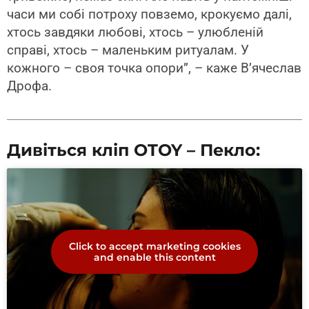
часи ми собі потроху повземо, крокуємо далі,
хтось завдяки любові, хтось – улюбленій
справі, хтось – маленьким ритуалам. У
кожного – своя точка опори”, – каже В’ячеслав
Дрофа.
Дивіться кліп OTOY – Пекло:
Click to accept marketing cookies
and enable this content