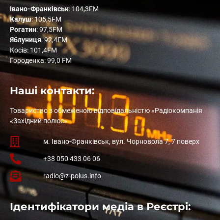
Івано-Франківськ
: 104,3FM
Калуш
: 105,5FM
Рогатин
: 97,5FM
Яблуниця
: 92,4FM
Косів: 101,4FM
Городенка: 99,0 FM
Наші контакти:
Товариство з обмеженою відповідальністю «Радіокомпанія
«Західний полюс»
м. Івано-Франківськ, вул. Чорновола 7, 7 поверх
+38 050 433 06 06
radio@z-polus.info
Ідентифікатори медіа в Реєстрі: