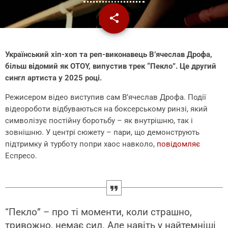
share
email
Український хіп-хоп та реп-виконавець В’ячеслав Дрофа,
більш відомий як OTOY, випустив трек “Пекло”. Це другий
сингл артиста у 2025 році.
Режисером відео виступив сам В’ячеслав Дрофа. Події
відеороботи відбуваються на боксерському ринзі, який
символізує постійну боротьбу – як внутрішню, так і
зовнішню. У центрі сюжету – пари, що демонструють
підтримку й турботу попри хаос навколо,
повідомляє
Еспресо.
“Пекло” – про ті моменти, коли страшно,
тривожно, немає сил. Але навіть у найтемніші