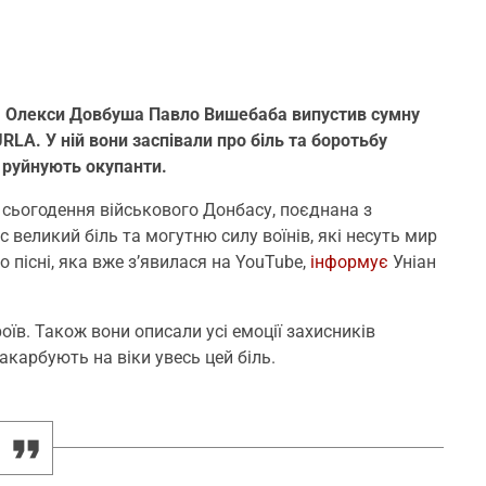
м. Олекси Довбуша Павло Вишебаба випустив сумну
RLA. У ній вони заспівали про біль та боротьбу
і руйнують окупанти.
о сьогодення військового Донбасу, поєднана з
великий біль та могутню силу воїнів, які несуть мир
о пісні, яка вже з’явилася на YouTube,
інформує
Уніан
оїв. Також вони описали усі емоції захисників
закарбують на віки увесь цей біль.