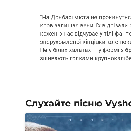
“На Донбасі міста не прокинутьс
кров залишає вени, їх відрізали
кожен з нас відчуває у тілі фант
знерухомленої кінцівки, але пок
Не у білих халатах — у формі з б
зшивають голками крупнокалібе
Слухайте пісню Vysh