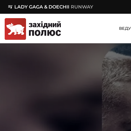
queue_music
LADY GAGA & DOECHII
RUNWAY
ВЕДУ