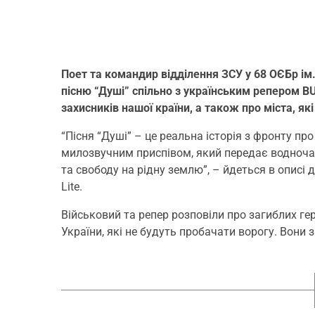
Поет та командир відділення ЗСУ у 68 ОЄБр і
пісню “Душі” спільно з українським репером BU
захисників нашої країни, а також про міста, як
“Пісня “Душі” – це реальна історія з фронту пр
милозвучним приспівом, який передає водночас 
та свободу на рідну землю”, – йдеться в описі д
Lite.
Військовий та репер розповіли про загиблих гер
України, які не будуть пробачати ворогу. Вони 