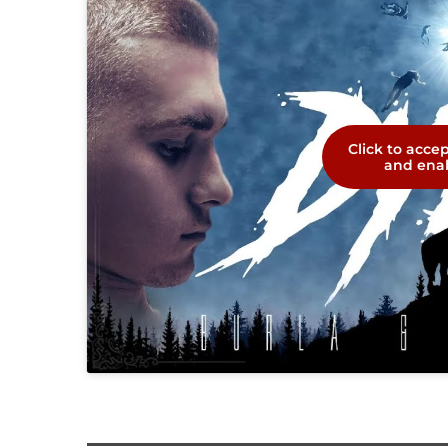
Click to acce
and enab