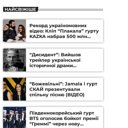
НАЙСВІЖІШЕ
Рекорд україномовних
відео: Кліп “Плакала” гурту
KAZKA набрав 500 млн
переглядів на YouTube
“Дисидент”: Вийшов
трейлер української
історичної драми
Станіслава Гуренка та
Андрія Алфьорова (ВІДЕО)
“Божевільні”: Jamala і гурт
СКАЙ презентували
спільну пісню (ВІДЕО)
Південнокорейський гурт
BTS оголосив бойкот премії
“Греммі” через нову