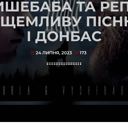
ИШЕБАБА ТА РЕП
ЩЕМЛИВУ ПІСН
І ДОНБАС
24 ЛИПНЯ, 2023
173
today