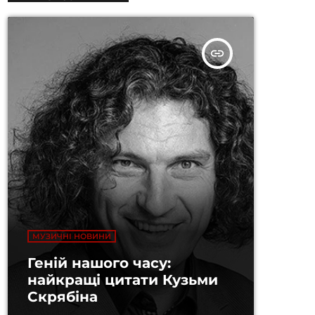
insert_link
МУЗИЧНІ НОВИНИ
Геній нашого часу:
найкращі цитати Кузьми
Скрябіна