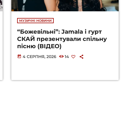
МУЗИЧНІ НОВИНИ
“Божевільні”: Jamala і гурт
СКАЙ презентували спільну
пісню (ВІДЕО)
4 СЕРПНЯ, 2026
14
today