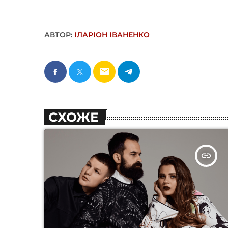
АВТОР:
ІЛАРІОН ІВАНЕНКО
email
СХОЖЕ
insert_link