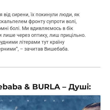
я від сирени, їх покинули люди, як
 скальпелем фронту супроти волі,
омні болі. Ми вдивляємось в бік
и лише через оптику, лиш прицільно.
рудними літерами тут країну
рними”, – зачитав Вишебаба.
ebaba & BURLA – Душі: