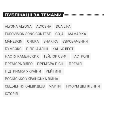
ПУБЛІКАЦІЇ ЗА ТЕМАМИ
ALYONA ALYONA
ALYOSHA
DUA LIPA
EUROVISION SONG CONTEST
GO_A
MAMARIKA
MÅNESKIN
ONUKA
SHAKIRA
ЄВРОБАЧЕННЯ
БУМБОКС
БІЛЛІ АЙЛІШ
КАНЬЄ ВЕСТ
НАСТЯ КАМЕНСКИХ
ТЕЙЛОР СВІФТ
ГАСТРОЛІ
ПРЕМ'ЄРА ВІДЕО
ПРЕМ'ЄРА ПІСНІ
ПРЕМІЯ
ПІДТРИМКА УКРАЇНИ
РЕЙТИНГ
РОСІЙСЬКО-УКРАЇНСЬКА ВІЙНА
СВІДЧЕННЯ ОЧЕВИДЦІВ
ЧАРТИ
ІНФОРМ ЩЕПЛЕННЯ
ІСТОРІЯ